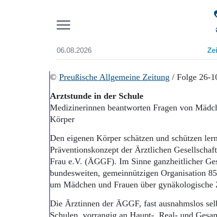
Pr
06.08.2026
Ze
Suchen und finden
Start
©
Preußische Allgemeine Zeitung
/ Folge 26-1
Wer wir sind
Arztstunde in der Schule
Aktuelle Ausgabe
Medizinerinnen beantworten Fragen von Mädch
Abonnenten-Login
Körper
Abonnent werden
Abo Prämien
Den eigenen Körper schätzen und schützen lerne
Archiv
Präventionskonzept der Ärztlichen Gesellschaf
Mediadaten
Frau e.V. (ÄGGF). Im Sinne ganzheitlicher Ges
bundesweiten, gemeinnützigen Organisation 8
um Mädchen und Frauen über gynäkologische
Die Ärztinnen der ÄGGF, fast ausnahmslos sel
Schulen, vorrangig an Haupt-, Real- und Gesam