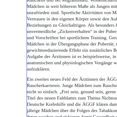
Rauchens und bei Migrantinnen. Wissenschaftl
Mädchen in weit höherem Maße als Jungen mit 
unzufrieden sind. Sportliche Aktivitäten von 
Vertrauen in den eigenen Körper sowie den Auf
Beziehungen zu Gleichaltrigen. Als besonders h
unvermeidliche „Zickenverhalten“ in der Pubertä
und Vorschriften bei sportlichem Training. Ger
Mädchen in der Übergangsphase der Pubertät; ni
gewichtsreduzierende Effekt ein zusätzliches B
Aufgabe der Ärztinnen ist es beispielsweise, in
anatomischen und physiologischen Vorgänge w
aufzuklären.
Ein zweites neues Feld der Ärztinnen der ÄGGF
Raucherkarrieren. Junge Mädchen zum Rauchsto
nicht so einfach. „Frei sein, gesund sein, gern
Titel des neuen Faltblattes zum Thema Nichtra
Deutsche Krebshilfe und die ÄGGF klären dami
jährige Mädchen über die Folgen des Tabakkon
ihnen rauchen und riskieren damit Gesundheit 