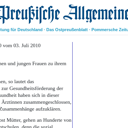
eußische Allgemeine Zeitung
itung für Deutschland · Das Ostpreußenblatt · Pommersche Zeit
Politik
0 vom 03. Juli 2010
Kultur
Wirtschaft
en und jungen Frauen zu ihrem
Panorama
Gesellschaft
Leben
n, so lautet das
Geschichte
t zur Gesundheitsförderung der
Ostpreußen
undheit haben sich in dieser
Pommern
Berlin-Brandenburg
5 Ärztinnen zusammengeschlossen,
Schlesien
 Zusammenhänge aufzuklären.
Danzig und Westpreußen
bst Mütter, gehen an Hunderte von
Bücher
tschulen, denn die sozial