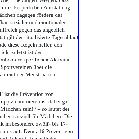
iche Erhebungen belegen, dass
ihrer körperlichen Ausstattung
Mädchen dagegen fördern das
bau sozialer und emotionaler
ilfreich gegen das angeblich
t gilt der ritualisierte Tagesablauf
ade diese Regeln helfen den
cht zuletzt ist der
onbon der sportlichen Aktivität.
 Sportvereinen über die
ährend der Menstruation
 ist die Prävention von
pp zu animieren ist dabei gar
e Mädchen sein!“ – so lautet der
uchen speziell für Mädchen. Die
t insbesondere zwölf- bis 17-
sums auf. Denn: 16 Prozent von
und Zukunft. Jugendliche