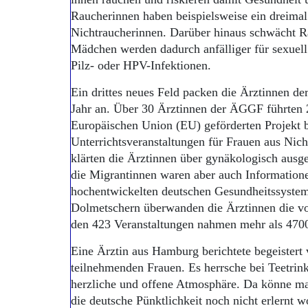
Raucherinnen haben beispielsweise ein dreimal 
Nichtraucherinnen. Darüber hinaus schwächt 
Mädchen werden dadurch anfälliger für sexuell
Pilz- oder HPV-Infektionen.
Ein drittes neues Feld packen die Ärztinnen d
Jahr an. Über 30 Ärztinnen der ÄGGF führten 
Europäischen Union (EU) geförderten Projekt 
Unterrichtsveranstaltungen für Frauen aus Nic
klärten die Ärztinnen über gynäkologisch ausg
die Migrantinnen waren aber auch Informatio
hochentwickelten deutschen Gesundheitssystem
Dolmetschern überwanden die Ärztinnen die v
den 423 Veranstaltungen nahmen mehr als 4700 
Eine Ärztin aus Hamburg berichtete begeistert
teilnehmenden Frauen. Es herrsche bei Teetrin
herzliche und offene Atmosphäre. Da könne m
die deutsche Pünktlichkeit noch nicht erlernt w