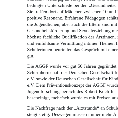
bedingten Unterschiede bei den „Gesundheitsch
Sie treffen dort auf Mädchen zwischen 10 und 
positive Resonanz. Erfahrene Pädagogen schät
die Jugendlichen; aber auch die Eltern sind mit
Gesundheitsförderung und Sexualerziehung meis
höchste fachliche Qualifikation der Ärztinnen,
und einfühlsame Vermittlung intimer Themen f
Schülerinnen beurteilen das Gespräch mit eine
gut.
Die ÄGGF wurde vor gut 50 Jahren gegründet un
Schirmherrschaft der Deutschen Gesellschaft f
e.V. sowie der Deutschen Gesellschaft für Ki
e.V. Dem Präventionskonzept der ÄGGF wurd
Jugendforschungsbereich des Robert-Koch-Instit
bescheinigt, mehrfach wurde es mit Preisen au
Die Nachfrage nach der „Arztstunde“ an Schul
steigt stetig. Deswegen müssen immer mehr Ärzt