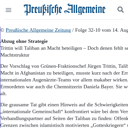
Politik
©
Preußische Allgemeine Zeitung
Suchen und finden
/ Folge 32-10 vom 14. Au
Kultur
Abzug ohne Strategie
Wirtschaft
Trittin will Taliban an Macht beteiligen – Doch denen fehlt se
Panorama
Machtstruktur
Gesellschaft
Leben
Der Vorschlag von Grünen-Fraktionschef Jürgen Trittin, Tali
Geschichte
Macht in Afghanistan zu beteiligen, musste kurz nach der E
Ostpreußen
internationalen Augenärzte-Teams vor allem makaber wirken
Pommern
Berlin-Brandenburg
Ermordeten war auch die Chemnitzerin Daniela Bayer. Sie w
Schlesien
alt.
Danzig und Westpreußen
Die grausame Tat gibt einen Hinweis auf die Schwierigkeiten
Bücher
„internationale Gemeinschaft“ konfrontiert wäre bei dem Ver
Start
Verhandlungspartner auf Seiten der Taliban zu finden: Offen
Wer wir sind
Grenzen zwischen islamistisch motivierten „Gotteskriegern“