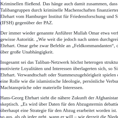
Aktuelle Ausgabe
Kriminellen fließend. Das hänge auch damit zusammen, dass 
Abonnenten-Login
Talibangruppen durch kriminelle Machenschaften finanziert
Abonnent werden
Ehrhart vom Hamburger Institut für Friedensforschung und Si
Abo Prämien
(IFSH) gegenüber der PAZ.
Archiv
Mediadaten
Der immer wieder genannte Anführer Mullah Omar etwa verf
gewisse Autorität. „Wie weit die jedoch nach unten durchgreif
Kontakt
Impressum
Ehrhart. Omar gebe zwar Befehle an „Feldkommandanten“, d
Datenschutz
über große Unabhängigkeit.
Insgesamt sei das Taliban-Netzwerk höchst heterogen struktur
motivierte Loyalitäten und Interessen überlagerten sich, so S
Ehrhart. Verwandtschaft oder Stammeszugehörigkeit spielen
eine Rolle wie die islamistische Ideologie, persönliche Verb
Machtansprüche oder materielle Interessen.
Hans-Georg Ehrhart sieht die nähere Zukunft der Afghanista
skeptisch. „Es wird über Daten für den Abzugstermin debattie
überhaupt eine Strategie für den Abzug erarbeitet worden ist. 
so aus, als ob jeder geht, wann er will – wie derzeit die Nied