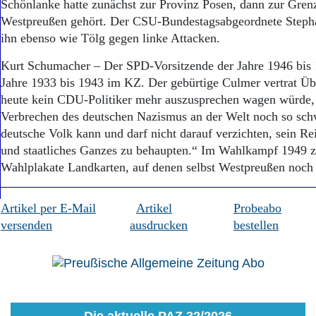
Schönlanke hatte zunächst zur Provinz Posen, dann zur Gre
Westpreußen gehört. Der CSU-Bundestagsabgeordnete Stepha
ihn ebenso wie Tölg gegen linke Attacken.
Kurt Schumacher – Der SPD-Vorsitzende der Jahre 1946 bis 
Jahre 1933 bis 1943 im KZ. Der gebürtige Culmer vertrat Ü
heute kein CDU-Politiker mehr auszusprechen wagen würde,
Verbrechen des deutschen Nazismus an der Welt noch so schw
deutsche Volk kann und darf nicht darauf verzichten, sein Re
und staatliches Ganzes zu behaupten.“ Im Wahlkampf 1949 
Wahlplakate Landkarten, auf denen selbst Westpreußen noch 
Artikel per E-Mail
Artikel
Probeabo
versenden
ausdrucken
bestellen
Die aktuelle PAZ 32/2026