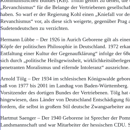
Kommunistischen Bundes (KB). Trittin gehört zu denen, die 
„Revanchismus“ für die Belange der Vertriebenen gesellscha
haben. So warf er der Regierung Kohl einen „Kniefall vor de
Revanchismus“ vor, als diese sich weigerte, gegenüber Prag a
Sudetendeutschen zu verzichten.
Hermann Lübbe – Der 1926 in Aurich Geborene gilt als einer 
Köpfe der politischen Philosophie in Deutschland. 1972 erka
Entfaltung einer Kultur der Gegenaufklärung“ infolge der 6
sich durch „politische Heilsgewissheit, wirklichkeitsüberlege
penetranten Moralismus und eifernde Intoleranz“ auszeichne.
Arnold Tölg – Der 1934 im schlesischen Königswalde gebor
saß von 1977 bis 2001 im Landtag von Baden-Württemberg. S
Vorsitzender des dortigen Bundes der Vertriebenen. Tölg hat 
hingewiesen, dass Länder von Deutschland Entschädigung fü
fordern, die selbst in großem Stil deutsche Zwangsarbeiter au
Hartmut Saenger – Der 1940 Geborene ist Sprecher der Po
Landsmannschaft und war Mitarbeiter der hessischen CDU. S