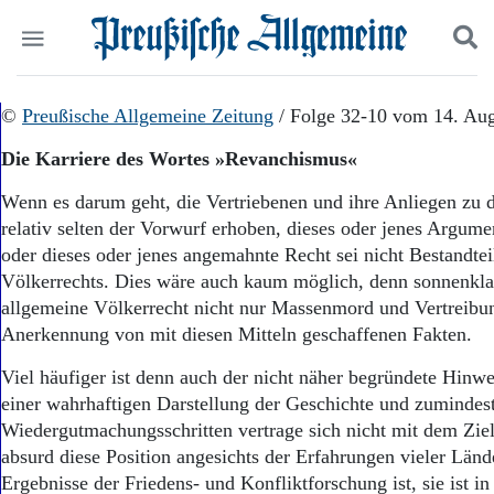
Politik
©
Preußische Allgemeine Zeitung
Suchen und finden
/ Folge 32-10 vom 14. Au
Kultur
Die Karriere des Wortes »Revanchismus«
Wirtschaft
Panorama
Wenn es darum geht, die Vertriebenen und ihre Anliegen zu d
Gesellschaft
relativ selten der Vorwurf erhoben, dieses oder jenes Argumen
Leben
oder dieses oder jenes angemahnte Recht sei nicht Bestandtei
Geschichte
Völkerrechts. Dies wäre auch kaum möglich, denn sonnenklar
Ostpreußen
allgemeine Völkerrecht nicht nur Massenmord und Vertreibun
Pommern
Berlin-Brandenburg
Anerkennung von mit diesen Mitteln geschaffenen Fakten.
Schlesien
Viel häufiger ist denn auch der nicht näher begründete Hinwe
Danzig und Westpreußen
einer wahrhaftigen Darstellung der Geschichte und zumindes
Bücher
Wiedergutmachungsschritten vertrage sich nicht mit dem Zie
Start
absurd diese Position angesichts der Erfahrungen vieler Länd
Wer wir sind
Ergebnisse der Friedens- und Konfliktforschung ist, sie ist i