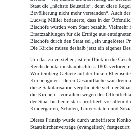
Staat die „nächste Baustelle“, denn diese Rege
Bevölkerung nicht mehr verstanden“. Auch de
Ludwig Müller bedauerte, dass in der Öffentlic
Bischöfe würden vom Staat bezahlt. Vielmehr h
Ersatzzahlungen für die Erträge aus enteignete
Bischöfe durch den Staat sei „ein ungelöstes Pr
Die Kirche müsse deshalb jetzt ein eigenes Be
Um das zu verstehen, ist ein Blick in die Gesch
Reichsdeputationshauptschluss 1803 verloren 
Württemberg Gebiete auf der linken Rheinseite,
Kirchengüter – deren Gesamtfläche war dreimal
diese Säkularisation verpflichtete sich der Sta
die Kirchen – vor allem wegen des Öffentlichk
der Staat bis heute stark profitiert; vor allem d
Kindergärten, Schulen, Universitäten und Sozia
Dieses Prinzip wurde durch unbefristete Konko
Staatskirchenverträge (evangelisch) festgezurrt