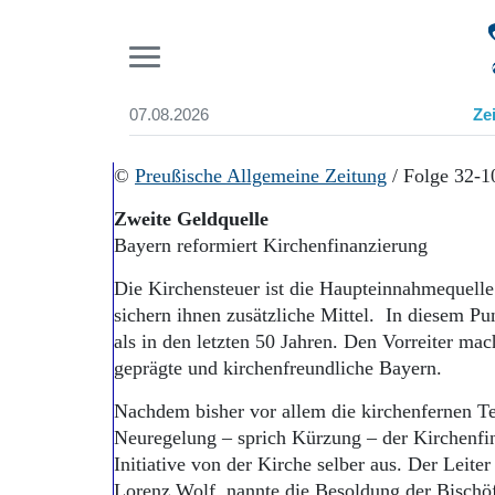
Pr
07.08.2026
Ze
Suchen und finden
Start
©
Preußische Allgemeine Zeitung
/ Folge 32-1
Wer wir sind
Zweite Geldquelle
Aktuelle Ausgabe
Bayern reformiert Kirchenfinanzierung
Abonnenten-Login
Abonnent werden
Die Kirchensteuer ist die Haupteinnahmequelle 
Abo Prämien
sichern ihnen zusätzliche Mittel. In diesem Pu
Archiv
als in den letzten 50 Jahren. Den Vorreiter mac
Mediadaten
geprägte und kirchenfreundliche Bayern.
Nachdem bisher vor allem die kirchenfernen T
Neuregelung – sprich Kürzung – der Kirchenfin
Initiative von der Kirche selber aus. Der Leit
Lorenz Wolf, nannte die Besoldung der Bischö