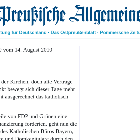
eußische Allgemeine Zeitung
itung für Deutschland · Das Ostpreußenblatt · Pommersche Zeit
Politik
0 vom 14. August 2010
Kultur
Wirtschaft
Panorama
Gesellschaft
der Kirchen, doch alte Verträge
Leben
nkt bewegt sich dieser Tage mehr
Geschichte
ht ausgerechnet das katholisch
Ostpreußen
Pommern
Berlin-Brandenburg
eile von FDP und Grünen eine
Schlesien
anzierung forderten, geht nun die
Danzig und Westpreußen
er des Katholischen Büros Bayern,
Bücher
fe und Domkapitulare durch den