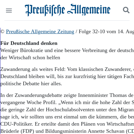
Politik
©
Preußische Allgemeine Zeitung
Suchen und finden
/ Folge 32-10 vom 14. Au
Kultur
Für Deutschland denken
Wirtschaft
Weniger Bürokratie und eine bessere Verbreitung der deutsc
Panorama
der Wirtschaft schon helfen
Gesellschaft
Leben
Zuwanderung als weites Feld: Vom klassischen Zuwanderer, d
Geschichte
Deutschland bleiben will, bis zur kurzfristig hier tätigen Fac
Ostpreußen
politische Debatte hier alles.
Pommern
Berlin-Brandenburg
In der Zuwanderungsdebatte zeigte Innenminister Thomas de
Schlesien
vergangene Woche Profil. „Wenn ich mir die hohe Zahl der 
Danzig und Westpreußen
die geringe Zahl der Hochschulabsolventen unter den Migran
Bücher
sage ich, wir sollten uns erst einmal um die kümmern, die ber
Start
CDU-Politiker. Er erteilte damit den Plänen von Wirtschaftsm
Wer wir sind
Brüderle (FDP) und Bildungsministerin Annette Schavan (CD