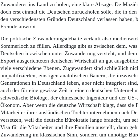
Aktuelle Ausgabe
Zuwanderer ins Land zu holen, eine klare Absage. De Mazièr
Abonnenten-Login
doch erst einmal die Deutschen zurückholen solle, die in den 
Abonnent werden
den verschiedensten Gründen Deutschland verlassen haben, 
Abo Prämien
Fremde anwirbt.
Archiv
Mediadaten
Die politische Zuwanderungsdebatte verläuft also medienwir
Sommerloch zu füllen. Allerdings gibt es zwischen dem, was
Kontakt
Impressum
Deutschen inzwischen unter Zuwanderung versteht, und dem 
Datenschutz
Export ausgerichteten deutschen Wirtschaft an gut ausgebild
viele verschiedene Ebenen. Zugewandert sind schließlich nich
unqualifizierten, einstigen anatolischen Bauern, die inzwische
Generationen in Deutschland leben, aber nicht integriert sind
auch der für eine gewisse Zeit in einem deutschen Unternehm
schwedische Biologe, der chinesische Ingenieur und der US-
Ökonom. Aber wenn die deutsche Wirtschaft klagt, dass sie 
Mitarbeiter ihrer ausländischen Tochterunternehmen nach De
versetzen, weil die deutsche Bürokratie lange braucht, um seh
Visa für die Mitarbeiter und ihre Familien ausstellt, dann geh
Zuwanderung im klassischen Sinn, sondern um unnötige Büro