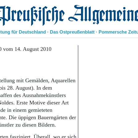
eußische Allgemeine Zeitung
itung für Deutschland · Das Ostpreußenblatt · Pommersche Zeit
Politik
0 vom 14. August 2010
Kultur
Wirtschaft
Panorama
Gesellschaft
stellung mit Gemälden, Aquarellen
Leben
bis 28. August). In dem
Geschichte
haffen des Ausnahmekünstlers
Ostpreußen
oldes. Erste Motive dieser Art
Pommern
Berlin-Brandenburg
lde in einem gemieteten
Schlesien
chte. Die üppigen Bauerngärten der
Danzig und Westpreußen
nstler zu diesen Bildern.
Bücher
en fasziniert. Überall, wo er sich