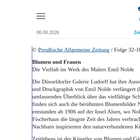
Pr
06.08.2026
Ze
Suchen und finden
Start
©
Preußische Allgemeine Zeitung
/ Folge 32-1
Wer wir sind
Blumen und Frauen
Aktuelle Ausgabe
Die Vielfalt im Werk des Malers Emil Nolde
Abonnenten-Login
Abonnent werden
Die Düsseldorfer Galerie Ludorff hat ihre Aus
Abo Prämien
und Druckgraphik von Emil Nolde verlängert (
Archiv
umfassenden Überblick über das vielfältige Sc
Mediadaten
finden sich auch die berühmten Blumenbilder N
entstanden ab 1906 auf der Insel Alsen, wo No
Fischerhaus die längste Zeit des Jahres verbra
Nachbarn inspirierten den naturverbundenen Kü
Zeitlebens ist der Künstler von Blumen und Gärt