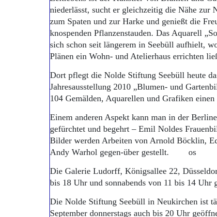
niederlässt, sucht er gleichzeitig die Nähe zur 
zum Spaten und zur Harke und genießt die Fre
knospenden Pflanzenstauden. Das Aquarell „So
sich schon seit längerem in Seebüll aufhielt, w
Plänen ein Wohn- und Atelierhaus errichten lie
Dort pflegt die Nolde Stiftung Seebüll heute 
Jahresausstellung 2010 „Blumen- und Gartenbi
104 Gemälden, Aquarellen und Grafiken einen 
Einem anderen Aspekt kann man in der Berline
gefürchtet und begehrt – Emil Noldes Frauenbi
Bilder werden Arbeiten von Arnold Böcklin, E
Andy Warhol gegen-über gestellt. os
Die Galerie Ludorff, Königsallee 22, Düsseldorf
bis 18 Uhr und sonnabends von 11 bis 14 Uhr geö
Die Nolde Stiftung Seebüll in Neukirchen ist tä
September donnerstags auch bis 20 Uhr geöffnet