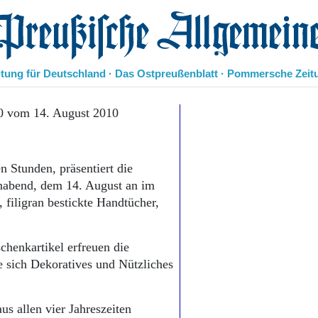
eußische Allgemeine Zeitung
itung für Deutschland · Das Ostpreußenblatt · Pommersche Zeit
Politik
0 vom 14. August 2010
Kultur
Wirtschaft
Panorama
n Stunden, präsentiert die
Gesellschaft
nabend, dem 14. August an im
Leben
filigran bestickte Handtücher,
Geschichte
Ostpreußen
Pommern
chenkartikel erfreuen die
Berlin-Brandenburg
sich Dekoratives und Nützliches
Schlesien
Danzig und Westpreußen
Bücher
s allen vier Jahreszeiten