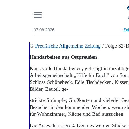
Pr
07.08.2026
Ze
Suchen und finden
Start
©
Preußische Allgemeine Zeitung
/ Folge 32-1
Wer wir sind
Handarbeiten aus Ostpreußen
Aktuelle Ausgabe
Abonnenten-Login
Kunstvolle Handarbeiten, gefertigt in unzählige
Abonnent werden
Arbeitsgemeinschaft „Hilfe für Euch“ von Son
Abo Prämien
Schloss Schönebeck. Edle Tischdecken, Kissen, 
Archiv
Bilder, Beutel, ge-
Mediadaten
strickte Strümpfe, Grußkarten und vielerlei Ges
Besucher in den kommenden Wochen, wenn sie 
für Wohnzimmer, Küche und Bad aussuchen.
Die Auswahl ist groß. Denn es werden Stücke au