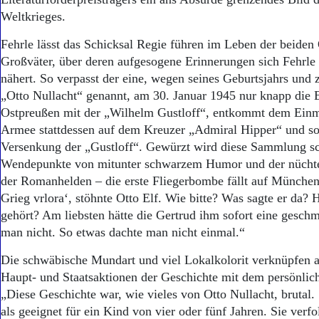
Aktuelle Ausgabe
Weltkrieges.
Abonnenten-Login
Abonnent werden
Fehrle lässt das Schicksal Regie führen im Leben der beiden 
Abo Prämien
Großväter, über deren aufgesogene Erinnerungen sich Fehrle
Archiv
nähert. So verpasst der eine, wegen seines Geburtsjahrs und
Mediadaten
„Otto Nullacht“ genannt, am 30. Januar 1945 nur knapp die 
Kontakt
Ostpreußen mit der „Wilhelm Gustloff“, entkommt dem Einm
Impressum
Armee stattdessen auf dem Kreuzer „Admiral Hipper“ und so
Datenschutz
Versenkung der „Gustloff“. Gewürzt wird diese Sammlung sc
Wendepunkte von mitunter schwarzem Humor und der nücht
der Romanhelden – die erste Fliegerbombe fällt auf Münche
Grieg vrlora‘, stöhnte Otto Elf. Wie bitte? Was sagte er da? Ha
gehört? Am liebsten hätte die Gertrud ihm sofort eine geschm
man nicht. So etwas dachte man nicht einmal.“
Die schwäbische Mundart und viel Lokalkolorit verknüpfen a
Haupt- und Staatsaktionen der Geschichte mit dem persönlich
„Diese Geschichte war, wie vieles von Otto Nullacht, brutal. 
als geeignet für ein Kind von vier oder fünf Jahren. Sie verfo