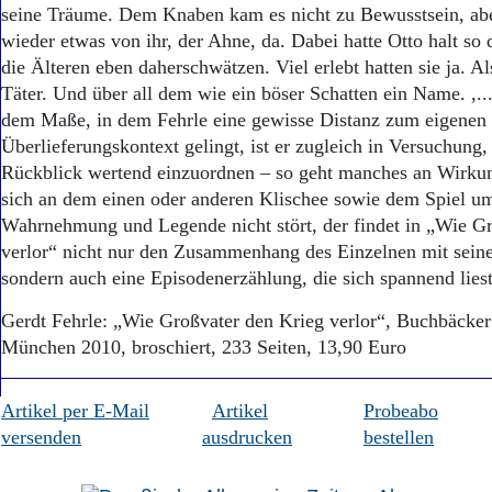
seine Träume. Dem Knaben kam es nicht zu Bewusstsein, abe
wieder etwas von ihr, der Ahne, da. Dabei hatte Otto halt so
die Älteren eben daherschwätzen. Viel erlebt hatten sie ja. Al
Täter. Und über all dem wie ein böser Schatten ein Name. ,...d
dem Maße, in dem Fehrle eine gewisse Distanz zum eigenen 
Überlieferungskontext gelingt, ist er zugleich in Versuchung,
Rückblick wertend einzuordnen – so geht manches an Wirku
sich an dem einen oder anderen Klischee sowie dem Spiel um
Wahrnehmung und Legende nicht stört, der findet in „Wie G
verlor“ nicht nur den Zusammenhang des Einzelnen mit seine
sondern auch eine Episodenerzählung, die sich spannend lies
Gerdt Fehrle: „Wie Großvater den Krieg verlor“, Buchbäcke
München 2010, broschiert, 233 Seiten, 13,90 Euro
Artikel per E-Mail
Artikel
Probeabo
versenden
ausdrucken
bestellen