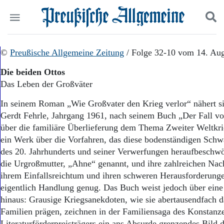
Politik
©
Preußische Allgemeine Zeitung
Suchen und finden
/ Folge 32-10 vom 14. Au
Kultur
Die beiden Ottos
Wirtschaft
Das Leben der Großväter
Panorama
Gesellschaft
In seinem Roman „Wie Großvater den Krieg verlor“ nähert sic
Leben
Gerdt Fehrle, Jahrgang 1961, nach seinem Buch „Der Fall vo
Geschichte
über die familiäre Überlieferung dem Thema Zweiter Weltkrie
Ostpreußen
ein Werk über die Vorfahren, das diese bodenständigen Schw
Pommern
Berlin-Brandenburg
des 20. Jahrhunderts und seiner Verwerfungen heraufbeschwö
Schlesien
die Urgroßmutter, „Ahne“ genannt, und ihre zahlreichen Na
Danzig und Westpreußen
ihrem Einfallsreichtum und ihren schweren Herausforderung
Bücher
eigentlich Handlung genug. Das Buch weist jedoch über eine 
hinaus: Grausige Kriegsanekdoten, wie sie abertausendfach d
Start
Familien prägen, zeichnen in der Familiensaga des Konstanz
Wer wir sind
Literaturförderpreisträgers ein ans Absurde grenzendes Bild 