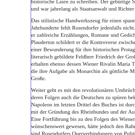
historische Laien zu schreiben. Der gebürtige S
und war jahrelang als Staatsanwalt und Richter 
Das stilistische Handwerkszeug für einen span
Jahrhunderte fehlt Rosendorfer jedenfalls nicht
er zahlreiche Erzählungen, Romane und Gedicht
Plauderton schildert er die Kontroverse zwisch
einer Bewunderung für ihre historischen Prota
literarisch gebildete Feldherr Friedrich der Gr
erhalten ebenso dessen Wiener Rivalin Maria T
die ihre Aufgabe als Monarchin als göttliche M
Große.
Weiter geht es mit den revolutionären Umbrüc
deren Folgen auch die Deutschen zu spüren be
Napoleon im letzten Drittel des Buches ist dur
mit der Gründung des Rheinbundes und der Au
Eine Fortführung bis zu den Folgen des Wiene
wünschenswert gewesen, hätte jedoch den Rah
sind Rosendorfers Querverbindungen von Politi