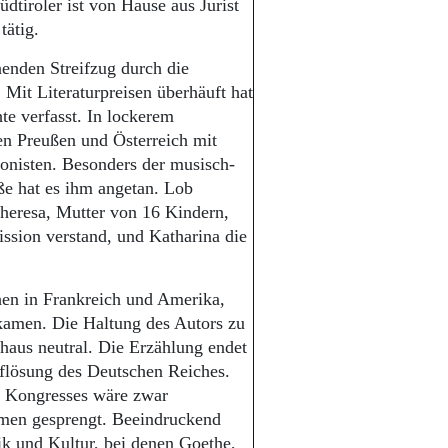
üdtiroler ist von Hause aus Jurist
tätig.
nenden Streifzug durch die
. Mit Literaturpreisen überhäuft hat
e verfasst. In lockerem
en Preußen und Österreich mit
gonisten. Besonders der musisch-
oße hat es ihm angetan. Lob
heresa, Mutter von 16 Kindern,
ission verstand, und Katharina die
hen in Frankreich und Amerika,
kamen. Die Haltung des Autors zu
chaus neutral. Die Erzählung endet
flösung des Deutschen Reiches.
r Kongresses wäre zwar
men gesprengt. Beeindruckend
k und Kultur, bei denen Goethe,