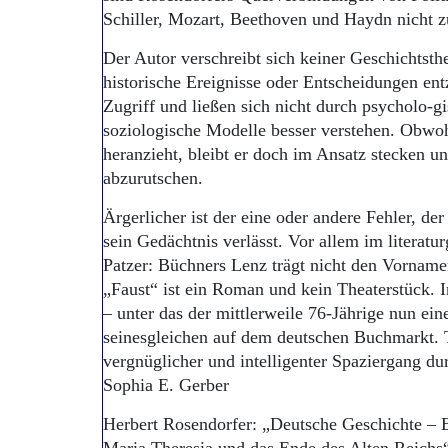
Schiller, Mozart, Beethoven und Haydn nicht 
Der Autor verschreibt sich keiner Geschichtsthe
historische Ereignisse oder Entscheidungen en
Zugriff und ließen sich nicht durch psycholo-
soziologische Modelle besser verstehen. Obwoh
heranzieht, bleibt er doch im Ansatz stecken u
abzurutschen.
Ärgerlicher ist der eine oder andere Fehler, der
sein Gedächtnis verlässt. Vor allem im literatu
Patzer: Büchners Lenz trägt nicht den Vornam
„Faust“ ist ein Roman und kein Theaterstück.
– unter das der mittlerweile 76-Jährige nun eine
seinesgleichen auf dem deutschen Buchmarkt. Tr
vergnüglicher und intelligenter Spazierga
Sophia E. Gerber
Herbert Rosendorfer: „Deutsche Geschichte – E