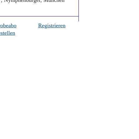
s“, Nymphenburger, München
robeabo
Registrieren
stellen