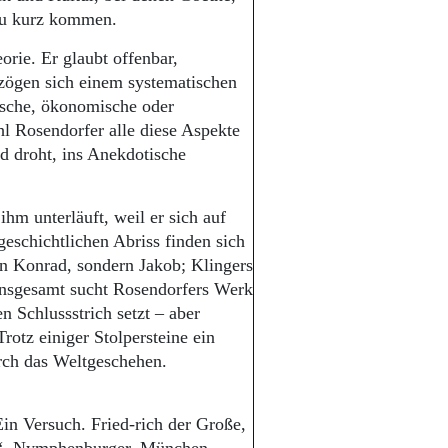
zu kurz kommen.
orie. Er glaubt offenbar,
tzögen sich einem systematischen
gische, ökonomische oder
l Rosendorfer alle diese Aspekte
nd droht, ins Anekdotische
 ihm unterläuft, weil er sich auf
rgeschichtlichen Abriss finden sich
en Konrad, sondern Jakob; Klingers
 Insgesamt sucht Rosendorfers Werk
n Schlussstrich setzt – aber
otz einiger Stolpersteine ein
ng durch das Weltgeschehen.
in Versuch. Fried-rich der Große,