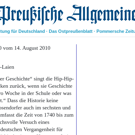
eußische Allgemeine Zeitung
itung für Deutschland · Das Ostpreußenblatt · Pommersche Zeit
Politik
0 vom 14. August 2010
Kultur
Wirtschaft
s-Laien
Panorama
Gesellschaft
er Geschichte“ singt die Hip-Hip-
Leben
ken zurück, wenn sie Geschichte
Geschichte
pro Woche in der Schule oder was
Ostpreußen
t.“ Dass die Historie keine
Pommern
Berlin-Brandenburg
osendorfer auch im sechsten und
Schlesien
umfasst die Zeit von 1740 bis zum
Danzig und Westpreußen
chsvolle Versuch eines
Bücher
 deutschen Vergangenheit für