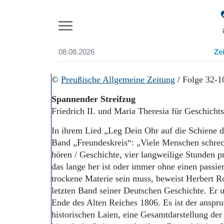
Pr
08.08.2026
Ze
Suchen und finden
Start
©
Preußische Allgemeine Zeitung
/ Folge 32-1
Wer wir sind
Spannender Streifzug
Aktuelle Ausgabe
Friedrich II. und Maria Theresia für Geschicht
Abonnenten-Login
Abonnent werden
In ihrem Lied „Leg Dein Ohr auf die Schiene d
Abo Prämien
Band „Freundeskreis“: „Viele Menschen schrec
Archiv
hören / Geschichte, vier langweilige Stunden 
Mediadaten
das lange her ist oder immer ohne einen passier
trockene Materie sein muss, beweist Herbert R
letzten Band seiner Deutschen Geschichte. Er 
Ende des Alten Reiches 1806. Es ist der anspru
historischen Laien, eine Gesamtdarstellung der