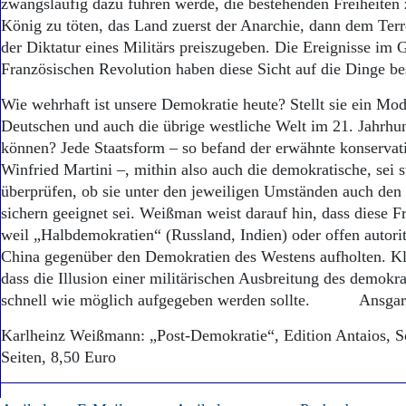
zwangsläufig dazu führen werde, die bestehenden Freiheiten 
König zu töten, das Land zuerst der Anarchie, dann dem Terr
der Diktatur eines Militärs preiszugeben. Die Ereignisse im 
Französischen Revolution haben diese Sicht auf die Dinge bes
Wie wehrhaft ist unsere Demokratie heute? Stellt sie ein Mod
Deutschen und auch die übrige westliche Welt im 21. Jahrhu
können? Jede Staatsform – so befand der erwähnte konservati
Winfried Martini –, mithin also auch die demokratische, sei s
überprüfen, ob sie unter den jeweiligen Umständen auch den
sichern geeignet sei. Weißman weist darauf hin, dass diese F
weil „Halbdemokratien“ (Russland, Indien) oder offen autori
China gegenüber den Demokratien des Westens aufholten. Klar
dass die Illusion einer militärischen Ausbreitung des demokr
schnell wie möglich aufgegeben werden sollte. Ansgar
Karlheinz Weißmann: „Post-Demokratie“, Edition Antaios, S
Seiten, 8,50 Euro