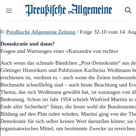
Politik
©
Preußische Allgemeine Zeitung
Suchen und finden
/ Folge 32-10 vom 14. Au
Kultur
Demokratie und dann?
Wirtschaft
Fragen und Warnungen einer »Kassandra von rechts«
Panorama
Gesellschaft
Auch wenn das schmale Bändchen „Post-Demokratie“ aus de
Leben
Göttinger Historikers und Publizisten Karlheinz Weißmann be
Geschichte
erschienen ist, verdient es – auch wenn die Zeiten insbesond
Ostpreußen
Buchmarkt schnelllebig sind – auch heute Beachtung und E
Pommern
Berlin-Brandenburg
Thema, das sich Weißmann gewählt hat, ist sozusagen von üb
Schlesien
Bedeutung. Schon im Jahr 1954 schrieb Winfried Martini in
Danzig und Westpreußen
Ende aller Sicherheit“ Sätze, die heute wohl die Bundeszentra
Bücher
Bildung auf den Plan rufen würden. Martini ging von der The
Demokratie für sich selbst keinen Wert darstellen könne; sie s
Start
organisatorisches Mittel, um bestimmte Zwecke zu erreichen
Wer wir sind