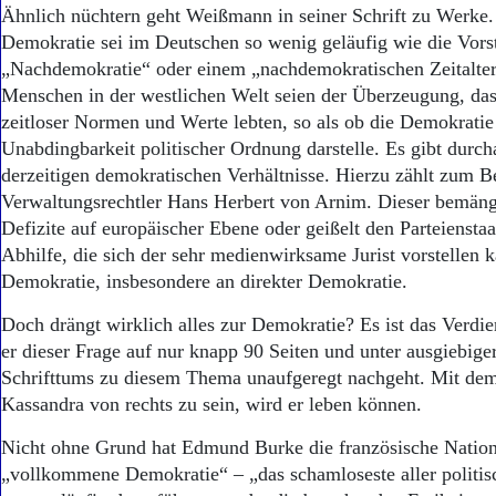
Aktuelle Ausgabe
Ähnlich nüchtern geht Weißmann in seiner Schrift zu Werke.
Abonnenten-Login
Demokratie sei im Deutschen so wenig geläufig wie die Vorst
Abonnent werden
„Nachdemokratie“ oder einem „nachdemokratischen Zeitalter
Abo Prämien
Menschen in der westlichen Welt seien der Überzeugung, das
Archiv
zeitloser Normen und Werte lebten, so als ob die Demokratie
Mediadaten
Unabdingbarkeit politischer Ordnung darstelle. Es gibt durch
Kontakt
derzeitigen demokratischen Verhältnisse. Hierzu zählt zum Be
Impressum
Verwaltungsrechtler Hans Herbert von Arnim. Dieser bemäng
Datenschutz
Defizite auf europäischer Ebene oder geißelt den Parteienstaa
Abhilfe, die sich der sehr medienwirksame Jurist vorstellen k
Demokratie, insbesondere an direkter Demokratie.
Doch drängt wirklich alles zur Demokratie? Es ist das Verdi
er dieser Frage auf nur knapp 90 Seiten und unter ausgiebig
Schrifttums zu diesem Thema unaufgeregt nachgeht. Mit dem
Kassandra von rechts zu sein, wird er leben können.
Nicht ohne Grund hat Edmund Burke die französische Nation
„vollkommene Demokratie“ – „das schamloseste aller politi