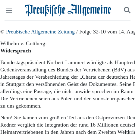
Politik
©
Preußische Allgemeine Zeitung
Suchen und finden
/ Folge 32-10 vom 14. Au
Kultur
Wilhelm v. Gottberg:
Wirtschaft
Widerspruch
Panorama
Gesellschaft
Bundestagspräsident Norbert Lammert würdigte als Hauptred
Leben
Gedenkveranstaltung des Bundes der Vertriebenen (BdV) aus
Geschichte
Jahrestages der Verabschiedung der „Charta der deutschen H
Ostpreußen
in Stuttgart den versöhnenden Geist des Dokumentes. Seine R
Pommern
Berlin-Brandenburg
allerdings eine Passage, die nicht unwidersprochen im Raum 
Schlesien
Die Vertriebenen seien aus Polen und den südosteuropäische
Danzig und Westpreußen
zu uns gekommen.
Bücher
Nein! Sie kamen zum größten Teil aus den Ostprovinzen Deu
Start
Redner verglich die Integration der rund 16 Millionen deutsc
Wer wir sind
Heimatvertriebenen in den Jahren nach dem Zweiten Weltkri