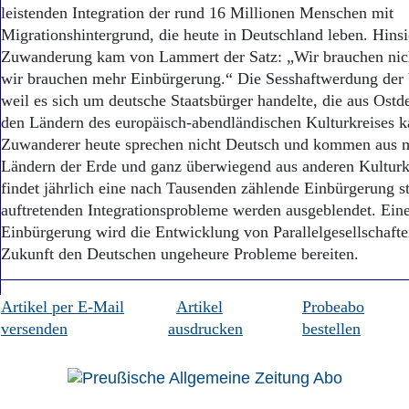
Aktuelle Ausgabe
leistenden Integration der rund 16 Millionen Menschen mit
Abonnenten-Login
Migrationshintergrund, die heute in Deutschland leben. Hinsi
Abonnent werden
Zuwanderung kam von Lammert der Satz: „Wir brauchen nich
Abo Prämien
wir brauchen mehr Einbürgerung.“ Die Sesshaftwerdung der 
Archiv
weil es sich um deutsche Staatsbürger handelte, die aus Ostd
Mediadaten
den Ländern des europäisch-abendländischen Kulturkreises 
Kontakt
Zuwanderer heute sprechen nicht Deutsch und kommen aus 
Impressum
Ländern der Erde und ganz überwiegend aus anderen Kulturk
Datenschutz
findet jährlich eine nach Tausenden zählende Einbürgerung st
auftretenden Integrationsprobleme werden ausgeblendet. Eine
Einbürgerung wird die Entwicklung von Parallelgesellschafte
Zukunft den Deutschen ungeheure Probleme bereiten.
Artikel per E-Mail
Artikel
Probeabo
versenden
ausdrucken
bestellen