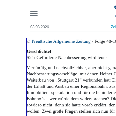
Pr
08.08.2026
Ze
Suchen und finden
Start
©
Preußische Allgemeine Zeitung
/ Folge 48-
Wer wir sind
Geschlichtet
Aktuelle Ausgabe
S21: Geforderte Nachbesserung wird teuer
Abonnenten-Login
Abonnent werden
Vernünftig und nachvollziehbar, aber nicht ganz
Abo Prämien
Nachbesserungsvorschläge, mit denen Heiner G
Archiv
Weiterbau von „Stuttgart 21“ verbunden hat:
Mediadaten
der Erhalt und Ausbau einer Regionalbahn, z
Immobilien- spekulation und für die behindert
Bahnhofs – wer würde dem widersprechen? Die 
sowieso nicht, denn sie hatte vorab erklärt, de
wollen. Zwei große Fragen stellen sich nun für