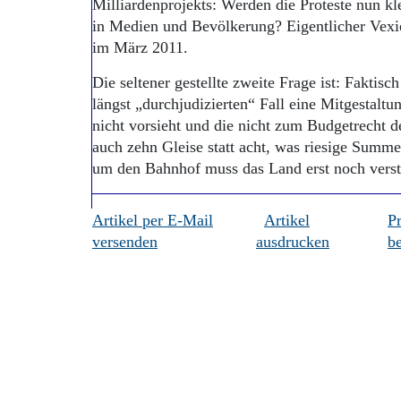
Milliardenprojekts: Werden die Proteste nun kl
in Medien und Bevölkerung? Eigentlicher Vexie
im März 2011.
Die seltener gestellte zweite Frage ist: Faktisch
längst „durchjudizierten“ Fall eine Mitgestaltu
nicht vorsieht und die nicht zum Budgetrecht de
auch zehn Gleise statt acht, was riesige Summen
um den Bahnhof muss das Land erst noch verst
Artikel per E-Mail
Artikel
P
versenden
ausdrucken
be