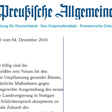
eußische Allgemeine Zeitung
itung für Deutschland · Das Ostpreußenblatt · Pommersche Zeit
Politik
10 vom 04. Dezember 2010
Kultur
Wirtschaft
Panorama
Gesellschaft
 billig sind die
Leben
eißler sein Votum für den
Geschichte
 Die Umpflanzung gesunder Bäume,
Ostpreußen
usätzliche Maßnahmen gegen
Pommern
Berlin-Brandenburg
engerechte Ausgestaltung des neuen
Schlesien
Landesregierung in Stuttgart
Danzig und Westpreußen
n Schlichterspruch akzeptieren zu
Bücher
 die Zukunft des