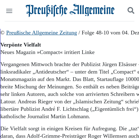
Politik
©
Preußische Allgemeine Zeitung
Suchen und finden
/ Folge 48-10 vom 04. De
Kultur
Verpönte Vielfalt
Wirtschaft
Neues Magazin »Compact« irritiert Linke
Panorama
Gesellschaft
Vergangenen Mittwoch brachte der Publizist Jürgen Elsässer
Leben
linksradikaler „Antideutscher“ – unter dem Titel „Compact“ 
Geschichte
Monatsmagazin auf den Markt. Das Blatt, Startauflage 10000,
Ostpreußen
breite Mischung der Meinungen. So enthält es neben Beiträgen
Pommern
Berlin-Brandenburg
sehr linken Autoren, auch solche von arrivierten Schreibern w
Schlesien
Latour. Andreas Rieger von der „Islamischen Zeitung“ schrie
Danzig und Westpreußen
libertäre Publizist André F. Lichtschlag („Eigentümlich frei“)
Bücher
katholische Journalist Martin Lohmann.
Start
Die Vielfalt sorgt in einigen Kreisen für Aufregung. Die „taz“
Wer wir sind
daran, dass Adolf-Grimme-Preisträger Roger Willemsen auch 