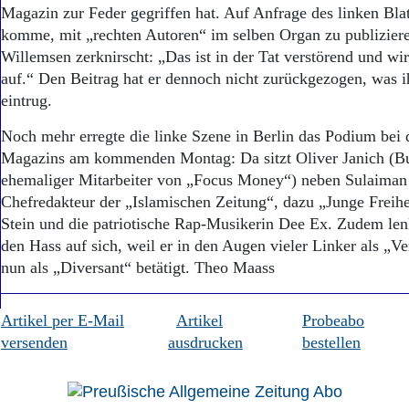
Aktuelle Ausgabe
Magazin zur Feder gegriffen hat. Auf Anfrage des linken Blat
Abonnenten-Login
komme, mit „rechten Autoren“ im selben Organ zu publiziere
Abonnent werden
Willemsen zerknirscht: „Das ist in der Tat verstörend und wir
Abo Prämien
auf.“ Den Beitrag hat er dennoch nicht zurückgezogen, was i
Archiv
eintrug.
Mediadaten
Noch mehr erregte die linke Szene in Berlin das Podium bei 
Kontakt
Impressum
Magazins am kommenden Montag: Da sitzt Oliver Janich (B
Datenschutz
ehemaliger Mitarbeiter von „Focus Money“) neben Sulaima
Chefredakteur der „Islamischen Zeitung“, dazu „Junge Freihe
Stein und die patriotische Rap-Musikerin Dee Ex. Zudem lenk
den Hass auf sich, weil er in den Augen vieler Linker als „Ver
nun als „Diversant“ betätigt. Theo Maass
Artikel per E-Mail
Artikel
Probeabo
versenden
ausdrucken
bestellen