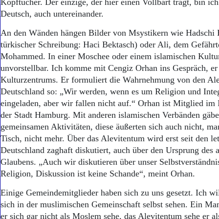
Kopftücher. Der einzige, der hier einen Vollbart trägt, bin ic
Deutsch, auch untereinander.
An den Wänden hängen Bilder von Msystikern wie Hadschi B
türkischer Schreibung: Haci Bektasch) oder Ali, dem Gefähr
Mohammed. In einer Moschee oder einem islamischen Kultu
unvorstellbar. Ich komme mit Cengiz Orhan ins Gespräch, er 
Kulturzentrums. Er formuliert die Wahrnehmung von den Ale
Deutschland so: „Wir werden, wenn es um Religion und Integ
eingeladen, aber wir fallen nicht auf.“ Orhan ist Mitglied im 
der Stadt Hamburg. Mit anderen islamischen Verbänden gäbe
gemeinsamen Aktivitäten, diese äußerten sich auch nicht, ma
Tisch, nicht mehr. Über das Alevitentum wird erst seit den le
Deutschland zaghaft diskutiert, auch über den Ursprung des a
Glaubens. „Auch wir diskutieren über unser Selbstverständni
Religion, Diskussion ist keine Schande“, meint Orhan.
Einige Gemeindemitglieder haben sich zu uns gesetzt. Ich wil
sich in der muslimischen Gemeinschaft selbst sehen. Ein Man
er sich gar nicht als Moslem sehe, das Alevitentum sehe er al