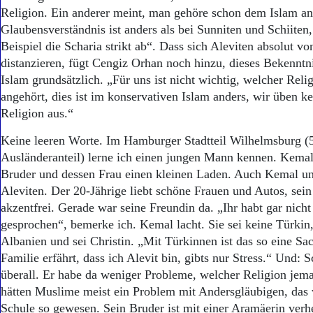
Religion. Ein anderer meint, man gehöre schon dem Islam an
Glaubensverständnis ist anders als bei Sunniten und Schiiten
Beispiel die Scharia strikt ab“. Dass sich Aleviten absolut vo
distanzieren, fügt Cengiz Orhan noch hinzu, dieses Bekenntni
Islam grundsätzlich. „Für uns ist nicht wichtig, welcher Rel
angehört, dies ist im konservativen Islam anders, wir üben k
Religion aus.“
Keine leeren Worte. Im Hamburger Stadtteil Wilhelmsburg (
Ausländeranteil) lerne ich einen jungen Mann kennen. Kemal
Bruder und dessen Frau einen kleinen Laden. Auch Kemal un
Aleviten. Der 20-Jährige liebt schöne Frauen und Autos, sein 
akzentfrei. Gerade war seine Freundin da. „Ihr habt gar nich
gesprochen“, bemerke ich. Kemal lacht. Sie sei keine Türki
Albanien und sei Christin. „Mit Türkinnen ist das so eine Sa
Familie erfährt, dass ich Alevit bin, gibts nur Stress.“ Und: 
überall. Er habe da weniger Probleme, welcher Religion jem
hätten Muslime meist ein Problem mit Andersgläubigen, das 
Schule so gewesen. Sein Bruder ist mit einer Aramäerin verhe