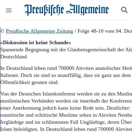
Politik
©
Preußische Allgemeine Zeitung
Suchen und finden
/ Folge 48-10 vom 04. De
Kultur
»Diskussion ist keine Schande«
Wirtschaft
Spannende Begegnung mit der Glaubensgemeinschaft der Ale
Panorama
Deutschland
Gesellschaft
Leben
In Deutschland leben rund 700000 Aleviten anatolischer Herk
Geschichte
Italiener. Doch sie sind so unauffällig, dass sie ganz aus dem
Ostpreußen
Öffentlichkeit geraten sind.
Pommern
Berlin-Brandenburg
Von der Deutschen Islamkonferenz werden sie zu den Muslim
Schlesien
muslimischen Verbänden werden sie innerhalb der Konferenz 
Danzig und Westpreußen
einer Anerkennung jedoch kann keine Rede sein. Deutlicher:
Bücher
sunnitische und schiitische Muslime sehen in Aleviten Nestb
Start
Irrgläubige und im schlimmsten Fall Ungläubige, deren Übe
Wer wir sind
Islam beleidigten. In Deutschland leben rund 700000 Aleviten