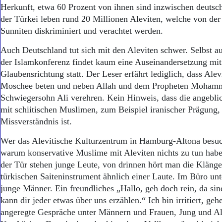
Aktuelle Ausgabe
Herkunft, etwa 60 Prozent von ihnen sind inzwischen deutsch
Abonnenten-Login
der Türkei leben rund 20 Millionen Aleviten, welche von der
Abonnent werden
Sunniten diskriminiert und verachtet werden.
Abo Prämien
Archiv
Auch Deutschland tut sich mit den Aleviten schwer. Selbst auf
Mediadaten
der Islamkonferenz findet kaum eine Auseinandersetzung mit
Glaubensrichtung statt. Der Leser erfährt lediglich, dass Alev
Kontakt
Impressum
Moschee beten und neben Allah und dem Propheten Moham
Datenschutz
Schwiegersohn Ali verehren. Kein Hinweis, dass die angebl
mit schiitischen Muslimen, zum Beispiel iranischer Prägung,
Missverständnis ist.
Wer das Alevitische Kulturzentrum in Hamburg-Altona besuch
warum konservative Muslime mit Aleviten nichts zu tun hab
der Tür stehen junge Leute, von drinnen hört man die Klänge
türkischen Saiteninstrument ähnlich einer Laute. Im Büro unt
junge Männer. Ein freundliches „Hallo, geh doch rein, da si
kann dir jeder etwas über uns erzählen.“ Ich bin irritiert, geh
angeregte Gespräche unter Männern und Frauen, Jung und Alt