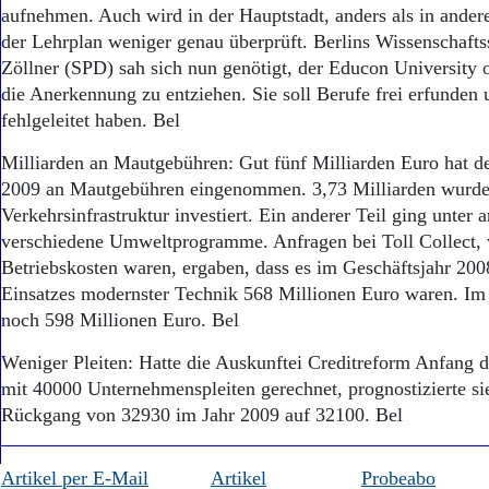
Aktuelle Ausgabe
aufnehmen. Auch wird in der Hauptstadt, anders als in ande
Abonnenten-Login
der Lehrplan weniger genau überprüft. Berlins Wissenschafts
Abonnent werden
Zöllner (SPD) sah sich nun genötigt, der Educon University 
Abo Prämien
die Anerkennung zu entziehen. Sie soll Berufe frei erfunden 
Archiv
fehlgeleitet haben. Bel
Mediadaten
Milliarden an Mautgebühren: Gut fünf Milliarden Euro hat d
Kontakt
Impressum
2009 an Mautgebühren eingenommen. 3,73 Milliarden wurden
Datenschutz
Verkehrsinfrastruktur investiert. Ein anderer Teil ging unter 
verschiedene Umweltprogramme. Anfragen bei Toll Collect, 
Betriebskosten waren, ergaben, dass es im Geschäftsjahr 20
Einsatzes modernster Technik 568 Millionen Euro waren. Im
noch 598 Millionen Euro. Bel
Weniger Pleiten: Hatte die Auskunftei Creditreform Anfang d
mit 40000 Unternehmenspleiten gerechnet, prognostizierte si
Rückgang von 32930 im Jahr 2009 auf 32100. Bel
Artikel per E-Mail
Artikel
Probeabo