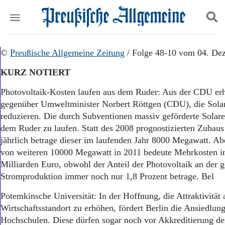
Politik
©
Preußische Allgemeine Zeitung
Suchen und finden
/ Folge 48-10 vom 04. De
Kultur
KURZ NOTIERT
Wirtschaft
Panorama
Photovoltaik-Kosten laufen aus dem Ruder: Aus der CDU erh
Gesellschaft
gegenüber Umweltminister Norbert Röttgen (CDU), die Solar
Leben
reduzieren. Die durch Subventionen massiv geförderte Solare
Geschichte
dem Ruder zu laufen. Statt des 2008 prognostizierten Zuba
Ostpreußen
jährlich betrage dieser im laufenden Jahr 8000 Megawatt. Ab
Pommern
Berlin-Brandenburg
von weiteren 10000 Megawatt in 2011 bedeute Mehrkosten i
Schlesien
Milliarden Euro, obwohl der Anteil der Photovoltaik an der 
Danzig und Westpreußen
Stromproduktion immer noch nur 1,8 Prozent betrage. Bel
Bücher
Potemkinsche Universität: In der Hoffnung, die Attraktivität 
Start
Wirtschaftsstandort zu erhöhen, fördert Berlin die Ansiedlung
Wer wir sind
Hochschulen. Diese dürfen sogar noch vor Akkreditierung de