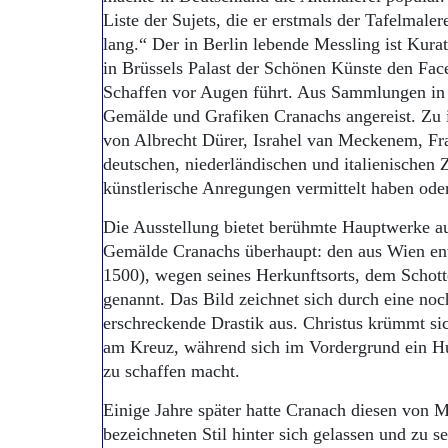
Liste der Sujets, die er erstmals der Tafelmaler
lang.“ Der in Berlin lebende Messling ist Kurat
in Brüssels Palast der Schönen Künste den Fac
Schaffen vor Augen führt. Aus Sammlungen in
Gemälde und Grafiken Cranachs angereist. Zu 
von Albrecht Dürer, Israhel van Meckenem, Fr
deutschen, niederländischen und italienischen 
künstlerische Anregungen vermittelt haben oder
Die Ausstellung bietet berühmte Hauptwerke au
Gemälde Cranachs überhaupt: den aus Wien en
1500), wegen seines Herkunftsorts, dem Schott
genannt. Das Bild zeichnet sich durch eine noc
erschreckende Drastik aus. Christus krümmt si
am Kreuz, während sich im Vordergrund ein H
zu schaffen macht.
Einige Jahre später hatte Cranach diesen von M
bezeichneten Stil hinter sich gelassen und zu s