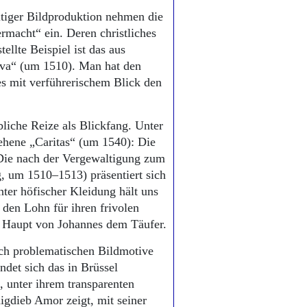
itiger Bildproduktion nehmen die
macht“ ein. Deren christliches
ellte Beispiel ist das aus
va“ (um 1510). Man hat den
s mit verführerischem Blick den
liche Reize als Blickfang. Unter
ehene „Caritas“ (um 1540): Die
. Die nach der Vergewaltigung zum
, um 1510–1513) präsentiert sich
nter höfischer Kleidung hält uns
en Lohn für ihren frivolen
e Haupt von Johannes dem Täufer.
sch problematischen Bildmotive
det sich das in Brüssel
 unter ihrem transparenten
nigdieb Amor zeigt, mit seiner