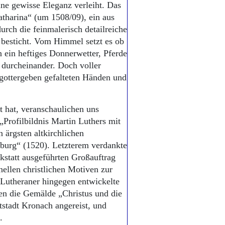
ine gewisse Eleganz verleiht. Das
atharina“ (um 1508/09), ein aus
urch die feinmalerisch detailreiche
 besticht. Vom Himmel setzt es ob
 ein heftiges Donnerwetter, Pferde
 durcheinander. Doch voller
 gottergeben gefalteten Händen und
t hat, veranschaulichen uns
 „Profilbildnis Martin Luthers mit
 ärgsten altkirchlichen
burg“ (1520). Letzterem verdankte
kstatt ausgeführten Großauftrag
llen christlichen Motiven zur
e Lutheraner hingegen entwickelte
en die Gemälde „Christus und die
stadt Kronach angereist, und
.