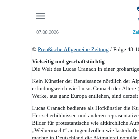
Pr
07.08.2026
Ze
Suchen und finden
Start
©
Preußische Allgemeine Zeitung
/ Folge 48-
Wer wir sind
Vielseitig und geschäftstüchtig
Aktuelle Ausgabe
Die Welt des Lucas Cranach in einer großartig
Abonnenten-Login
Abonnent werden
Kein Künstler der Renaissance nördlich der Alp
Abo Prämien
erfindungsreich wie Lucas Cranach der Ältere
Archiv
Werke, aus ganz Europa entliehen, sind derzeit
Mediadaten
Lucas Cranach bediente als Hofkünstler die Ku
Herrscherbildnissen und anderen repräsentati
Bilder für protestantische wie altkirchliche Auf
„Weibermacht“ an tugendvollen wie lasterhaft
machte in Deutschland die Aktmalerei populär.