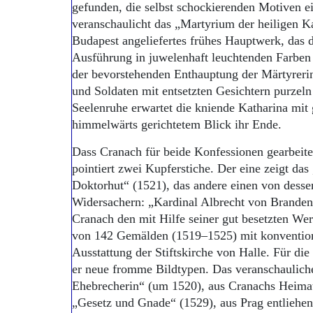
gefunden, die selbst schockierenden Motiven e
veranschaulicht das „Martyrium der heiligen K
Budapest angeliefertes frühes Hauptwerk, das d
Ausführung in juwelenhaft leuchtenden Farben
der bevorstehenden Enthauptung der Märtyrerin
und Soldaten mit entsetzten Gesichtern purzeln
Seelenruhe erwartet die kniende Katharina mit
himmelwärts gerichtetem Blick ihr Ende.
Dass Cranach für beide Konfessionen gearbeite
pointiert zwei Kupferstiche. Der eine zeigt das
Doktorhut“ (1521), das andere einen von dessen
Widersachern: „Kardinal Albrecht von Branden
Cranach den mit Hilfe seiner gut besetzten Wer
von 142 Gemälden (1519–1525) mit konventione
Ausstattung der Stiftskirche von Halle. Für di
er neue fromme Bildtypen. Das veranschaulich
Ehebrecherin“ (um 1520), aus Cranachs Heimat
„Gesetz und Gnade“ (1529), aus Prag entliehen