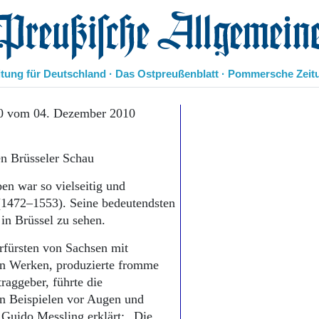
eußische Allgemeine Zeitung
itung für Deutschland · Das Ostpreußenblatt · Pommersche Zeit
Politik
10 vom 04. Dezember 2010
Kultur
Wirtschaft
en Brüsseler Schau
Panorama
Gesellschaft
en war so vielseitig und
Leben
 (1472–1553). Seine bedeutendsten
Geschichte
 in Brüssel zu sehen.
Ostpreußen
Pommern
rfürsten von Sachsen mit
Berlin-Brandenburg
ven Werken, produzierte fromme
Schlesien
traggeber, führte die
Danzig und Westpreußen
en Beispielen vor Augen und
Bücher
 Guido Messling erklärt: „Die