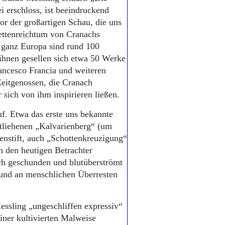
ei erschloss, ist beeindruckend
or der großartigen Schau, die uns
ettenreichtum von Cranachs
 ganz Europa sind rund 100
ihnen gesellen sich etwa 50 Werke
ancesco Francia und weiteren
Zeitgenossen, die Cranach
 sich von ihm inspirieren ließen.
f. Etwa das erste uns bekannte
tliehenen „Kalvarienberg“ (um
enstift, auch „Schottenkreuzigung“
h den heutigen Betrachter
ch geschunden und blutüberströmt
und an menschlichen Überresten
essling „ungeschliffen expressiv“
einer kultivierten Malweise