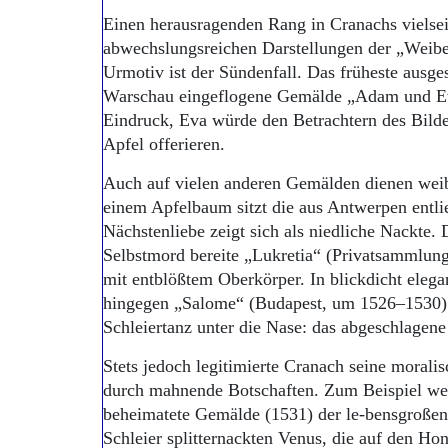
Einen herausragenden Rang in Cranachs vielse
abwechslungsreichen Darstellungen der „Weiber
Urmotiv ist der Sündenfall. Das früheste ausgest
Warschau eingeflogene Gemälde „Adam und E
Eindruck, Eva würde den Betrachtern des Bilde
Apfel offerieren.
Auch auf vielen anderen Gemälden dienen weib
einem Apfelbaum sitzt die aus Antwerpen entli
Nächstenliebe zeigt sich als niedliche Nackte
Selbstmord bereite „Lukretia“ (Privatsammlung
mit entblößtem Oberkörper. In blickdicht elega
hingegen „Salome“ (Budapest, um 1526–1530) d
Schleiertanz unter die Nase: das abgeschlagen
Stets jedoch legitimierte Cranach seine morali
durch mahnende Botschaften. Zum Beispiel wen
beheimatete Gemälde (1531) der le-bensgroßen,
Schleier splitternackten Venus, die auf den Ho