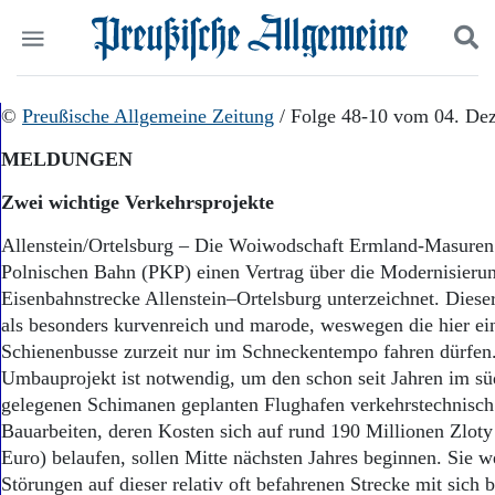
Politik
©
Preußische Allgemeine Zeitung
Suchen und finden
/ Folge 48-10 vom 04. De
Kultur
MELDUNGEN
Wirtschaft
Panorama
Zwei wichtige Verkehrsprojekte
Gesellschaft
Leben
Allenstein/Ortelsburg – Die Woiwodschaft Ermland-Masuren 
Geschichte
Polnischen Bahn (PKP) einen Vertrag über die Modernisieru
Ostpreußen
Eisenbahnstrecke Allenstein–Ortelsburg unterzeichnet. Dieser
Pommern
als besonders kurvenreich und marode, weswegen die hier ei
Berlin-Brandenburg
Schienenbusse zurzeit nur im Schneckentempo fahren dürfen
Schlesien
Umbauprojekt ist notwendig, um den schon seit Jahren im sü
Danzig und Westpreußen
gelegenen Schimanen geplanten Flughafen verkehrstechnisch 
Bücher
Bauarbeiten, deren Kosten sich auf rund 190 Millionen Zloty
Start
Euro) belaufen, sollen Mitte nächsten Jahres beginnen. Sie w
Wer wir sind
Störungen auf dieser relativ oft befahrenen Strecke mit sich 