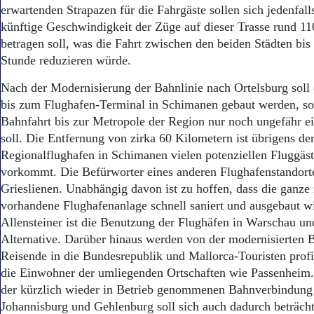
Aktuelle Ausgabe
erwartenden Strapazen für die Fahrgäste sollen sich jedenfall
Abonnenten-Login
künftige Geschwindigkeit der Züge auf dieser Trasse rund 1
Abonnent werden
betragen soll, was die Fahrt zwischen den beiden Städten bis 
Abo Prämien
Stunde reduzieren würde.
Archiv
Mediadaten
Nach der Modernisierung der Bahnlinie nach Ortelsburg soll 
bis zum Flughafen-Terminal in Schimanen gebaut werden, so 
Kontakt
Impressum
Bahnfahrt bis zur Metropole der Region nur noch ungefähr e
Datenschutz
soll. Die Entfernung von zirka 60 Kilometern ist übrigens d
Regionalflughafen in Schimanen vielen potenziellen Fluggäst
vorkommt. Die Befürworter eines anderen Flughafenstandorte
Grieslienen. Unabhängig davon ist zu hoffen, dass die ganze
vorhandene Flughafenanlage schnell saniert und ausgebaut wi
Allensteiner ist die Benutzung der Flughäfen in Warschau u
Alternative. Darüber hinaus werden von der modernisierten B
Reisende in die Bundesrepublik und Mallorca-Touristen profi
die Einwohner der umliegenden Ortschaften wie Passenheim. 
der kürzlich wieder in Betrieb genommenen Bahnverbindung
Johannisburg und Gehlenburg soll sich auch dadurch beträcht