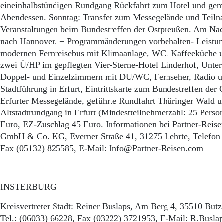
eineinhalbstündigen Rundgang Rückfahrt zum Hotel und ge
Abendessen. Sonntag: Transfer zum Messegelände und Teil
Veranstaltungen beim Bundestreffen der Ostpreußen. Am Na
nach Hannover. − Programmänderungen vorbehalten- Leistun
modernen Fernreisebus mit Klimaanlage, WC, Kaffeeküche u
zwei Ü/HP im gepflegten Vier-Sterne-Hotel Linderhof, Unte
Doppel- und Einzelzimmern mit DU/WC, Fernseher, Radio u
Stadtführung in Erfurt, Eintrittskarte zum Bundestreffen der
Erfurter Messegelände, geführte Rundfahrt Thüringer Wald u
Altstadtrundgang in Erfurt (Mindestteilnehmerzahl: 25 Person
Euro, EZ-Zuschlag 45 Euro. Informationen bei Partner-Reise
GmbH & Co. KG, Everner Straße 41, 31275 Lehrte, Telefon
Fax (05132) 825585, E-Mail: Info@Partner-Reisen.com
INSTERBURG
Kreisvertreter Stadt: Reiner Buslaps, Am Berg 4, 35510 But
Tel.: (06033) 66228, Fax (03222) 3721953, E-Mail: R.Busla