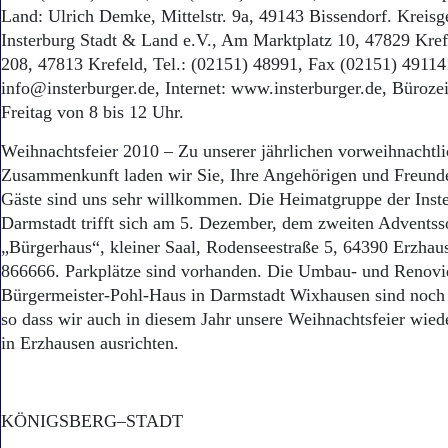
Land: Ulrich Demke, Mittelstr. 9a, 49143 Bissendorf. Kreis
Insterburg Stadt & Land e.V., Am Marktplatz 10, 47829 Kref
208, 47813 Krefeld, Tel.: (02151) 48991, Fax (02151) 49114
info@insterburger.de, Internet: www.insterburger.de, Büroze
Freitag von 8 bis 12 Uhr.
Weihnachtsfeier 2010 – Zu unserer jährlichen vorweihnachtl
Zusammenkunft laden wir Sie, Ihre Angehörigen und Freunde 
Gäste sind uns sehr willkommen. Die Heimatgruppe der Inste
Darmstadt trifft sich am 5. Dezember, dem zweiten Adventss
„Bürgerhaus“, kleiner Saal, Rodenseestraße 5, 64390 Erzhau
866666. Parkplätze sind vorhanden. Die Umbau- und Renovi
Bürgermeister-Pohl-Haus in Darmstadt Wixhausen sind noch 
so dass wir auch in diesem Jahr unsere Weihnachtsfeier wie
in Erzhausen ausrichten.
KÖNIGSBERG–STADT