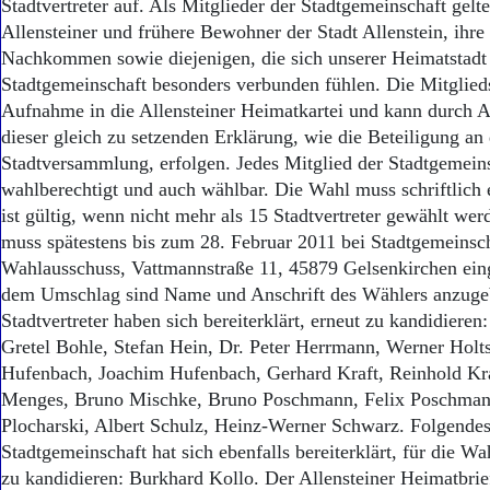
Aktuelle Ausgabe
Stadtvertreter auf. Als Mitglieder der Stadtgemeinschaft gelt
Abonnenten-Login
Allensteiner und frühere Bewohner der Stadt Allenstein, ihre
Abonnent werden
Nachkommen sowie diejenigen, die sich unserer Heimatstadt
Abo Prämien
Stadtgemeinschaft besonders verbunden fühlen. Die Mitglieds
Archiv
Aufnahme in die Allensteiner Heimatkartei und kann durch 
Mediadaten
dieser gleich zu setzenden Erklärung, wie die Beteiligung an
Stadtversammlung, erfolgen. Jedes Mitglied der Stadtgemeins
Kontakt
Impressum
wahlberechtigt und auch wählbar. Die Wahl muss schriftlich 
Datenschutz
ist gültig, wenn nicht mehr als 15 Stadtvertreter gewählt we
muss spätestens bis zum 28. Februar 2011 bei Stadtgemeinscha
Wahlausschuss, Vattmannstraße 11, 45879 Gelsenkirchen ein
dem Umschlag sind Name und Anschrift des Wählers anzuge
Stadtvertreter haben sich bereiterklärt, erneut zu kandidieren:
Gretel Bohle, Stefan Hein, Dr. Peter Herrmann, Werner Holts
Hufenbach, Joachim Hufenbach, Gerhard Kraft, Reinhold Kra
Menges, Bruno Mischke, Bruno Poschmann, Felix Poschmann
Plocharski, Albert Schulz, Heinz-Werner Schwarz. Folgendes
Stadtgemeinschaft hat sich ebenfalls bereiterklärt, für die Wa
zu kandidieren: Burkhard Kollo. Der Allensteiner Heimatbrief