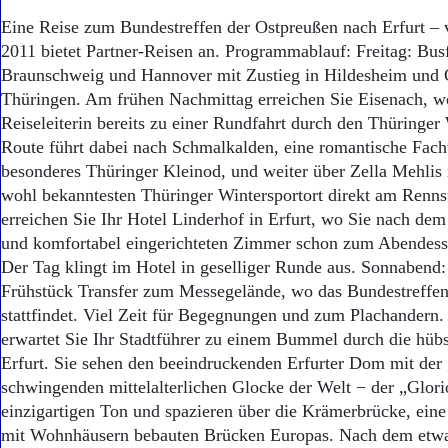
Eine Reise zum Bundestreffen der Ostpreußen nach Erfurt – 
2011 bietet Partner-Reisen an. Programmablauf: Freitag: Bus
Braunschweig und Hannover mit Zustieg in Hildesheim und 
Thüringen. Am frühen Nachmittag erreichen Sie Eisenach, wo
Reiseleiterin bereits zu einer Rundfahrt durch den Thüringer 
Route führt dabei nach Schmalkalden, eine romantische Fach
besonderes Thüringer Kleinod, und weiter über Zella Mehli
wohl bekanntesten Thüringer Wintersportort direkt am Renn
erreichen Sie Ihr Hotel Linderhof in Erfurt, wo Sie nach de
und komfortabel eingerichteten Zimmer schon zum Abendess
Der Tag klingt im Hotel in geselliger Runde aus. Sonnabend
Frühstück Transfer zum Messegelände, wo das Bundestreffen
stattfindet. Viel Zeit für Begegnungen und zum Plachander
erwartet Sie Ihr Stadtführer zu einem Bummel durch die hübs
Erfurt. Sie sehen den beeindruckenden Erfurter Dom mit der 
schwingenden mittelalterlichen Glocke der Welt − der „Glori
einzigartigen Ton und spazieren über die Krämerbrücke, eine
mit Wohnhäusern bebauten Brücken Europas. Nach dem etw