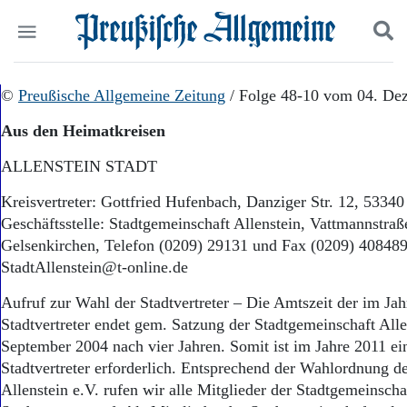
Politik
©
Preußische Allgemeine Zeitung
Suchen und finden
/ Folge 48-10 vom 04. De
Kultur
Aus den Heimatkreisen
Wirtschaft
Panorama
ALLENSTEIN STADT
Gesellschaft
Leben
Kreisvertreter: Gottfried Hufenbach, Danziger Str. 12, 533
Geschichte
Geschäftsstelle: Stadtgemeinschaft Allenstein, Vattmannstra
Ostpreußen
Gelsenkirchen, Telefon (0209) 29131 und Fax (0209) 408489
Pommern
StadtAllenstein@t-online.de
Berlin-Brandenburg
Schlesien
Aufruf zur Wahl der Stadtvertreter – Die Amtszeit der im Ja
Danzig und Westpreußen
Stadtvertreter endet gem. Satzung der Stadtgemeinschaft All
Bücher
September 2004 nach vier Jahren. Somit ist im Jahre 2011 e
Stadtvertreter erforderlich. Entsprechend der Wahlordnung d
Start
Wer wir sind
Allenstein e.V. rufen wir alle Mitglieder der Stadtgemeinsch