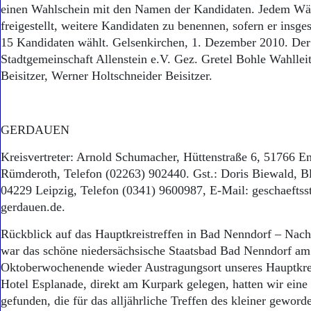
einen Wahlschein mit den Namen der Kandidaten. Jedem Wähl
freigestellt, weitere Kandidaten zu benennen, sofern er insge
15 Kandidaten wählt. Gelsenkirchen, 1. Dezember 2010. Der
Stadtgemeinschaft Allenstein e.V. Gez. Gretel Bohle Wahllei
Beisitzer, Werner Holtschneider Beisitzer.
GERDAUEN
Kreisvertreter: Arnold Schumacher, Hüttenstraße 6, 51766 E
Rümderoth, Telefon (02263) 902440. Gst.: Doris Biewald, B
04229 Leipzig, Telefon (0341) 9600987, E-Mail: geschaeftss
gerdauen.de.
Rückblick auf das Hauptkreistreffen in Bad Nenndorf – Nac
war das schöne niedersächsische Staatsbad Bad Nenndorf am
Oktoberwochenende wieder Austragungsort unseres Hauptkrei
Hotel Esplanade, direkt am Kurpark gelegen, hatten wir eine
gefunden, die für das alljährliche Treffen des kleiner geword