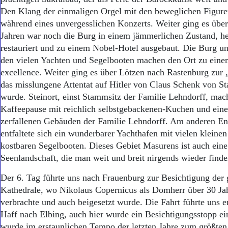
Den Klang der einmaligen Orgel mit den beweglichen Figur
während eines unvergesslichen Konzerts. Weiter ging es über
Jahren war noch die Burg in einem jämmerlichen Zustand, h
restauriert und zu einem Nobel-Hotel ausgebaut. Die Burg u
den vielen Yachten und Segelbooten machen den Ort zu eine
excellence. Weiter ging es über Lötzen nach Rastenburg zur
das misslungene Attentat auf Hitler von Claus Schenk von St
wurde. Steinort, einst Stammsitz der Familie Lehndorff, mac
Kaffeepause mit reichlich selbstgebackenen-Kuchen und eine
zerfallenen Gebäuden der Familie Lehndorff. Am anderen En
entfaltete sich ein wunderbarer Yachthafen mit vielen kleine
kostbaren Segelbooten. Dieses Gebiet Masurens ist auch eine
Seenlandschaft, die man weit und breit nirgends wieder finde
Der 6. Tag führte uns nach Frauenburg zur Besichtigung der 
Kathedrale, wo Nikolaus Copernicus als Domherr über 30 Ja
verbrachte und auch beigesetzt wurde. Die Fahrt führte uns 
Haff nach Elbing, auch hier wurde ein Besichtigungsstopp ein
wurde im erstaunlichen Tempo der letzten Jahre zum größten