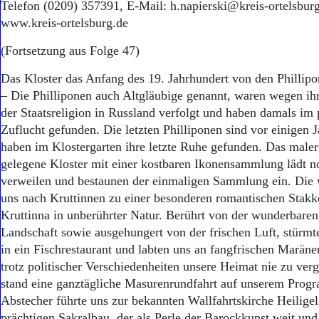
Telefon (0209) 357391, E-Mail: h.napierski@kreis-ortelsburg.
www.kreis-ortelsburg.de
(Fortsetzung aus Folge 47)
Das Kloster das Anfang des 19. Jahrhundert von den Phillip
– Die Philliponen auch Altgläubige genannt, waren wegen i
der Staatsreligion in Russland verfolgt und haben damals im 
Zuflucht gefunden. Die letzten Philliponen sind vor einigen 
haben im Klostergarten ihre letzte Ruhe gefunden. Das male
gelegene Kloster mit einer kostbaren Ikonensammlung lädt 
verweilen und bestaunen der einmaligen Sammlung ein. Die w
uns nach Kruttinnen zu einer besonderen romantischen Stakke
Kruttinna in unberührter Natur. Berührt von der wunderbare
Landschaft sowie ausgehungert von der frischen Luft, stürmt
in ein Fischrestaurant und labten uns an fangfrischen Marän
trotz politischer Verschiedenheiten unsere Heimat nie zu ver
stand eine ganztägliche Masurenrundfahrt auf unserem Progr
Abstecher führte uns zur bekannten Wallfahrtskirche Heilige
prächtigen Sakralbau, der als Perle der Barockkunst weit und 