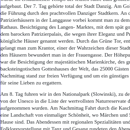
aufgebaut. Der 7. Tag gehörte total der Stadt Danzig. Am G
die Führung durch den prachtvollen Danziger Stadtkern. An d
Patrizierhäusern in der Langgasse vorbei kommt man zu dem
Rathaus. Besichtigung des Langen- Marktes, mit dem spät go
dem barocken Patrizierpalais, die wegen ihrer Eleganz und P
königliche Häuser genannt werden. Durch das Grüne Tor, ent
gelangt man zum Krantor, einer der Wahrzeichen dieser Stadt
den Häusern bewundert man in der Frauengasse. Der Höhepu
war die Besichtigung der majestätischen Marienkirche, des g
backsteingotischen Gotteshauses der Welt, das 25000 Gästen P
Nachmittag stand zur freien Verfügung und um ein günstige
für seine Lieben zu ergattern.
Am 8. Tag fuhren wir in den Nationalpark (Slowinski), zu d
von der Unesco in die Liste der wertvollsten Naturreservate 
aufgenommen wurden. Am Nachmittag Fahrt durch die Kasc
eine Landschaft von einmaliger Schönheit, wo Märchen und
Hause sind. Das Abendessen mit regionalen Spezialitäten und
Folklorevorstellung mit Tanz und Gesang rundeten den Aben