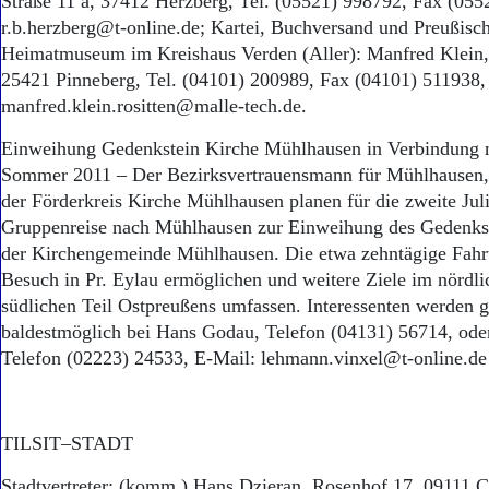
Straße 11 a, 37412 Herzberg, Tel. (05521) 998792, Fax (055
r.b.herzberg@t-online.de; Kartei, Buchversand und Preußisc
Heimatmuseum im Kreishaus Verden (Aller): Manfred Klein, 
25421 Pinneberg, Tel. (04101) 200989, Fax (04101) 511938,
manfred.klein.rositten@malle-tech.de.
Einweihung Gedenkstein Kirche Mühlhausen in Verbindung m
Sommer 2011 – Der Bezirksvertrauensmann für Mühlhausen
der Förderkreis Kirche Mühlhausen planen für die zweite Jul
Gruppenreise nach Mühlhausen zur Einweihung des Gedenkste
der Kirchengemeinde Mühlhausen. Die etwa zehntägige Fahrt
Besuch in Pr. Eylau ermöglichen und weitere Ziele im nördl
südlichen Teil Ostpreußens umfassen. Interessenten werden g
baldestmöglich bei Hans Godau, Telefon (04131) 56714, od
Telefon (02223) 24533, E-Mail: lehmann.vinxel@t-online.de
TILSIT–STADT
Stadtvertreter: (komm.) Hans Dzieran, Rosenhof 17, 09111 C