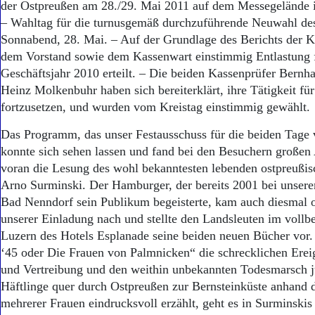
der Ostpreußen am 28./29. Mai 2011 auf dem Messegelände in
– Wahltag für die turnusgemäß durchzuführende Neuwahl des 
Sonnabend, 28. Mai. – Auf der Grundlage des Berichts der K
dem Vorstand sowie dem Kassenwart einstimmig Entlastung 
Geschäftsjahr 2010 erteilt. – Die beiden Kassenprüfer Bern
Heinz Molkenbuhr haben sich bereiterklärt, ihre Tätigkeit für
fortzusetzen, und wurden vom Kreistag einstimmig gewählt.
Das Programm, das unser Festausschuss für die beiden Tage v
konnte sich sehen lassen und fand bei den Besuchern großen
voran die Lesung des wohl bekanntesten lebenden ostpreußisc
Arno Surminski. Der Hamburger, der bereits 2001 bei unserem
Bad Nenndorf sein Publikum begeisterte, kam auch diesmal 
unserer Einladung nach und stellte den Landsleuten im voll
Luzern des Hotels Esplanade seine beiden neuen Bücher vor
‘45 oder Die Frauen von Palmnicken“ die schrecklichen Erei
und Vertreibung und den weithin unbekannten Todesmarsch 
Häftlinge quer durch Ostpreußen zur Bernsteinküste anhand 
mehrerer Frauen eindrucksvoll erzählt, geht es in Surminskis