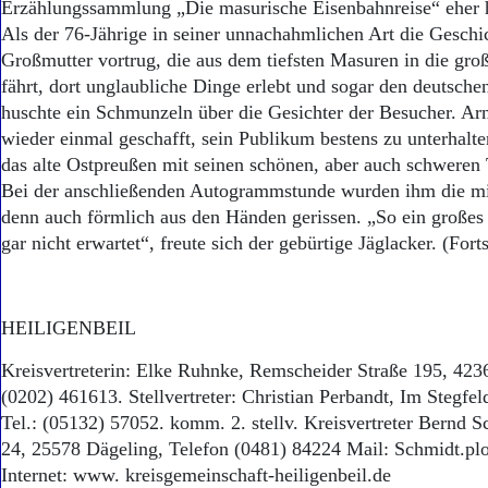
Erzählungssammlung „Die masurische Eisenbahnreise“ eher h
Als der 76-Jährige in seiner unnachahmlichen Art die Geschi
Großmutter vortrug, die aus dem tiefsten Masuren in die gro
fährt, dort unglaubliche Dinge erlebt und sogar den deutschen 
huschte ein Schmunzeln über die Gesichter der Besucher. Arn
wieder einmal geschafft, sein Publikum bestens zu unterhalt
das alte Ostpreußen mit seinen schönen, aber auch schweren 
Bei der anschließenden Autogrammstunde wurden ihm die m
denn auch förmlich aus den Händen gerissen. „So ein großes 
gar nicht erwartet“, freute sich der gebürtige Jäglacker. (For
HEILIGENBEIL
Kreisvertreterin: Elke Ruhnke, Remscheider Straße 195, 4236
(0202) 461613. Stellvertreter: Christian Perbandt, Im Stegfel
Tel.: (05132) 57052. komm. 2. stellv. Kreisvertreter Bernd 
24, 25578 Dägeling, Telefon (0481) 84224 Mail: Schmidt.p
Internet: www. kreisgemeinschaft-heiligenbeil.de