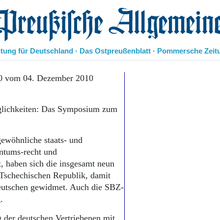
eußische Allgemeine Zeitung
itung für Deutschland · Das Ostpreußenblatt · Pommersche Zeit
Politik
10 vom 04. Dezember 2010
Kultur
Wirtschaft
glichkeiten: Das Symposium zum
Panorama
Gesellschaft
Leben
ewöhnliche staats- und
Geschichte
ntums-recht und
Ostpreußen
t, haben sich die insgesamt neun
Pommern
Berlin-Brandenburg
 Tschechischen Republik, damit
Schlesien
Deutschen gewidmet. Auch die SBZ-
Danzig und Westpreußen
.
Bücher
g der deutschen Vertriebenen mit