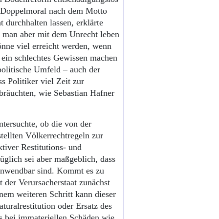
e Doppelmoral nach dem Motto
t durchhalten lassen, erklärte
e man aber mit dem Unrecht leben
önne viel erreicht werden, wenn
h ein schlechtes Gewissen machen
politische Umfeld – auch der
Politiker viel Zeit zur
bräuchten, wie Sebastian Hafner
tersuchte, ob die von der
llten Völkerrechtregeln zur
ktiver Restitutions- und
üglich sei aber maßgeblich, dass
 anwendbar sind. Kommt es zu
t der Verursacherstaat zunächst
inem weiteren Schritt kann dieser
uralrestitution oder Ersatz des
s bei immateriellen Schäden wie