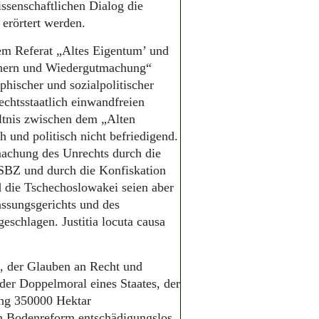
ssenschaftlichen Dialog die
erörtert werden.
nem Referat „Altes Eigentum’ und
nnern und Wiedergutmachung“
phischer und sozialpolitischer
echtsstaatlich einwandfreien
ltnis zwischen dem „Alten
 und politisch nicht befriedigend.
machung des Unrechts durch die
 SBZ und durch die Konfiskation
 die Tschechoslowakei seien aber
assungsgerichts und des
schlagen. Justitia locuta causa
bt, der Glauben an Recht und
 der Doppelmoral eines Staates, der
ung 350000 Hektar
en Bodenreform entschädigungslos