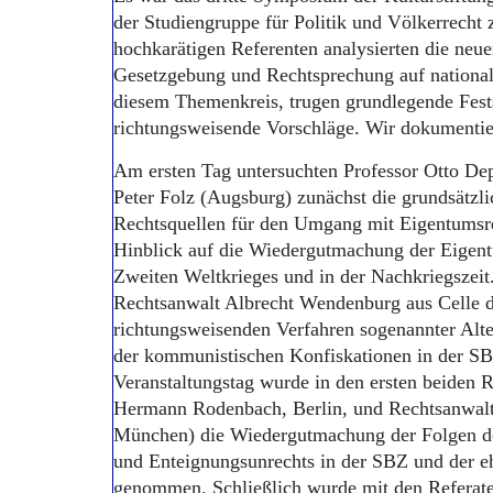
der Studiengruppe für Politik und Völkerrecht
hochkarätigen Referenten analysierten die neue
Gesetzgebung und Rechtsprechung auf national
diesem Themenkreis, trugen grundlegende Fest
richtungsweisende Vorschläge. Wir dokumentie
Am ersten Tag untersuchten Professor Otto De
Peter Folz (Augsburg) zunächst die grundsät
Rechtsquellen für den Umgang mit Eigentumsr
Hinblick auf die Wiedergutmachung der Eigen
Zweiten Weltkrieges und in der Nachkriegszeit
Rechtsanwalt Albrecht Wendenburg aus Celle d
richtungsweisenden Verfahren sogenannter Al
der kommunistischen Konfiskationen in der 
Veranstaltungstag wurde in den ersten beiden Re
Hermann Rodenbach, Berlin, und Rechtsanwal
München) die Wiedergutmachung der Folgen d
und Enteignungsunrechts in der SBZ und der 
genommen. Schließlich wurde mit den Referaten