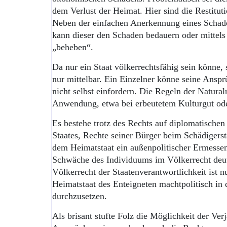
dem Verlust der Heimat. Hier sind die Restitut
Neben der einfachen Anerkennung eines Schade
kann dieser den Schaden bedauern oder mittels
„beheben“.
Da nur ein Staat völkerrechtsfähig sein könne,
nur mittelbar. Ein Einzelner könne seine Anspr
nicht selbst einfordern. Die Regeln der Natural
Anwendung, etwa bei erbeutetem Kulturgut oder
Es bestehe trotz des Rechts auf diplomatischen 
Staates, Rechte seiner Bürger beim Schädiger
dem Heimatstaat ein außenpolitischer Ermessen
Schwäche des Individuums im Völkerrecht deut
Völkerrecht der Staatenverantwortlichkeit ist n
Heimatstaat des Enteigneten machtpolitisch in 
durchzusetzen.
Als brisant stufte Folz die Möglichkeit der Ver