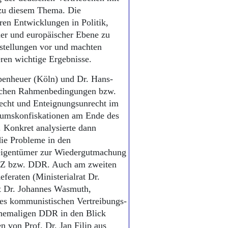
 zu diesem Thema. Die
ren Entwicklungen in Politik,
er und europäischer Ebene zu
stellungen vor und machten
ren wichtige Ergebnisse.
penheuer (Köln) und Dr. Hans-
zlichen Rahmenbedingungen bzw.
echt und Enteignungsunrecht im
tumskonfiskationen am Ende des
. Konkret analysierte dann
ie Probleme in den
teigentümer zur Wiedergutmachung
SBZ bzw. DDR. Auch am zweiten
feraten (Ministerialrat Dr.
t Dr. Johannes Wasmuth,
es kommunistischen Vertreibungs-
ehemaligen DDR in den Blick
 von Prof. Dr. Jan Filip aus