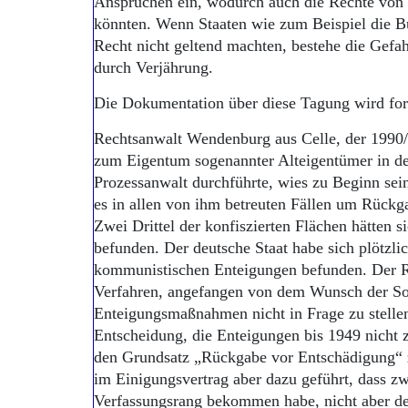
Ansprüchen ein, wodurch auch die Rechte von 
könnten. Wenn Staaten wie zum Beispiel die B
Recht nicht geltend machten, bestehe die Gefa
durch Verjährung.
Die Dokumentation über diese Tagung wird fort
Rechtsanwalt Wendenburg aus Celle, der 1990/
zum Eigentum sogenannter Alteigentümer in d
Prozessanwalt durchführte, wies zu Beginn sei
es in allen von ihm betreuten Fällen um Rück
Zwei Drittel der konfiszierten Flächen hätten s
befunden. Der deutsche Staat habe sich plötzli
kommunistischen Enteigungen befunden. Der Re
Verfahren, angefangen von dem Wunsch der Sow
Enteigungsmaßnahmen nicht in Frage zu stellen 
Entscheidung, die Enteigungen bis 1949 nicht 
den Grundsatz „Rückgabe vor Entschädigung“ z
im Einigungsvertrag aber dazu geführt, dass zw
Verfassungsrang bekommen habe, nicht aber d