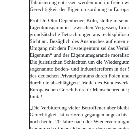
Tabuisierung entrissen werden und im freien wi
Gerechtigkeit der Eigentumsordnung in Europa 
Prof Dr. Otto Depenheuer, Köln, stellte in sei
Eigentumsgarantie – zwischen Vergessen, Eri
grundsätzliche Betrachtungen aus rechtsphiloso
Sicht an. Bezüglich des Anspruches auf einen r
Umgang mit dem Privateigentum sei das Verhä
Eigentum“ und der Eigentumsgarantie moralisch
Die juristischen Schlachten um die Wiedergut
sogenannte Boden- und Industriereform in der
des deutschen Privateigentums durch Polen und
durch die abschlägigen Urteile des Bundesverf
Europäischen Gerichthofs für Menschenrechte ge
finita!
„Die Verbitterung vieler Betroffener aber blei
Gerechtigkeit ist verloren gegangen angesichts
noch heute, 20 Jahre nach der Wiedervereinig
landwirtschaftlicher Fläche aus der sogenannt