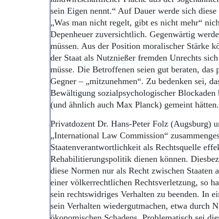
sein Eigen nennt.“ Auf Dauer werde sich dies
„Was man nicht regelt, gibt es nicht mehr“ nich
Depenheuer zuversichtlich. Gegenwärtig werd
müssen. Aus der Position moralischer Stärke k
der Staat als Nutznießer fremden Unrechts sic
müsse. Die Betroffenen seien gut beraten, das 
Gegner – „mitzunehmen“. Zu bedenken sei, dass 
Bewältigung sozialpsychologischer Blockaden 
(und ähnlich auch Max Planck) gemeint hätten.
Privatdozent Dr. Hans-Peter Folz (Augsburg) un
„International Law Commission“ zusammengeste
Staatenverantwortlichkeit als Rechtsquelle effe
Rehabilitierungspolitik dienen können. Diesbez
diese Normen nur als Recht zwischen Staaten
einer völkerrechtlichen Rechtsverletzung, so ha
sein rechtswidriges Verhalten zu beenden. In e
sein Verhalten wiedergutmachen, etwa durch Nat
ökonomischen Schadens. Problematisch sei die