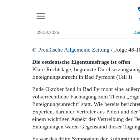
Pr
09.08.2026
Ze
Suchen und finden
Start
©
Preußische Allgemeine Zeitung
/ Folge 48-
Wer wir sind
Die ostdeutsche Eigentumsfrage ist offen
Aktuelle Ausgabe
Klare Rechtslage, begrenzte Durchsetzungsmö
Abonnenten-Login
Enteignungsunrecht in Bad Pyrmont (Teil I)
Abonnent werden
Abo Prämien
Ende Oktober fand in Bad Pyrmont eine außerg
Archiv
völkerrechtliche Fachtagung zum Thema „Eige
Mediadaten
Enteignungsunrecht“ statt. Wie bereits berichte
Experten, darunter Vertreter aus Polen und der
einem wichtigen Aspekt der Vertreibung der 
Enteignungen waren Gegenstand dieser Tagung
Es war das dritte Symposium der Kulturstiftun