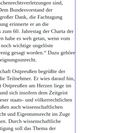
chenrechtsverletzungen sind,
 Dem Bundesvorstand der
großer Dank, die Fachtagung
ng erinnerte er an die
 zum 60. Jahrestag der Charta der
nen habe es weh getan, wenn vom
 noch wichtige ungelöste
wenig gesagt worden.“ Dazu gehöre
teignungsunrecht.
chaft Ostpreußen begrüßte der
ie Teilnehmer. Er wies darauf hin,
t Ostpreußen am Herzen liege im
nd sich insofern dem Zeitgeist
eser staats- und völkerrechtlichen
ßen auch wissenschaftlichen
cht und Eigentumsrecht im Zuge
gen. Durch wissenschaftliche
tigung soll das Thema der