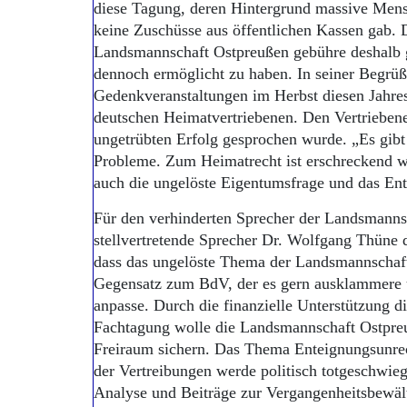
diese Tagung, deren Hintergrund massive Mens
keine Zuschüsse aus öffentlichen Kassen gab.
Landsmannschaft Ostpreußen gebühre deshalb 
dennoch ermöglicht zu haben. In seiner Begrüßu
Gedenkveranstaltungen im Herbst diesen Jahres
deutschen Heimatvertriebenen. Den Vertriebe
ungetrübten Erfolg gesprochen wurde. „Es gibt
Probleme. Zum Heimatrecht ist erschreckend 
auch die ungelöste Eigentumsfrage und das En
Für den verhinderten Sprecher der Landsmanns
stellvertretende Sprecher Dr. Wolfgang Thüne d
dass das ungelöste Thema der Landsmannschaf
Gegensatz zum BdV, der es gern ausklammere u
anpasse. Durch die finanzielle Unterstützung di
Fachtagung wolle die Landsmannschaft Ostpreu
Freiraum sichern. Das Thema Enteignungsunre
der Vertreibungen werde politisch totgeschwie
Analyse und Beiträge zur Vergangenheitsbewäl