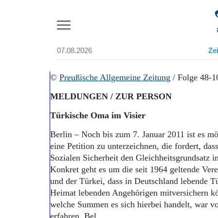
Pr
07.08.2026
Ze
Suchen und finden
Start
©
Preußische Allgemeine Zeitung
/ Folge 48-
Wer wir sind
MELDUNGEN / ZUR PERSON
Aktuelle Ausgabe
Abonnenten-Login
Türkische Oma im Visier
Abonnent werden
Abo Prämien
Berlin – Noch bis zum 7. Januar 2011 ist es m
Archiv
eine Petition zu unterzeichnen, die fordert, da
Mediadaten
Sozialen Sicherheit den Gleichheitsgrundsatz i
Konkret geht es um die seit 1964 geltende Ve
und der Türkei, dass in Deutschland lebende Tü
Heimat lebenden Angehörigen mitversichern kö
welche Summen es sich hierbei handelt, war vo
erfahren. Bel