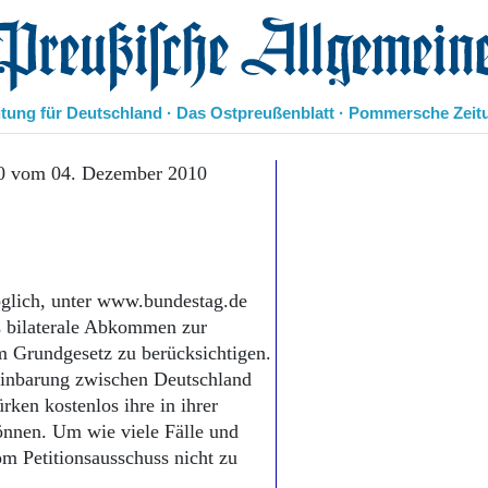
eußische Allgemeine Zeitung
itung für Deutschland · Das Ostpreußenblatt · Pommersche Zeit
Politik
10 vom 04. Dezember 2010
Kultur
Wirtschaft
Panorama
Gesellschaft
Leben
öglich, unter www.bundestag.de
Geschichte
ss bilaterale Abkommen zur
Ostpreußen
m Grundgesetz zu berück­sichtigen.
Pommern
reinbarung zwischen Deutschland
Berlin-Brandenburg
rken kostenlos ihre in ihrer
Schlesien
nnen. Um wie viele Fälle und
Danzig und Westpreußen
m Petitionsausschuss nicht zu
Bücher