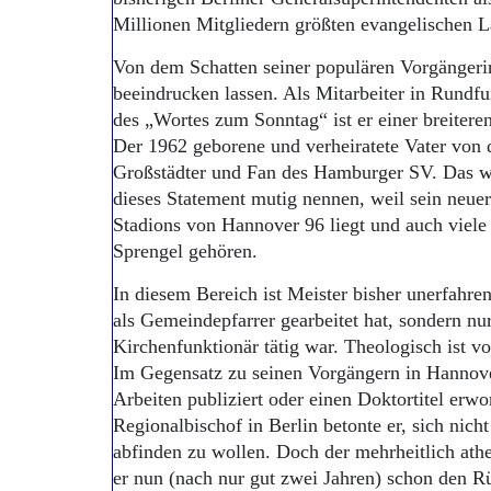
Millionen Mitgliedern größten evangelischen L
Von dem Schatten seiner populären Vorgängerin
beeindrucken lassen. Als Mitarbeiter in Rundf
des „Wortes zum Sonntag“ ist er einer breiteren
Der 1962 geborene und verheiratete Vater von d
Großstädter und Fan des Hamburger SV. Das wi
dieses Statement mutig nennen, weil sein neuer
Stadions von Hannover 96 liegt und auch viel
Sprengel gehören.
In diesem Bereich ist Meister bisher unerfahren
als Gemeinde­pfarrer gearbeitet hat, sondern nu
Kirchenfunktionär tätig war. Theologisch ist v
Im Gegensatz zu seinen Vorgängern in Hannover
Arbeiten publiziert oder einen Doktortitel erw
Regionalbischof in Berlin betonte er, sich ni
abfinden zu wollen. Doch der mehrheitlich athe
er nun (nach nur gut zwei Jahren) schon den Rü