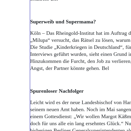
Superweib und Supermama?
Köln – Das Rheingold-Institut hat im Auftrag 
„Milupa“ versucht, das Rätsel zu lösen, waru
Die Studie „Kinderkriegen in Deutschland“, für
Interviews geführt wurden, sieht einen Grund 
Hinzukommen die Furcht, den Job zu verlieren,
Angst, der Partner könnte gehen. Bel
Spurenloser Nachfolger
Leicht wird es der neue Landesbischof von Hann
seinem neuen Amt haben. Noch im Mai sangen 
einem Gottesdienst: „Wir wollen Margot Käßman
doch für uns alle ein lang ersehntes Glück.“ N
bisherigen Berliner Generalsuperintendenten al