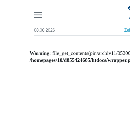
Pr
08.08.2026
Ze
Suchen und finden
Start
Wer wir sind
Warning
: file_get_contents(pin/archiv11/05200
Aktuelle Ausgabe
/homepages/10/d855424685/htdocs/wrapper.
Abonnenten-Login
Abonnent werden
Abo Prämien
Archiv
Mediadaten