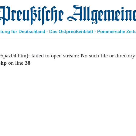
eußische Allgemeine Zeitung
itung für Deutschland · Das Ostpreußenblatt · Pommersche Zeit
Politik
Kultur
5paz04.htm): failed to open stream: No such file or directory
Wirtschaft
php
on line
38
Panorama
Gesellschaft
Leben
Geschichte
Ostpreußen
Pommern
Berlin-Brandenburg
Schlesien
Danzig und Westpreußen
Bücher