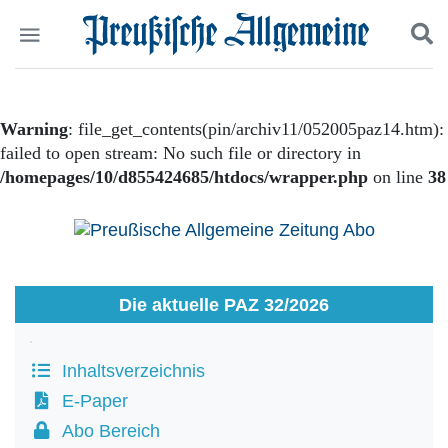
Politik
Suchen und finden
Kultur
Warning
: file_get_contents(pin/archiv11/052005paz14.htm):
Wirtschaft
failed to open stream: No such file or directory in
Panorama
/homepages/10/d855424685/htdocs/wrapper.php
on line
38
Gesellschaft
Leben
Geschichte
Ostpreußen
Pommern
Berlin-Brandenburg
Die aktuelle PAZ 32/2026
Schlesien
Danzig und Westpreußen
Bücher
Inhaltsverzeichnis
E-Paper
Start
Wer wir sind
Abo Bereich