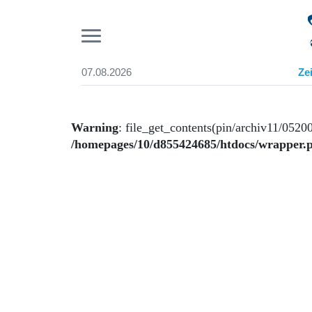
Pr
07.08.2026
Ze
Suchen und finden
Start
Wer wir sind
Warning
: file_get_contents(pin/archiv11/05200
Aktuelle Ausgabe
/homepages/10/d855424685/htdocs/wrapper.
Abonnenten-Login
Abonnent werden
Abo Prämien
Archiv
Mediadaten