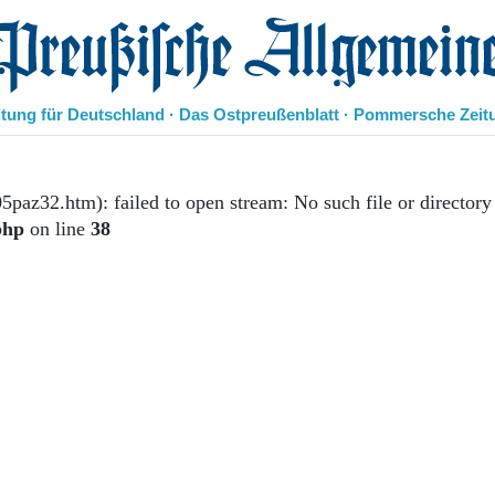
eußische Allgemeine Zeitung
itung für Deutschland · Das Ostpreußenblatt · Pommersche Zeit
Politik
Kultur
5paz32.htm): failed to open stream: No such file or directory
Wirtschaft
php
on line
38
Panorama
Gesellschaft
Leben
Geschichte
Ostpreußen
Pommern
Berlin-Brandenburg
Schlesien
Danzig und Westpreußen
Bücher