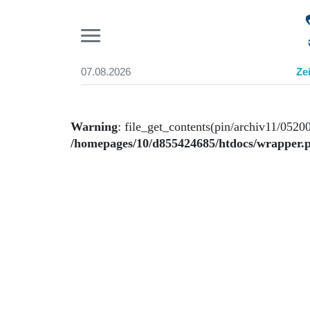
Pr
07.08.2026
Ze
Suchen und finden
Start
Wer wir sind
Warning
: file_get_contents(pin/archiv11/05200
Aktuelle Ausgabe
/homepages/10/d855424685/htdocs/wrapper.
Abonnenten-Login
Abonnent werden
Abo Prämien
Archiv
Mediadaten