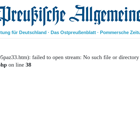
eußische Allgemeine Zeitung
itung für Deutschland · Das Ostpreußenblatt · Pommersche Zeit
Politik
Kultur
5paz33.htm): failed to open stream: No such file or directory
Wirtschaft
php
on line
38
Panorama
Gesellschaft
Leben
Geschichte
Ostpreußen
Pommern
Berlin-Brandenburg
Schlesien
Danzig und Westpreußen
Bücher