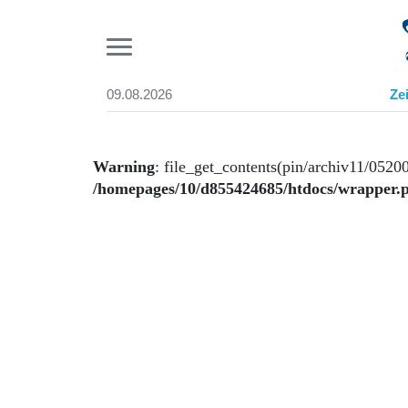
Pr
09.08.2026
Ze
Suchen und finden
Start
Wer wir sind
Warning
: file_get_contents(pin/archiv11/05200
Aktuelle Ausgabe
/homepages/10/d855424685/htdocs/wrapper.
Abonnenten-Login
Abonnent werden
Abo Prämien
Archiv
Mediadaten