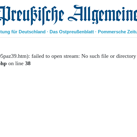
eußische Allgemeine Zeitung
itung für Deutschland · Das Ostpreußenblatt · Pommersche Zeit
Politik
Kultur
5paz39.htm): failed to open stream: No such file or directory
Wirtschaft
php
on line
38
Panorama
Gesellschaft
Leben
Geschichte
Ostpreußen
Pommern
Berlin-Brandenburg
Schlesien
Danzig und Westpreußen
Bücher