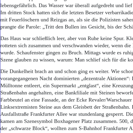
lebensgefährlich. Das Wasser war überall aufgedreht und lief
Im dritten Stock hatten sich die letzten Besetzer verbarrikadie
mit Feuerlöschern und Reizgas an, als sie die Polizisten sah
prangte die Parole: „Tritt den Bullen ins Gesicht, bis der Schä
Das Haus war schließlich leer, aber von Ruhe keine Spur. K
rotteten sich zusammen und verschwanden wieder, wenn die P
wurde. Schaufenster gingen zu Bruch. Mittags wurde es ruhi
Szene glauben zu wissen, warum: Man schlief sich für die 
Die Dunkelheit brach an und schon ging es weiter. Wie schon
vorangegangenen Nacht dominierten „dezentrale Aktionen“:
Mülltonne entleert, ein Supermarkt „entglast“, eine Kreuzung
Straßenbahn angehalten, eine Bankfiliale mit Steinen beworf
Farbbeutel an eine Fassade, an der Ecke Revaler/Warschauer 
Linksextremisten Steine aus dem Gleisbett der Straßenbahn. 
Ausfallstraße Frankfurter Allee war stundenlang gesperrt. Di
kamen am Szenesymbol Boxhagener Platz zusammen. 500, d
der „schwarze Block“, wollten zum S-Bahnhof Frankfurter Al