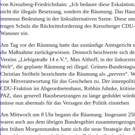
Aktuelle Ausgabe
von Kreuzberg-Friedrichshain: „Ich bedaure diese Eskalation
Abonnenten-Login
nicht die illegale Besetzung, sondern die Räumung. Das Hau
Abonnent werden
immense Bedeutung in der linksalternativen Szene. Diese u
Abo Prämien
trugen Schulz die Rücktrittsforderung des Kreuzberger CDU
Archiv
Wansner ein.
Mediadaten
Am Tag vor der Räumung hatte das zuständige Amtsgericht e
Kontakt
Impressum
die Maßnahme zurückgewiesen. Dennoch beschwerte sich de
Datenschutz
Vereins „Liebigstraße 14 e.V.“, Max Althoff, in der linksex
Welt“, die geplante Räumung sei illegal. Grünen-Bundestags
Christian Ströbele bezeichnete die Räumung als „pervers“. W
eine Mitverantwortung für das Geschehen zu. Der innenpolit
CDU-Fraktion im Abgeordnetenhaus, Robbin Juhnke, kritisie
PAZ, dass generell Hausbesetzungen zu lange geduldet würde
müsse nun abermals für das Versagen der Politik einstehen
Am Mittwoch um 8 Uhr begann die Räumung. Insgesamt 250
waren auch aus dem übrigen Bundesgebiet zusammengezoge
den frühen Morgenstunden hatte sich die neue Strategie der