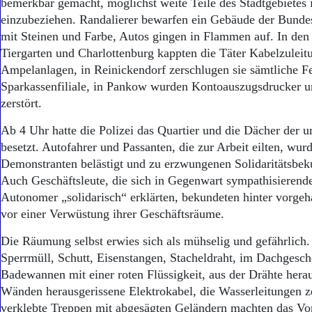
bemerkbar gemacht, möglichst weite Teile des Stadtgebietes 
einzubeziehen. Randalierer bewarfen ein Gebäude der Bunde
mit Steinen und Farbe, Autos gingen in Flammen auf. In den 
Tiergarten und Charlottenburg kappten die Täter Kabelzuleit
Ampelanlagen, in Reinickendorf zerschlugen sie sämtliche Fe
Sparkassenfiliale, in Pankow wurden Kontoauszugsdrucker 
zerstört.
Ab 4 Uhr hatte die Polizei das Quartier und die Dächer der 
besetzt. Autofahrer und Passanten, die zur Arbeit eilten, wur
Demonstranten belästigt und zu erzwungenen Solidaritätsbek
Auch Geschäftsleute, die sich in Gegenwart sympathisierende
Autonomer „solidarisch“ erklärten, bekundeten hinter vorge
vor einer Verwüstung ihrer Geschäftsräume.
Die Räumung selbst erwies sich als mühselig und gefährlich
Sperrmüll, Schutt, Eisenstangen, Stacheldraht, im Dachgesch
Badewannen mit einer roten Flüssigkeit, aus der Drähte hera
Wänden herausgerissene Elektrokabel, die Wasserleitungen ze
verklebte Treppen mit abgesägten Geländern machten das Vor