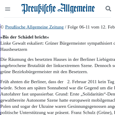
Politik
©
Preußische Allgemeine Zeitung
Suchen und finden
/ Folge 06-11 vom 12. Feb
Kultur
»Bis der Schädel bricht«
Wirtschaft
Linke Gewalt eskaliert: Grüner Bürgermeister sympathisiert
Panorama
Hausbesetzern
Gesellschaft
Leben
Die Räumung des besetzten Hauses in der Berliner Liebigstra
Geschichte
ungebrochene Brutalität der linksextremen Szene. Dennoch sol
Ostpreußen
grüne Bezirksbürgermeister mit den Besetzern.
Pommern
Berlin-Brandenburg
Früh ahnten die Berliner, dass der 2. Februar 2011 kein Tag
Schlesien
würde. Schon am späten Sonnabend war die Gegend um die L
Danzig und Westpreußen
Autofahrer fast unpassierbar. Grund: Erste „Solidaritäts“-De
Bücher
gewaltbereite Autonome Szene hatte europaweit mobilgemach
Start
Polen und sogar der Ukraine waren Gesinnungsgenossen ange
Wer wir sind
politische Unterstützung war präsent. Franz Schulz (Grüne),