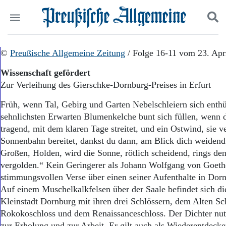
Politik
©
Preußische Allgemeine Zeitung
Suchen und finden
/ Folge 16-11 vom 23. Apr
Kultur
Wissenschaft gefördert
Wirtschaft
Zur Verleihung des Gierschke-Dornburg-Preises in Erfurt
Panorama
Gesellschaft
Früh, wenn Tal, Gebirg und Garten Nebelschleiern sich enth
Leben
sehnlichsten Erwarten Blumenkelche bunt sich füllen, wenn 
Geschichte
tragend, mit dem klaren Tage streitet, und ein Ostwind, sie v
Ostpreußen
Sonnenbahn bereitet, dankst du dann, am Blick dich weidend,
Pommern
Berlin-Brandenburg
Großen, Holden, wird die Sonne, rötlich scheidend, rings de
Schlesien
vergolden.“ Kein Geringerer als Johann Wolfgang von Goeth
Danzig und Westpreußen
stimmungsvollen Verse über einen seiner Aufenthalte in Dorn
Bücher
Auf einem Muschelkalkfelsen über der Saale befindet sich die
Kleinstadt Dornburg mit ihren drei Schlössern, dem Alten Sc
Start
Rokokoschloss und dem Renaissanceschloss. Der Dichter nut
Wer wir sind
zur Erholung und zur Arbeit. Er gilt auch als Wiederentdeck