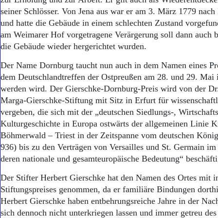
Aktuelle Ausgabe
seiner Schlösser. Von Jena aus war er am 3. März 1779 nach
Abonnenten-Login
Abonnent werden
und hatte die Gebäude in einem schlechten Zustand vorgefun
Abo Prämien
am Weimarer Hof vorgetragene Verärgerung soll dann auch b
Archiv
die Gebäude wieder hergerichtet wurden.
Mediadaten
Der Name Dornburg taucht nun auch in dem Namen eines Prei
Kontakt
dem Deutschlandtreffen der Ostpreußen am 28. und 29. Mai i
Impressum
werden wird. Der Gierschke-Dornburg-Preis wird von der Dr
Datenschutz
Marga-Gierschke-Stiftung mit Sitz in Erfurt für wissenschaft
vergeben, die sich mit der „deutschen Siedlungs-, Wirtschaft
Kulturgeschichte in Europa ostwärts der allgemeinen Linie Ki
Böhmerwald – Triest in der Zeitspanne vom deutschen König
936) bis zu den Verträgen von Versailles und St. Germain im
deren nationale und gesamteuropäische Bedeutung“ beschäfti
Der Stifter Herbert Gierschke hat den Namen des Ortes mit i
Stiftungspreises genommen, da er familiäre Bindungen dorth
Herbert Gierschke haben entbehrungsreiche Jahre in der Nachk
sich dennoch nicht unterkriegen lassen und immer getreu de