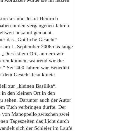
en Abruzzen wurde sie im letzten
toriker und Jesuit Heinrich
 haben in den vergangenen Jahren
eltweit bekannt gemacht.
r das „Göttliche Gesicht“
 er am 1. September 2006 das lange
 „Dies ist ein Ort, an dem wir
ieren können, während wir die
en.“ Seit 400 Jahren war Benedikt
it dem Gesicht Jesu kniete.
ell zur „kleinen Basilika“.
in den kleinen Ort in den
u sehen. Darunter auch der Autor
dem Tuch verbringen durfte. Der
he von Manoppello zwischen zwei
enen Tageszeiten das Licht durch
wandelt sich der Schleier im Laufe