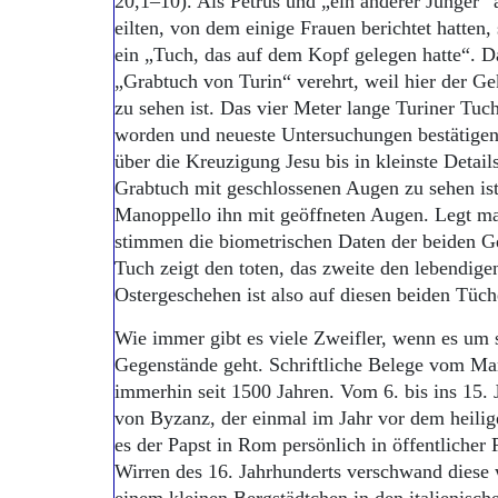
20,1–10). Als Petrus und „ein anderer Jünger
eilten, von dem einige Frauen berichtet hatten,
ein „Tuch, das auf dem Kopf gelegen hatte“. D
„Grabtuch von Turin“ verehrt, weil hier der G
zu sehen ist. Das vier Meter lange Turiner Tuc
worden und neueste Untersuchungen bestätigen
über die Kreuzigung Jesu bis in kleinste Detai
Grabtuch mit geschlossenen Augen zu sehen ist,
Manoppello ihn mit geöffneten Augen. Legt ma
stimmen die biometrischen Daten der beiden Ge
Tuch zeigt den toten, das zweite den lebendige
Ostergeschehen ist also auf diesen beiden Tüc
Wie immer gibt es viele Zweifler, wenn es um 
Gegenstände geht. Schriftliche Belege vom Man
immerhin seit 1500 Jahren. Vom 6. bis ins 15. 
von Byzanz, der einmal im Jahr vor dem heilig
es der Papst in Rom persönlich in öffentlicher 
Wirren des 16. Jahrhunderts verschwand diese 