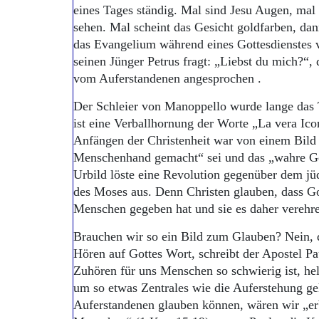
eines Tages ständig. Mal sind Jesu Augen, ma
sehen. Mal scheint das Gesicht goldfarben, da
das Evangelium während eines Gottesdienstes v
seinen Jünger Petrus fragt: „Liebst du mich?“, 
vom Auferstandenen angesprochen .
Der Schleier von Manoppello wurde lange das 
ist eine Verballhornung der Worte „La vera Ico
Anfängen der Christenheit war von einem Bild 
Menschenhand gemacht“ sei und das „wahre Ges
Urbild löste eine Revolution gegenüber dem jü
des Moses aus. Denn Christen glauben, dass Got
Menschen gegeben hat und sie es daher verehre
Brauchen wir so ein Bild zum Glauben? Nein, 
Hören auf Gottes Wort, schreibt der Apostel P
Zuhören für uns Menschen so schwierig ist, hel
um so etwas Zentrales wie die Auferstehung ge
Auferstandenen glauben können, wären wir „erb