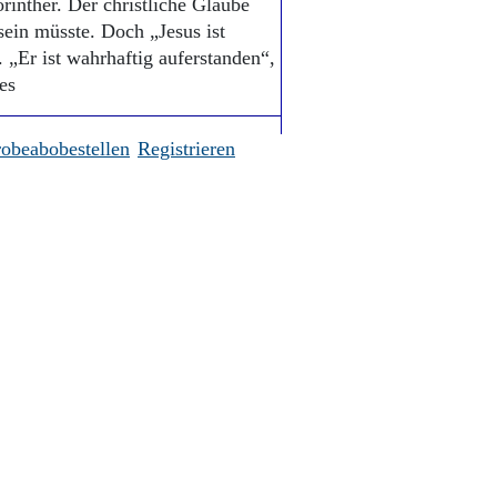
inther. Der christliche Glaube
sein müsste. Doch „Jesus ist
 „Er ist wahrhaftig auferstanden“,
es
robeabobestellen
Registrieren