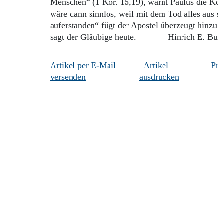
Menschen“ (1 Kor. 15,19), warnt Paulus die Kor
wäre dann sinnlos, weil mit dem Tod alles aus 
auferstanden“ fügt der Apostel überzeugt hinzu.
sagt der Gläubige heute. Hinrich E. Bu
Artikel per E-Mail
Artikel
P
versenden
ausdrucken