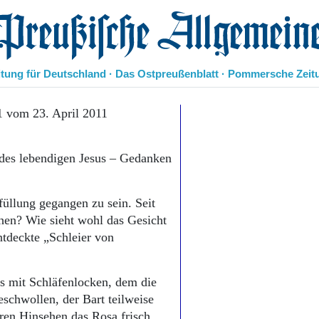
eußische Allgemeine Zeitung
itung für Deutschland · Das Ostpreußenblatt · Pommersche Zeit
Politik
1 vom 23. April 2011
Kultur
Wirtschaft
 des lebendigen Jesus – Gedanken
Panorama
Gesellschaft
Leben
füllung gegangen zu sein. Seit
Geschichte
hen? Wie sieht wohl das Gesicht
Ostpreußen
ntdeckte „Schleier von
Pommern
Berlin-Brandenburg
Schlesien
es mit Schläfenlocken, dem die
Danzig und Westpreußen
schwollen, der Bart teilweise
Bücher
ren Hinsehen das Rosa frisch