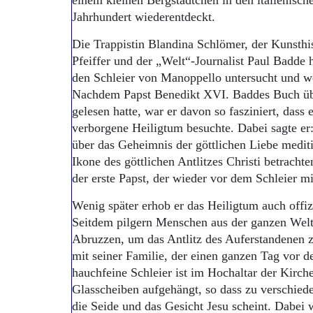
einem kleinen Bergstädtchen in den italienisch
Jahrhundert wiederentdeckt.
Die Trappistin Blandina Schlömer, der Kunsthis
Pfeiffer und der „Welt“-Journalist Paul Badde
den Schleier von Manoppello untersucht und w
Nachdem Papst Benedikt XVI. Baddes Buch übe
gelesen hatte, war er davon so fasziniert, dass
verborgene Heiligtum besuchte. Dabei sagte er:
über das Geheimnis der göttlichen Liebe medit
Ikone des göttlichen Antlitzes Christi betracht
der erste Papst, der wieder vor dem Schleier m
Wenig später erhob er das Heiligtum auch offizi
Seitdem pilgern Menschen aus der ganzen Welt 
Abruzzen, um das Antlitz des Auferstandenen z
mit seiner Familie, der einen ganzen Tag vor 
hauchfeine Schleier ist im Hochaltar der Kirc
Glasscheiben aufgehängt, so dass zu verschied
die Seide und das Gesicht Jesu scheint. Dabei 