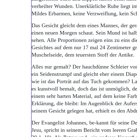
verheilter Wunden. Unerklärliche Ruhe liegt i
Mildes Erbarmen, keine Verzweiflung, kein Sc
Das Gesicht gleicht dem eines Mannes, der ger
einen neuen Morgen schaut. Sein Mund ist halb
sehen. Alle Proportionen zeigen eins zu eins 
Gesichtes auf dem nur 17 mal 24 Zentimeter gr
Muschelseide, dem teuersten Stoff der Antike.
Alles nur gemalt? Der hauchdünne Schleier von
ein Seidenstrumpf und gleicht eher einem Dia
wie ist das Porträt auf das Tuch gekommen? L
es kunstvoll bemalt, doch das ist unmöglich, d
einem sehr harten Material, auf dem keine Farb
Erklärung, die bleibt: Im Augenblick der Aufer
seinem Gesicht gelegen hat, erhielt es den Abd
Der Evangelist Johannes, be-kannt für seine D
Jesu, spricht in seinem Bericht vom leeren Gra