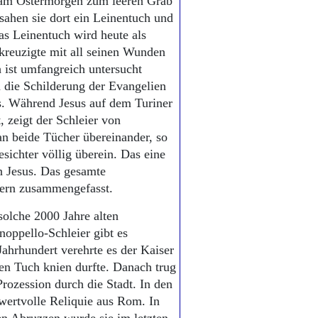
“ am Ostermorgen zum leeren Grab
 sahen sie dort ein Leinentuch und
as Leinentuch wird heute als
ekreuzigte mit all seinen Wunden
h ist umfangreich untersucht
 die Schilderung der Evangelien
ls. Während Jesus auf dem Turiner
 zeigt der Schleier von
n beide Tücher übereinander, so
sichter völlig überein. Das eine
n Jesus. Das gesamte
hern zusammengefasst.
solche 2000 Jahre alten
oppello-Schleier gibt es
Jahrhundert verehrte es der Kaiser
en Tuch knien durfte. Danach trug
Prozession durch die Stadt. In den
wertvolle Reliquie aus Rom. In