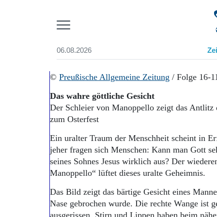
Pr
06.08.2026
Ze
Suchen und finden
Start
©
Preußische Allgemeine Zeitung
/ Folge 16-1
Wer wir sind
Das wahre göttliche Gesicht
Aktuelle Ausgabe
Der Schleier von Manoppello zeigt das Antlitz
Abonnenten-Login
zum Osterfest
Abonnent werden
Abo Prämien
Ein uralter Traum der Menschheit scheint in Er
Archiv
jeher fragen sich Menschen: Kann man Gott se
Mediadaten
seines Sohnes Jesus wirklich aus? Der wiedere
Manoppello“ lüftet dieses uralte Geheimnis.
Das Bild zeigt das bärtige Gesicht eines Mann
Nase gebrochen wurde. Die rechte Wange ist ge
ausgerissen. Stirn und Lippen haben beim nähe