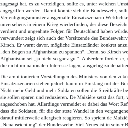
zugesagt hat, es zu verteidigen, sollte es, unter welchen Um
angegriffen werden. Damit könnte sich die Bundeswehr, soll
Verteidigungsminister ausgemalte Einsatzszenario Wirklichke
unversehens in einem Krieg wiederfinden, der diese Bezeich
verdient und ungeahnte Folgen für Deutschland haben würd
verwundert zeigt sich auch der Vorsitzende des Bundeswehrv
Kirsch. Er warnt davor, mögliche Einsatzländer konkret anz
„den Bogen zu Afghanistan zu spannen“. Denn, so Kirsch wei
Afghanistan sei „ja nicht so ganz gut“. Außerdem fordert er,
die nicht im nationalen Interesse lägen, ausgiebig zu debattie
Die ambitionierten Vorstellungen des Ministers von den zukü
Einsatzszenarien stehen jedoch kaum in Einklang mit der B
Nicht mehr Geld und mehr Soldaten sollen die Streitkräfte 
sie sollen sparen und reduzieren. De Maizière setzt das fort,
angeschoben hat. Allerdings vermeidet er dabei das Wort Re
dass die Soldaten, für die der stete Wandel in den vergangen
darauf mittlerweile allergisch reagieren. So spricht de Maiziè
„Neuausrichtung“ der Bundeswehr. Viel Neues ist in seiner 