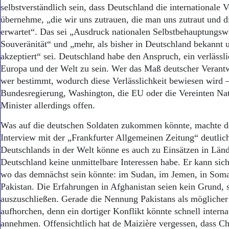
Aktuelle Ausgabe
selbstverständlich sein, dass Deutschland die internationale 
Abonnenten-Login
übernehme, „die wir uns zutrauen, die man uns zutraut und 
Abonnent werden
erwartet“. Das sei „Ausdruck nationalen Selbstbehauptungswil
Abo Prämien
Souveränität“ und „mehr, als bisher in Deutschland bekannt
Archiv
akzeptiert“ sei. Deutschland habe den Anspruch, ein verlässli
Mediadaten
Europa und der Welt zu sein. Wer das Maß deutscher Verantw
Kontakt
wer bestimmt, wodurch diese Verlässlichkeit bewiesen wird –
Impressum
Bundesregierung, Wa­shington, die EU oder die Vereinten Nat
Datenschutz
Minister allerdings offen.
Was auf die deutschen Soldaten zukommen könnte, machte d
Interview mit der „Frankfurter Allgemeinen Zeitung“ deutlic
Deutschlands in der Welt könne es auch zu Einsätzen in Lä
Deutschland keine unmittelbare Interessen habe. Er kann sich
wo das demnächst sein könnte: im Sudan, im Jemen, in Soma
Pakistan. Die Erfahrungen in Afghanistan seien kein Grund, 
auszuschließen. Gerade die Nennung Pakistans als möglicher 
aufhorchen, denn ein dortiger Konflikt könnte schnell inter
annehmen. Offensichtlich hat de Maizière vergessen, dass 