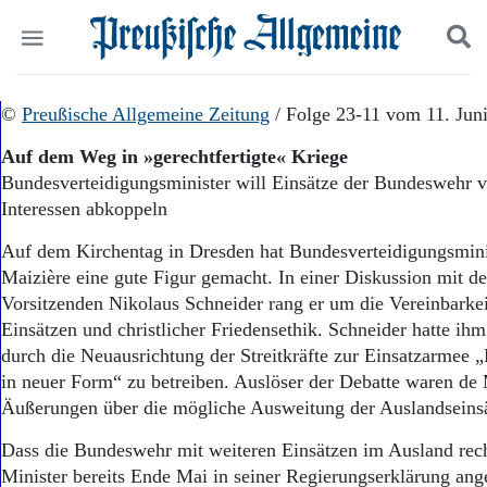
Politik
©
Preußische Allgemeine Zeitung
Suchen und finden
/ Folge 23-11 vom 11. Jun
Kultur
Auf dem Weg in »gerechtfertigte« Kriege
Wirtschaft
Bundesverteidigungsminister will Einsätze der Bundeswehr v
Panorama
Interessen abkoppeln
Gesellschaft
Leben
Auf dem Kirchentag in Dresden hat Bundesverteidigungsmin
Geschichte
Maizière eine gute Figur gemacht. In einer Diskussion mit
Ostpreußen
Vorsitzenden Nikolaus Schneider rang er um die Vereinbark
Pommern
Berlin-Brandenburg
Einsätzen und christlicher Friedensethik. Schneider hatte ih
Schlesien
durch die Neuausrichtung der Streitkräfte zur Einsatzarmee 
Danzig und Westpreußen
in neuer Form“ zu betreiben. Auslöser der Debatte waren de 
Bücher
Äußerungen über die mögliche Ausweitung der Auslandseinsä
Start
Dass die Bundeswehr mit weiteren Einsätzen im Ausland rech
Wer wir sind
Minister bereits Ende Mai in seiner Regierungserklärung an