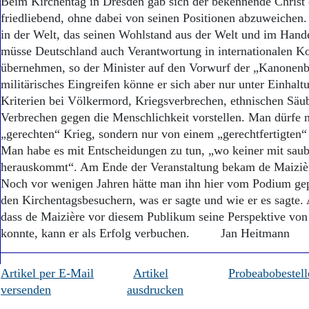
Beim Kirchentag in Dresden gab sich der bekennende Christ
friedliebend, ohne dabei von seinen Positionen abzuweichen.
in der Welt, das seinen Wohlstand aus der Welt und im Hande
müsse Deutschland auch Verantwortung in internationalen Ko
übernehmen, so der Minister auf den Vorwurf der „Kanonenbo
militärisches Eingreifen könne er sich aber nur unter Einhalt
Kriterien bei Völkermord, Kriegsverbrechen, ethnischen Sä
Verbrechen gegen die Menschlichkeit vorstellen. Man dürfe 
„gerechten“ Krieg, sondern nur von einem „gerechtfertigten“
Man habe es mit Entscheidungen zu tun, „wo keiner mit sau
herauskommt“. Am Ende der Veranstaltung bekam de Maizièr
Noch vor wenigen Jahren hätte man ihn hier vom Podium gepfi
den Kirchentagsbesuchern, was er sagte und wie er es sagte. 
dass de Maizière vor diesem Publikum seine Perspektive von 
konnte, kann er als Erfolg verbuchen. Jan Heitmann
Artikel per E-Mail
Artikel
Probeabobestell
versenden
ausdrucken