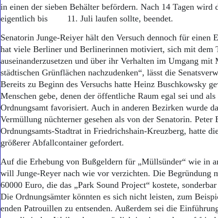
Aktuelle Ausgabe
in einen der sieben Behälter befördern. Nach 14 Tagen wird d
Abonnenten-Login
eigentlich bis 11. Juli laufen sollte, beendet.
Abonnent werden
Abo Prämien
Senatorin Junge-Reiyer hält den Versuch dennoch für einen E
Archiv
hat viele Berliner und Berlinerinnen motiviert, sich mit de
Mediadaten
auseinanderzusetzen und über ihr Verhalten im Umgang mit 
städtischen Grünflächen nachzudenken“, lässt die Senatsverw
Kontakt
Impressum
Bereits zu Beginn des Versuchs hatte Heinz Buschkowsky gew
Datenschutz
Menschen gebe, denen der öffentliche Raum egal sei und als 
Ordnungsamt favorisiert. Auch in anderen Bezirken wurde d
Vermüllung nüchterner gesehen als von der Senatorin. Peter
Ordnungsamts-Stadtrat in Fried­richshain-Kreuzberg, hatte di
größerer Abfallcontainer gefordert.
Auf die Erhebung von Bußgeldern für „Müllsünder“ wie in a
will Junge-Reyer nach wie vor verzichten. Die Begründung m
60000 Euro, die das „Park Sound Project“ kostete, sonderba
Die Ordnungsämter könnten es sich nicht leisten, zum Beisp
enden Patrouillen zu entsenden. Außerdem sei die Einführu