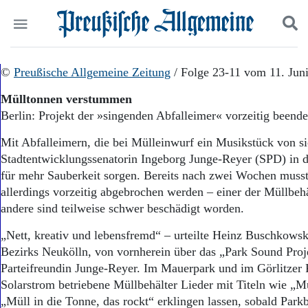
Politik
©
Preußische Allgemeine Zeitung
Suchen und finden
/ Folge 23-11 vom 11. Jun
Kultur
Mülltonnen verstummen
Wirtschaft
Berlin: Projekt der »singenden Abfalleimer« vorzeitig beende
Panorama
Gesellschaft
Mit Abfalleimern, die bei Mülleinwurf ein Musikstück von si
Leben
Stadtentwicklungssenatorin Ingeborg Junge-Reyer (SPD) in d
Geschichte
für mehr Sauberkeit sorgen. Bereits nach zwei Wochen musst
Ostpreußen
allerdings vorzeitig abgebrochen werden – einer der Müllbehäl
Pommern
Berlin-Brandenburg
andere sind teilweise schwer beschädigt worden.
Schlesien
„Nett, kreativ und lebensfremd“ – urteilte Heinz Buschkowsk
Danzig und Westpreußen
Bezirks Neukölln, von vornherein über das „Park Sound Proje
Bücher
Parteifreundin Junge-Reyer. Im Mauerpark und im Görlitzer P
Start
Solarstrom betriebene Müllbehälter Lieder mit Titeln wie „Mül
Wer wir sind
„Müll in die Tonne, das rockt“ erklingen lassen, sobald Park