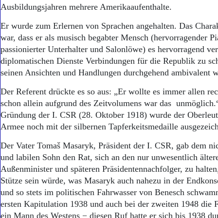
Aktuelle Ausgabe
Ausbildungsjahren mehrere Amerikaaufenthalte.
Abonnenten-Login
Abonnent werden
Er wurde zum Erlernen von Sprachen angehalten. Das Charak
Abo Prämien
war, dass er als musisch begabter Mensch (hervorragender Pi
Archiv
passionierter Unterhalter und Salonlöwe) es hervorragend ver
Mediadaten
diplomatischen Dienste Verbindungen für die Republik zu sch
seinen Ansichten und Handlungen durchgehend ambivalent w
Kontakt
Impressum
Der Referent drückte es so aus: „Er wollte es immer allen re
Datenschutz
schon allein aufgrund des Zeitvolumens war das unmöglich.
Gründung der I. CSR (28. Oktober 1918) wurde der Oberleut
Armee noch mit der silbernen Tapferkeitsmedaille ausgezeich
Der Vater Tomaš Masaryk, Präsident der I. CSR, gab dem nich
und labilen Sohn den Rat, sich an den nur unwesentlich älte
Außenminister und späteren Präsidentennachfolger, zu halten
Stütze sein würde, was Masaryk auch nahezu in der Endkons
und so stets im politischen Fahrwasser von Benesch schwam
ersten Kapitulation 1938 und auch bei der zweiten 1948 die 
ein Mann des Westens − diesen Ruf hatte er sich bis 1938 du