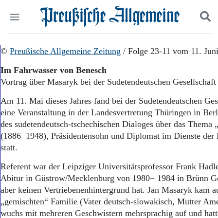
Politik
©
Preußische Allgemeine Zeitung
Suchen und finden
/ Folge 23-11 vom 11. Jun
Kultur
Im Fahrwasser von Benesch
Wirtschaft
Vortrag über Masaryk bei der Sudetendeutschen Gesellschaft 
Panorama
Gesellschaft
Am 11. Mai dieses Jahres fand bei der Sudetendeutschen Gese
Leben
eine Veranstaltung in der Landesvertretung Thüringen in Be
Geschichte
des sudetendeutsch-tschechischen Dialoges über das Thema 
Ostpreußen
(1886−1948), Präsidentensohn und Diplomat im Dienste der
Pommern
Berlin-Brandenburg
statt.
Schlesien
Referent war der Leipziger Universitätsprofessor Frank Hadl
Danzig und Westpreußen
Abitur in Güstrow/Mecklenburg von 1980− 1984 in Brünn Ges
Bücher
aber keinen Vertriebenenhintergrund hat. Jan Masaryk kam au
Start
„gemischten“ Familie (Vater deutsch-slowakisch, Mutter Ame
Wer wir sind
wuchs mit mehreren Geschwistern mehrsprachig auf und hatte