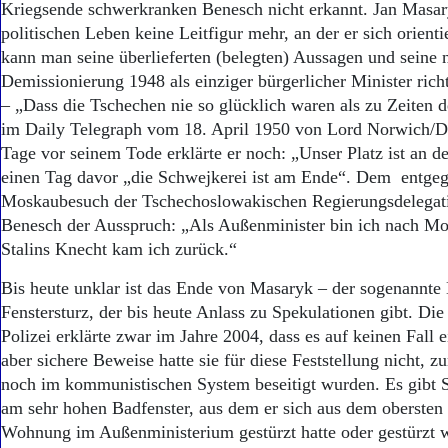
Kriegsende schwerkranken Benesch nicht erkannt. Jan Masar
politischen Leben keine Leitfigur mehr, an der er sich orient
kann man seine überlieferten (belegten) Aussagen und seine n
Demissionierung 1948 als einziger bürgerlicher Minister rich
– „Dass die Tschechen nie so glü­cklich waren als zu Zeiten 
im Daily Telegraph vom 18. April 1950 von Lord Norwich/D
Tage vor seinem Tode erklärte er noch: „Unser Platz ist an d
einen Tag davor „die Schwejkerei ist am Ende“. Dem entgeg
Moskaubesuch der Tschechoslowakischen Regierungsdelegat
Benesch der Ausspruch: „Als Außenminister bin ich nach Mos
Stalins Knecht kam ich zurück.“
Bis heute unklar ist das Ende von Masaryk – der sogenannte 
Fenstersturz, der bis heute Anlass zu Spekulationen gibt. Di
Polizei erklärte zwar im Jahre 2004, dass es auf keinen Fall 
aber sichere Beweise hatte sie für diese Feststellung nicht, z
noch im kommunistischen System beseitigt wurden. Es gibt
am sehr hohen Badfenster, aus dem er sich aus dem obersten 
Wohnung im Außenministerium gestürzt hatte oder gestürzt w