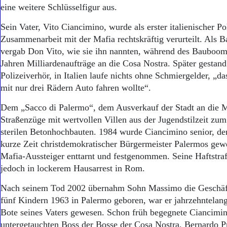
Aktuelle Ausgabe
eine weitere Schlüsselfigur aus.
Abonnenten-Login
Abonnent werden
Sein Vater, Vito Ciancimino, wurde als erster italienischer P
Abo Prämien
Zusammenarbeit mit der Mafia rechtskräftig verurteilt. Als B
Archiv
vergab Don Vito, wie sie ihn nannten, während des Bauboom
Mediadaten
Jahren Milliardenaufträge an die Cosa Nostra. Später gestand
Polizeiverhör, in Italien laufe nichts ohne Schmiergelder, „d
Kontakt
Impressum
mit nur drei Rädern Auto fahren wollte“.
Datenschutz
Dem „Sacco di Palermo“, dem Ausverkauf der Stadt an die Ma
Straßenzüge mit wertvollen Villen aus der Jugendstilzeit zu
sterilen Betonhochbauten. 1984 wurde Ciancimino senior, de
kurze Zeit christdemokratischer Bürgermeister Palermos ge
Mafia-Aussteiger enttarnt und festgenommen. Seine Haftstraf
jedoch in lockerem Hausarrest in Rom.
Nach seinem Tod 2002 übernahm Sohn Massimo die Geschäft
fünf Kindern 1963 in Palermo geboren, war er jahrzehntelang
Bote seines Vaters gewesen. Schon früh begegnete Ciancimi
untergetauchten Boss der Bosse der Cosa Nostra, Bernardo 