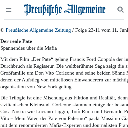
Politik
©
Preußische Allgemeine Zeitung
Suchen und finden
/ Folge 23-11 vom 11. Jun
Kultur
Der reale Pate
Wirtschaft
Spannendes über die Mafia
Panorama
Gesellschaft
Mit dem Film „Der Pate“ gelang Francis Ford Coppola der in
Leben
Durchbruch als Regisseur. Die weltberühmte Saga zeigt die si
Geschichte
Großfamilie um Don Vito Corleone und seine beiden Söhne 
Ostpreußen
denen der Aufstieg von mittellosen Einwanderern zur mächti
Pommern
Berlin-Brandenburg
organisation von New York gelingt.
Schlesien
Die Trilogie ist eine Mischung aus Fiktion und Realität, denn
Danzig und Westpreußen
sizilianischen Kleinstadt Corleone stammen einige der bekan
Bücher
Cosa Nostra wie Luciano Liggio, Totò Riina und Bernardo P
Start
Vito – Mein Vater, der Pate von Palermo“ packt Massimo C
Wer wir sind
mit dem renommierten Mafia-Experten und Journalisten Fran