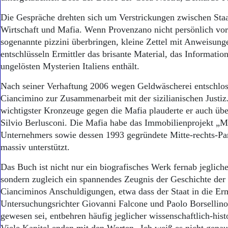
Die Gespräche drehten sich um Verstrickungen zwischen Sta
Wirtschaft und Mafia. Wenn Provenzano nicht persönlich vor
sogenannte pizzini überbringen, kleine Zettel mit Anweisung
entschlüsseln Ermittler das brisante Material, das Informatio
ungelösten Mysterien Italiens enthält.
Nach seiner Verhaftung 2006 wegen Geldwäscherei entschlo
Ciancimino zur Zusammenarbeit mit der sizilianischen Justiz.
wichtigs­ter Kronzeuge gegen die Mafia plauderte er auch üb
Silvio Berlusconi. Die Mafia habe das Immobilienprojekt „M
Unternehmers sowie dessen 1993 gegründete Mitte-rechts-Part
massiv unterstützt.
Das Buch ist nicht nur ein biografisches Werk fernab jeglich
sondern zugleich ein spannendes Zeugnis der Geschichte der
Cianciminos Anschuldigungen, etwa dass der Staat in die E
Untersuchungsrichter Giovanni Falcone und Paolo Borsellino
gewesen sei, entbehren häufig jeglicher wissenschaftlich-his