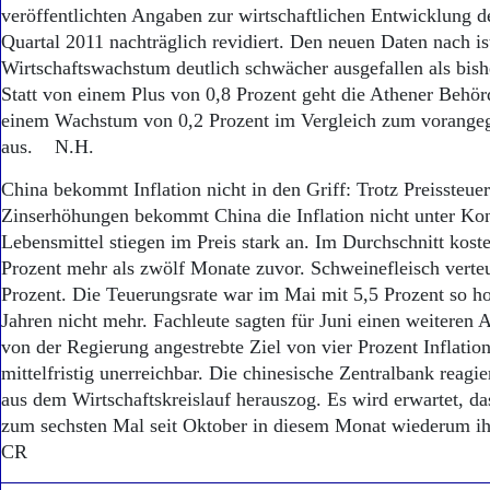
Aktuelle Ausgabe
veröffentlichten Angaben zur wirtschaftlichen Entwicklung d
Abonnenten-Login
Quartal 2011 nachträglich revidiert. Den neuen Daten nach is
Abonnent werden
Wirtschaftswachstum deutlich schwächer ausgefallen als bi
Abo Prämien
Statt von einem Plus von 0,8 Prozent geht die Athener Behö
Archiv
einem Wachstum von 0,2 Prozent im Vergleich zum vorange
Mediadaten
aus. N.H.
Kontakt
Impressum
China bekommt Inflation nicht in den Griff: Trotz Preissteue
Datenschutz
Zinserhöhungen bekommt China die Inflation nicht unter Kon
Lebensmittel stiegen im Preis stark an. Im Durchschnitt koste
Prozent mehr als zwölf Monate zuvor. Schweinefleisch verte
Prozent. Die Teuerungsrate war im Mai mit 5,5 Prozent so hoc
Jahren nicht mehr. Fachleute sagten für Juni einen weiteren 
von der Regierung angestrebte Ziel von vier Prozent Inflatio
mittelfristig unerreichbar. Die chinesische Zentralbank reagi
aus dem Wirtschaftskreislauf herauszog. Es wird erwartet, d
zum sechsten Mal seit Oktober in diesem Monat wiederum ihr
CR