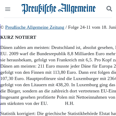
Politik
©
Preußische Allgemeine Zeitung
Suchen und finden
/ Folge 24-11 vom 18. Jun
Kultur
KURZ NOTIERT
Wirtschaft
Panorama
Dänen zahlen am meisten: Deutschland ist, absolut gesehen, 
Gesellschaft
EU. 2009 warf die Bundesrepublik 8,8 Milliarden Euro mehr
Leben
sie herausbekam, gefolgt von Frankreich mit 6,5. Pro Kopf z
Geschichte
Dänen am meisten: 211 Euro musste jeder Däne für Europa 2
Ostpreußen
gefolgt von den Finnen mit 113,80 Euro. Dann erst folgen di
Pommern
Berlin-Brandenburg
107,30 Euro. Hauptprofiteure sind die Luxemburger mit 236
Schlesien
gefolgt von den Litauern mit 438,20. In Luxemburg ging das 
Danzig und Westpreußen
die Bürger, sondern an die zahlreich dort vertretenen EU-Ein
Bücher
Insgesamt gesehen profitierte Polen mit Nettoeinnahmen von
am stärksten von der EU. H.H.
Start
Wer wir sind
Statistik korrigiert: Die griechische Statistikbehörde Elstat h