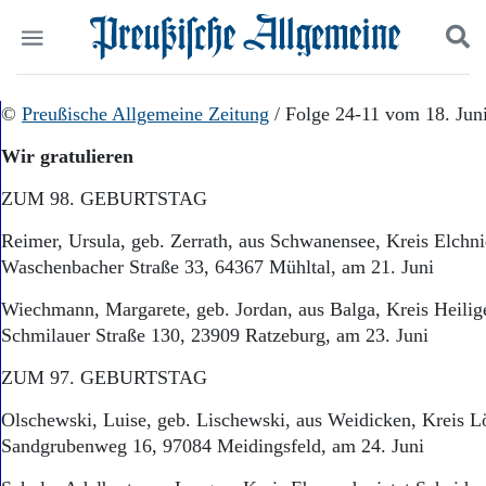
Politik
©
Preußische Allgemeine Zeitung
Suchen und finden
/ Folge 24-11 vom 18. Jun
Kultur
Wir gratulieren
Wirtschaft
Panorama
ZUM 98. GEBURTSTAG
Gesellschaft
Leben
Reimer, Ursula, geb. Zerrath, aus Schwanensee, Kreis Elchni
Geschichte
Waschenbacher Straße 33, 64367 Mühltal, am 21. Juni
Ostpreußen
Pommern
Wiechmann, Margarete, geb. Jordan, aus Balga, Kreis Heilige
Berlin-Brandenburg
Schmilauer Straße 130, 23909 Ratzeburg, am 23. Juni
Schlesien
Danzig und Westpreußen
ZUM 97. GEBURTSTAG
Bücher
Olschewski, Luise, geb. Lischewski, aus Weidicken, Kreis Lö
Start
Sandgrubenweg 16, 97084 Meidingsfeld, am 24. Juni
Wer wir sind