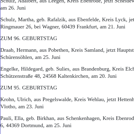
Schulz, Adalbert, aus Leegen, Kreis Ebenrode, jetzt Scheid
Aktuelle Ausgabe
Abonnenten-Login
am 26. Juni
Abonnent werden
Schulz, Martha, geb. Rafalzik, aus Ebenfelde, Kreis Lyck, je
Abo Prämien
Ringmauer 26, bei Wagner, 60439 Frankfurt, am 21. Juni
Archiv
Mediadaten
ZUM 96. GEBURTSTAG
Kontakt
Draab, Hermann, aus Pobethen, Kreis Samland, jetzt Hauptst
Impressum
Schürensöhlen, am 25. Juni
Datenschutz
Engelke, Hildegard, geb. Sulies, aus Brandenburg, Kreis Elch
Schützenstraße 48, 24568 Kaltenkirchen, am 20. Juni
ZUM 95. GEBURTSTAG
Krohn, Ulrich, aus Pregelswalde, Kreis Wehlau, jetzt Hetten
Vlotho, am 23. Juni
Pauli, Ella, geb. Birkhan, aus Schenkenhagen, Kreis Ebenrod
6, 44369 Dortmund, am 25. Juni