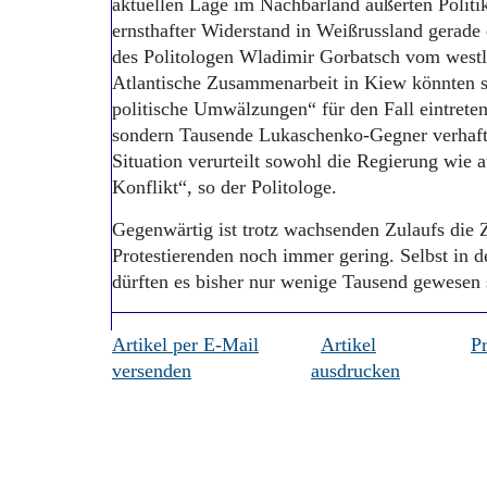
aktuellen Lage im Nachbarland äußerten Politik
ernsthafter Widerstand in Weißrussland gerade
des Politologen Wladimir Gorbatsch vom westlic
Atlantische Zusammenarbeit in Kiew könnten 
politische Umwälzungen“ für den Fall eintreten
sondern Tausende Lukaschenko-Gegner verhafte
Situation verurteilt sowohl die Regierung wie 
Konflikt“, so der Politologe.
Gegenwärtig ist trotz wachsenden Zulaufs die 
Protestierenden noch immer gering. Selbst in 
dürften es bisher nur wenige Tausend gewesen 
Artikel per E-Mail
Artikel
P
versenden
ausdrucken