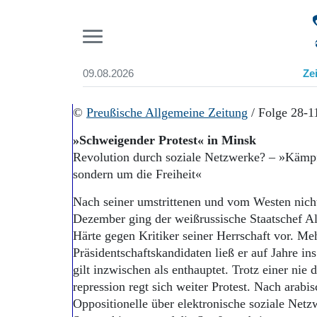
Pr
09.08.2026
Ze
Suchen und finden
Start
©
Preußische Allgemeine Zeitung
/ Folge 28-1
Wer wir sind
»Schweigender Protest« in Minsk
Aktuelle Ausgabe
Revolution durch soziale Netzwerke? – »Kämp
Abonnenten-Login
sondern um die Freiheit«
Abonnent werden
Abo Prämien
Nach seiner umstrittenen und vom Westen nic
Archiv
Dezember ging der weißrussische Staatschef A
Mediadaten
Härte gegen Kritiker seiner Herrschaft vor. Me
Präsidentschaftskandidaten ließ er auf Jahre i
gilt inzwischen als enthauptet. Trotz einer ni
repression regt sich weiter Protest. Nach arabi
Oppositionelle über elektronische soziale Ne