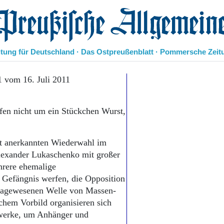
eußische Allgemeine Zeitung
itung für Deutschland · Das Ostpreußenblatt · Pommersche Zeit
Politik
1 vom 16. Juli 2011
Kultur
Wirtschaft
fen nicht um ein Stückchen Wurst,
Panorama
Gesellschaft
Leben
ht anerkannten Wiederwahl im
Geschichte
lexander Lukaschenko mit großer
Ostpreußen
hrere ehemalige
Pommern
Berlin-Brandenburg
ns Gefängnis werfen, die Opposition
Schlesien
e dagewesenen Welle von Massen­
Danzig und Westpreußen
schem Vorbild organisieren sich
Bücher
tzwerke, um Anhänger und