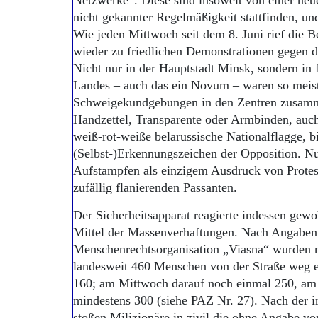
Netzwerke“. Diese sind insoweit von einer neue
nicht gekannter Regelmäßigkeit stattfinden, u
Wie jeden Mittwoch seit dem 8. Juni rief di
wieder zu friedlichen Demonstrationen gegen 
Nicht nur in der Hauptstadt Minsk, sondern in f
Landes – auch das ein Novum – waren so meist
Schweigekundgebungen in den Zentren zusamm
Handzettel, Transparente oder Armbinden, auch
weiß-rot-weiße belarussische Nationalflagge, bi
(Selbst-)Erkennungszeichen der Opposition. N
Aufstampfen als einzigem Ausdruck von Protes
zufällig flanierenden Passanten.
Der Sicherheitsapparat reagierte indessen gewo
Mittel der Massenverhaftungen. Nach Angaben
Menschenrechtsorganisation „Viasna“ wurden
landesweit 460 Menschen von der Straße weg ei
160; am Mittwoch darauf noch einmal 250, am N
mindestens 300 (siehe PAZ Nr. 27). Nach der 
stoßen Milizionäre in zivil die ohne Angabe v