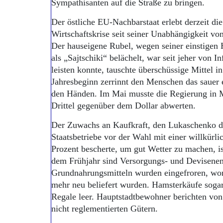
Sympathisanten auf die Straße zu bringen.
Der östliche EU-Nachbarstaat erlebt derzeit di
Wirtschaftskrise seit seiner Unabhängigkeit vo
Der hauseigene Rubel, wegen seiner einstigen
als „Sajtschiki“ belächelt, war seit jeher von In
leisten konnte, tauschte überschüssige Mittel 
Jahresbeginn zerrinnt den Menschen das sauer e
den Händen. Im Mai musste die Regierung in 
Drittel gegenüber dem Dollar abwerten.
Der Zuwachs an Kaufkraft, den Lukaschenko d
Staatsbetriebe vor der Wahl mit einer willkür
Prozent bescherte, um gut Wetter zu machen, is
dem Frühjahr sind Versorgungs- und Devisenen
Grundnahrungsmitteln wurden eingefroren, wor
mehr neu beliefert wurden. Hamsterkäufe sogar
Regale leer. Hauptstadtbewohner berichten von
nicht reglementierten Gütern.