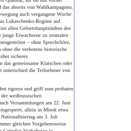
n Qualität, als sie mit vorher
nd das abseits von Wahlkampagnen.
e Bewegung auch vergangene Woche
das Lukaschenko-Regime auf.
ast allen Gebietshauptstädten des
 junge Erwachsene zu zentralen
engeströmt – ohne Sprechchöre,
 ohne die verbotene historische
sher sicheres
ur das gemeinsame Klatschen oder
t unterschied die Teilnehmer von
hnt rigoros und griff zum probaten
 der weißrussischen
 nach Versammlungen am 22. Juni
ngesperrt, allein in Minsk etwa
ationalfeiertag am 3. Juli
immer gleichen Vorgehensweise
on Gründen Verhafteten in