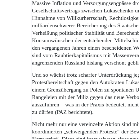
Massive Inflation und Versorgungsengpässe dro
Gesellschaftsvertrags zwischen Lukaschenko u
Hinnahme von Willkürherrschaft, Rechtlosigkei
milliardenschwerer Bereicherung des Staatsche
Verheißung politischer Stabilität und Berechen
Konsumwünschen der entstehenden Mittelschich
den vergangenen Jahren einen bescheidenen Wo
sind vom Raubtierkapitalismus mit Massenvera
angrenzenden Russland bislang verschont gebli
Und so wächst trotz scharfer Unterdrückung jeg
Protestbereitschaft gegen den Autokraten Luk
einem Grenzübergang zu Polen zu spontanen
Rangeleien mit der Miliz gegen das neue Verbot
auszuführen – was in der Praxis bedeutet, nich
zu dürfen (PAZ berichtete).
Nicht mehr nur eine vereinzelte Aktion sind mi
koordinierten „schweigenden Proteste“ der Be