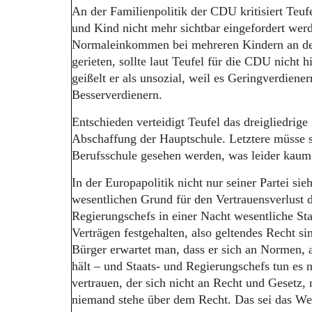
An der Familienpolitik der CDU kritisiert Teuf
und Kind nicht mehr sichtbar eingefordert wer
Normaleinkommen bei mehreren Kindern an d
gerieten, sollte laut Teufel für die CDU nicht 
geißelt er als unsozial, weil es Geringverdien
Besserverdienern.
Entschieden verteidigt Teufel das dreigliedrig
Abschaffung der Hauptschule. Letztere müsse
Berufsschule gesehen werden, was leider kaum
In der Europapolitik nicht nur seiner Partei sie
wesentlichen Grund für den Vertrauensverlust d
Regierungschefs in einer Nacht wesentliche Stab
Verträgen festgehalten, also geltendes Recht s
Bürger erwartet man, dass er sich an Normen, 
hält – und Staats- und Regierungschefs tun es 
vertrauen, der sich nicht an Recht und Gesetz, 
niemand stehe über dem Recht. Das sei das Wes