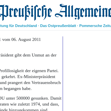
eußische Allgemeine Zeitung
itung für Deutschland · Das Ostpreußenblatt · Pommersche Zeit
Politik
1 vom 06. August 2011
Kultur
Wirtschaft
räsident gibt dem Unmut an der
Panorama
Gesellschaft
Leben
fillosigkeit der eigenen Partei.
Geschichte
gekehrt. Ex-Ministerpräsident
Ostpreußen
 und prangert den Vertrauensbruch
Pommern
Berlin-Brandenburg
n begangen habe.
Schlesien
 CDU unter 500000 gesunken. Damit
Danzig und Westpreußen
aten wie zuletzt 1974, und dass,
Bücher
bände hinzugekommen sind.