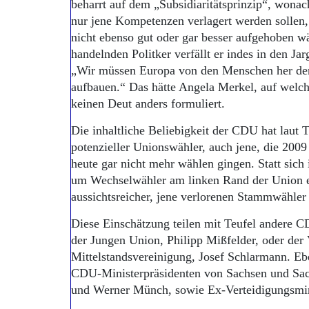
beharrt auf dem „Subsidiaritätsprinzip“, wona
nur jene Kompetenzen verlagert werden sollen, 
nicht ebenso gut oder gar besser aufgehoben wä
handelnden Politker verfällt er indes in den J
„Wir müssen Europa von den Menschen her de
aufbauen.“ Das hätte Angela Merkel, auf welche
keinen Deut anders formuliert.
Die inhaltliche Beliebigkeit der CDU hat laut T
potenzieller Unionswähler, auch jene, die 200
heute gar nicht mehr wählen gingen. Statt sich
um Wechselwähler am linken Rand der Union e
aussichtsreicher, jene verlorenen Stammwähle
Diese Einschätzung teilen mit Teufel andere C
der Jungen Union, Philipp Mißfelder, oder der
Mittelstandsvereinigung, Josef Schlarmann. Eb
CDU-Ministerpräsidenten von Sachsen und Sac
und Werner Münch, sowie Ex-Verteidigungsmin