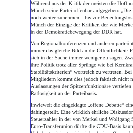
Während aus der Kritik der meisten die Hoffnu
Münch seine Partei offenbar aufgegeben: „Die 
noch weiter zunehmen – bis zur Bedeutungslos
Münch der Einzige der Kritiker, der wie Merkel
in der Demokratiebewegung der DDR hat.
Von Regionalkonferenzen und anderen parteiint
immer das gleiche Bild an die Öffentlichkeit:
sich in der Sache immer weniger zu sagen. Zwar
ihre Politik trotz aller Sprünge wie bei Kernkr
Stabilitätskriterien“ wortreich zu vertreten. B
Mitgliedern kommt dies jedoch faktisch nicht 
Auslassungen der Spitzenfunktionäre vertiefen
Ratlosigkeit an der Parteibasis.
Inwieweit die eingeklagte „offene Debatte“ ein
dahingestellt. Eine wirklich ehrliche Diskussi
Steuerzahler in der von Merkel und Wolfgang S
Euro-Transferunion dürfte die CDU-Basis kaum