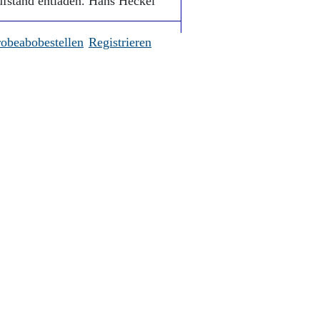
fstand entladen. Hans Heckel
robeabobestellen
Registrieren