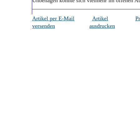
Unbehagen könnte sich vielmehr im offenen Au
Artikel per E-Mail
Artikel
P
versenden
ausdrucken