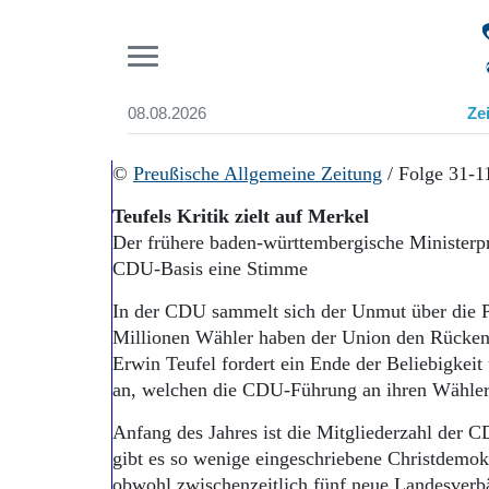
Pr
08.08.2026
Ze
Suchen und finden
Start
©
Preußische Allgemeine Zeitung
/ Folge 31-1
Wer wir sind
Teufels Kritik zielt auf Merkel
Aktuelle Ausgabe
Der frühere baden-württembergische Ministerp
Abonnenten-Login
CDU-Basis eine Stimme
Abonnent werden
Abo Prämien
In der CDU sammelt sich der Unmut über die Pro
Archiv
Millionen Wähler haben der Union den Rücken 
Mediadaten
Erwin Teufel fordert ein Ende der Beliebigkeit
an, welchen die CDU-Führung an ihren Wähler
Anfang des Jahres ist die Mitgliederzahl der
gibt es so wenige eingeschriebene Christdemokr
obwohl zwischenzeitlich fünf neue Landesver