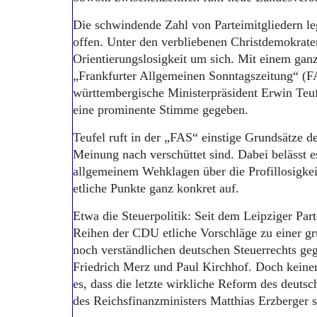
Die schwindende Zahl von Parteimitgliedern leg
offen. Unter den verbliebenen Christdemokraten
Orientierungslosigkeit um sich. Mit einem ganz
„Frankfurter Allgemeinen Sonntagszeitung“ (FA
württembergische Ministerpräsident Erwin Teu
eine prominente Stimme gegeben.
Teufel ruft in der „FAS“ einstige Grundsätze d
Meinung nach verschüttet sind. Dabei belässt es
allgemeinem Wehklagen über die Profillosigkeit 
etliche Punkte ganz konkret auf.
Etwa die Steuerpolitik: Seit dem Leipziger Par
Reihen der CDU etliche Vorschläge zu einer 
noch verständlichen deutschen Steuerrechts ge
Friedrich Merz und Paul Kirchhof. Doch kein
es, dass die letzte wirkliche Reform des deutsc
des Reichsfinanzministers Matthias Erzberger s