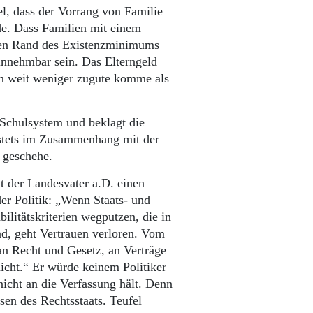
el, dass der Vorrang von Familie
de. Dass Familien mit einem
en Rand des Existenzminimums
hinnehmbar sein. Das Elterngeld
ern weit weniger zugute komme als
e Schulsystem und beklagt die
 stets im Zusammenhang mit der
 geschehe.
ht der Landesvater a.D. einen
er Politik: „Wenn Staats- und
ilitätskriterien wegputzen, die in
ind, geht Vertrauen verloren. Vom
an Recht und Gesetz, an Verträge
nicht.“ Er würde keinem Politiker
nicht an die Verfassung hält. Denn
en des Rechtsstaats. Teufel