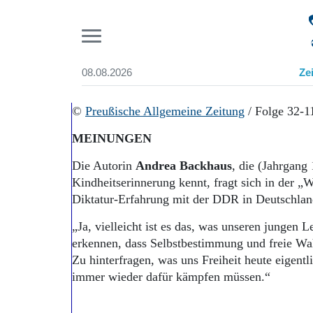
Pr
08.08.2026
Ze
Suchen und finden
Start
©
Preußische Allgemeine Zeitung
/ Folge 32-1
Wer wir sind
MEINUNGEN
Aktuelle Ausgabe
Abonnenten-Login
Die Autorin
Andrea Backhaus
, die (Jahrgang
Abonnent werden
Kindheitserinnerung kennt, fragt sich in der „
Abo Prämien
Diktatur-Erfahrung mit der DDR in Deutschland
Archiv
Mediadaten
„Ja, vielleicht ist es das, was unseren jungen L
erkennen, dass Selbstbestimmung und freie Wahl
Zu hinterfragen, was uns Freiheit heute eigentli
immer wieder dafür kämpfen müssen.“