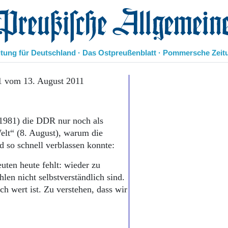
eußische Allgemeine Zeitung
itung für Deutschland · Das Ostpreußenblatt · Pommersche Zeit
Politik
1 vom 13. August 2011
Kultur
Wirtschaft
Panorama
 1981) die DDR nur noch als
Gesellschaft
Welt“ (8. August), warum die
Leben
 so schnell verblassen konnte:
Geschichte
Ostpreußen
euten heute fehlt: wieder zu
Pommern
en nicht selbstverständlich sind.
Berlin-Brandenburg
ch wert ist. Zu verstehen, dass wir
Schlesien
Danzig und Westpreußen
Bücher