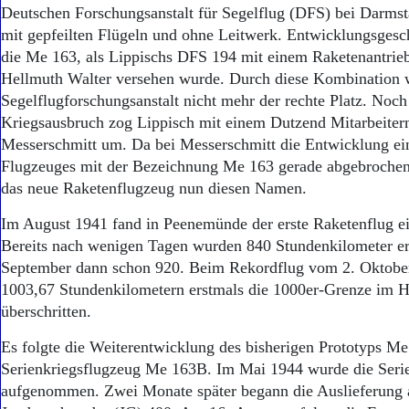
Aktuelle Ausgabe
Deutschen Forschungsanstalt für Segelflug (DFS) bei Darms
Abonnenten-Login
mit gepfeilten Flügeln und ohne Leitwerk. Entwicklungsgesch
Abonnent werden
die Me 163, als Lippischs DFS 194 mit einem Raketenantrie
Abo Prämien
Hellmuth Walter versehen wurde. Durch diese Kombination 
Archiv
Segelflugforschungsanstalt nicht mehr der rechte Platz. Noc
Mediadaten
Kriegsausbruch zog Lippisch mit einem Dutzend Mitarbeiter
Kontakt
Messerschmitt um. Da bei Messerschmitt die Entwicklung ei
Impressum
Flugzeuges mit der Bezeichnung Me 163 gerade abgebrochen 
Datenschutz
das neue Raketenflugzeug nun diesen Namen.
Im August 1941 fand in Peenemünde der erste Raketenflug ei
Bereits nach wenigen Tagen wurden 840 Stundenkilometer er
September dann schon 920. Beim Rekordflug vom 2. Oktobe
1003,67 Stundenkilometern erstmals die 1000er-Grenze im H
überschritten.
Es folgte die Weiterentwicklung des bisherigen Prototyps 
Serienkriegsflugzeug Me 163B. Im Mai 1944 wurde die Serie
aufgenommen. Zwei Monate später begann die Auslieferung 