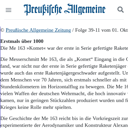
Politik
©
Preußische Allgemeine Zeitung
Suchen und finden
/ Folge 39-11 vom 01. Okt
Kultur
Erstmals über 1000
Wirtschaft
Die Me 163 »Komet« war der erste in Serie gefertigte Raket
Panorama
Gesellschaft
Die Messerschmitt Me 163, die als „Komet“ Eingang in die 
Leben
fand, war nicht nur der erste in Serie gefertigte Raketenjäger 
Geschichte
wurde auch das erste Raketenjägergeschwader aufgestellt. Un
Ostpreußen
dem Menschen vor 70 Jahren, sich erstmals schneller als mit
Pommern
Berlin-Brandenburg
Stundenkilometern im Horizontalflug zu bewegen. Die Me 16
Schlesien
vielen Waffen der deutschen Wehrmacht, die hoch innovativ 
Danzig und Westpreußen
kamen, nur in geringen Stückzahlen produziert wurden und 
Bücher
Krieges keine Rolle mehr spielten.
Start
Die Geschichte der Me 163 reicht bis in die Vorkriegszeit z
Wer wir sind
experimentierte der Aerodynamiker und Konstrukteur Alexan