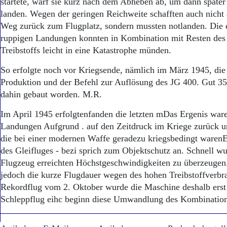
startete, warf sie kurz nach dem Abheben ab, um dann später
landen. Wegen der geringen Reichweite schafften auch nicht 
Weg zurück zum Flugplatz, sondern mussten notlanden. Die d
ruppigen Landungen konnten in Kombination mit Resten des
Treibstoffs leicht in eine Katastrophe münden.
So erfolgte noch vor Kriegsende, nämlich im März 1945, die 
Produktion und der Befehl zur Auflösung des JG 400. Gut 3
dahin gebaut worden. M.R.
Im April 1945 erfolgtenfanden die letzten mDas Ergenis ware
Landungen Aufgrund . auf den Zeitdruck im Kriege zurück u
die bei einer modernen Waffe geradezu kriegsbedingt waren
des Gleifluges - bezi sprich zum Objektschutz an. Schnell w
Flugzeug erreichten Höchstgeschwindigkeiten zu überzeugen
jedoch die kurze Flugdauer wegen des hohen Treibstoffverbr
Rekordflug vom 2. Oktober wurde die Maschine deshalb erst
Schleppflug eihc beginn diese Umwandlung des Kombinatio