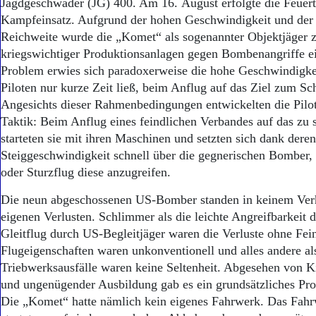
Jagdgeschwader (JG) 400. Am 16. August erfolgte die Feuert
Kampfeinsatz. Aufgrund der hohen Geschwindigkeit und der 
Reichweite wurde die „Komet“ als sogenannter Objektjäger z
kriegswichtiger Produktionsanlagen gegen Bombenangriffe ei
Problem erwies sich paradoxerweise die hohe Geschwindigkei
Piloten nur kurze Zeit ließ, beim Anflug auf das Ziel zum 
Angesichts dieser Rahmenbedingungen entwickelten die Pilot
Taktik: Beim Anflug eines feindlichen Verbandes auf das zu
starteten sie mit ihren Maschinen und setzten sich dank dere
Steiggeschwindigkeit schnell über die gegnerischen Bomber,
oder Sturzflug diese anzugreifen.
Die neun abgeschossenen US-Bomber standen in keinem Verh
eigenen Verlusten. Schlimmer als die leichte Angreifbarkeit
Gleitflug durch US-Begleitjäger waren die Verluste ohne Fe
Flugeigenschaften waren unkonventionell und alles andere al
Triebwerksausfälle waren keine Seltenheit. Abgesehen von K
und ungenügender Ausbildung gab es ein grundsätzliches Pr
Die „Komet“ hatte nämlich kein eigenes Fahrwerk. Das Fahr