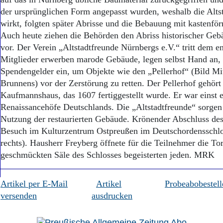
Aktuelle Ausgabe
der ursprünglichen Form angepasst wurden, weshalb die Alts
Abonnenten-Login
Abonnent werden
wirkt, folgten später Abrisse und die Bebauung mit kastenfö
Abo Prämien
Auch heute ziehen die Behörden den Abriss historischer Geb
Archiv
vor. Der Verein „Altstadtfreunde Nürnbergs e.V.“ tritt dem e
Mediadaten
Mitglieder erwerben marode Gebäude, legen selbst Hand an,
Spendengelder ein, um Objekte wie den „Pellerhof“ (Bild Mit
Kontakt
Brunnens) vor der Zerstörung zu retten. Der Pellerhof gehört
Impressum
Kaufmannshaus, das 1607 fertiggestellt wurde. Er war einst e
Datenschutz
Renaissancehöfe Deutschlands. Die „Altstadtfreunde“ sorgen 
Nutzung der restaurierten Gebäude. Krönender Abschluss de
Besuch im Kulturzentrum Ostpreußen im Deutschordensschlos
rechts). Hausherr Freyberg öffnete für die Teilnehmer die Tor
geschmückten Säle des Schlosses begeisterten jeden. MRK
Artikel per E-Mail
Artikel
Probeabobestell
versenden
ausdrucken