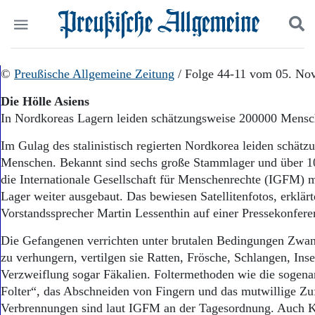
Politik
©
Preußische Allgemeine Zeitung
Suchen und finden
/ Folge 44-11 vom 05. No
Kultur
Die Hölle Asiens
Wirtschaft
In Nordkoreas Lagern leiden schätzungsweise 200000 Mens
Panorama
Gesellschaft
Im Gulag des stalinistisch regierten Nordkorea leiden schät
Leben
Menschen. Bekannt sind sechs große Stammlager und über 1
Geschichte
die Internationale Gesellschaft für Menschenrechte (IGFM) mi
Ostpreußen
Lager weiter ausgebaut. Das bewiesen Satellitenfotos, erklä
Pommern
Berlin-Brandenburg
Vorstandssprecher Martin Lessenthin auf einer Pressekonferen
Schlesien
Die Gefangenen verrichten unter brutalen Bedingungen Zwan
Danzig und Westpreußen
zu verhungern, vertilgen sie Ratten, Frösche, Schlangen, Inse
Bücher
Verzweiflung sogar Fäkalien. Foltermethoden wie die sogen
Start
Folter“, das Abschneiden von Fingern und das mutwillige Z
Wer wir sind
Verbrennungen sind laut IGFM an der Tagesordnung. Auch K