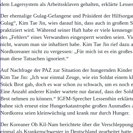
Aktuelle Ausgabe
dem Lagersystem als Arbeitssklaven gehalten, erklärte Lessen
Abonnenten-Login
Abonnent werden
Der ehemalige Gulag-Gefangene und Präsident der Hilfsorga
Abo Prämien
Gulag“, Kim Tae Jin, wies darauf hin, dass auch in großem S
Archiv
praktiziert wird. Während seiner Haft habe er viele kennenge
Mediadaten
des „Fehlers“ eines Verwandten eingesperrt worden seien. Vie
nicht, warum man sie inhaftiert habe. Kim Tae Jin rief dazu a
Kontakt
Impressum
Nordkoreaner nicht zu vergessen: „Für mich ist es ein große
Datenschutz
man diese Tatsachen ignoriert.“
Auf Nachfrage der PAZ zur Situation der hungernden Kinder 
Kim Tae Jin: „Ich war einmal Zeuge, wie ein Soldat einem 
Stück Brot gab, doch es war schon zu schwach, um es noch 
Eine Anzahl anderer Kinder wartete nur darauf, dass der Sol
Brot nehmen zu können.“ IGFM-Sprecher Lessenthin erklärte
bahne sich erneut eine Hungerkatastrophe großen Ausmaßes a
Nordkorea seien kleinwüchsig und krank nur durch Hunger.
Der Koreaner Oh Kil-Nam berichtete über die Verschleppung 
einmal als Krankenschwester in Deutschland gearbeitet hatte