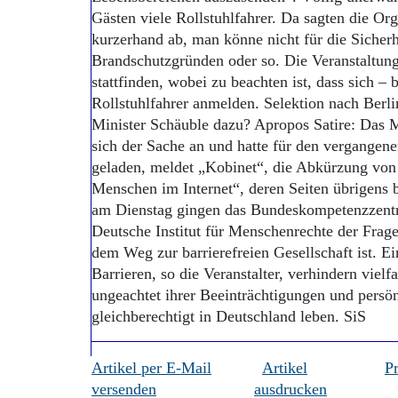
Gästen viele Rollstuhlfahrer. Da sagten die Org
kurzerhand ab, man könne nicht für die Sicherh
Brandschutzgründen oder so. Die Veranstaltun
stattfinden, wobei zu beachten ist, dass sich – bi
Rollstuhlfahrer anmelden. Selektion nach Berli
Minister Schäuble dazu? Apropos Satire: Da
sich der Sache an und hatte für den vergangen
geladen, meldet „Kobinet“, die Abkürzung von
Menschen im Internet“, deren Seiten übrigens ba
am Dienstag gingen das Bundeskompetenzzentru
Deutsche Institut für Menschenrechte der Frag
dem Weg zur barrierefreien Gesellschaft ist. E
Barrieren, so die Veranstalter, verhindern vie
ungeachtet ihrer Beeinträchtigungen und persö
gleichberechtigt in Deutschland leben. SiS
Artikel per E-Mail
Artikel
P
versenden
ausdrucken