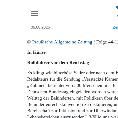
Pr
06.08.2026
Ze
Suchen und finden
Start
©
Preußische Allgemeine Zeitung
/ Folge 44-
Wer wir sind
In Kürze
Aktuelle Ausgabe
Abonnenten-Login
Rollifahrer vor dem Reichstag
Abonnent werden
Abo Prämien
Es klingt wie bitterböse Satire oder nach dem 
Archiv
Redakteurs für die Sendung „Versteckte Kamer
Mediadaten
„Kobinet“ berichtet von 300 Menschen mit Be
Deutschen Bundestag eingeladen worden waren
Welttag der Behinderten, mit Politikern über 
Behindertenrechtskonvention zu diskutieren, u
Bereitschaft zur Inklusion und zur Überwindung
Lebensbereichen auszusenden“. Völlig unerwar