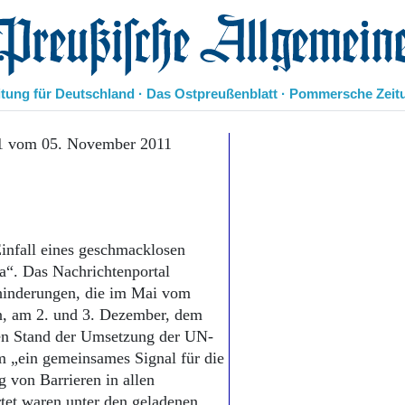
eußische Allgemeine Zeitung
itung für Deutschland · Das Ostpreußenblatt · Pommersche Zeit
Politik
11 vom 05. November 2011
Kultur
Wirtschaft
Panorama
Gesellschaft
Leben
Einfall eines geschmacklosen
Geschichte
a“. Das Nachrichtenportal
Ostpreußen
hinderungen, die im Mai vom
Pommern
, am 2. und 3. Dezember, dem
Berlin-Brandenburg
den Stand der Umsetzung der UN-
Schlesien
m „ein gemeinsames Signal für die
Danzig und Westpreußen
 von Barrieren in allen
Bücher
tet waren unter den geladenen