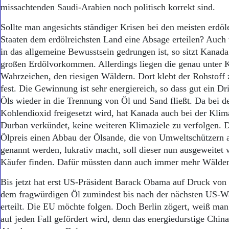
Aktuelle Ausgabe
missachtenden Saudi-Arabien noch politisch korrekt sind.
Abonnenten-Login
Abonnent werden
Sollte man angesichts ständiger Krisen bei den meisten erdöl
Abo Prämien
Staaten dem erdölreichsten Land eine Absage erteilen? Auch 
Archiv
in das allgemeine Bewusstsein gedrungen ist, so sitzt Kanada
Mediadaten
großen Erdölvorkommen. Allerdings liegen die genau unter 
Wahrzeichen, den riesigen Wäldern. Dort klebt der Rohstoff 
Kontakt
Impressum
fest. Die Gewinnung ist sehr energiereich, so dass gut ein D
Datenschutz
Öls wieder in die Trennung von Öl und Sand fließt. Da bei 
Kohlendioxid freigesetzt wird, hat Kanada auch bei der Klim
Durban verkündet, keine weiteren Klimaziele zu verfolgen. D
Ölpreis einen Abbau der Ölsande, die von Umweltschützern 
genannt werden, lukrativ macht, soll dieser nun ausgeweitet 
Käufer finden. Dafür müssten dann auch immer mehr Wälder
Bis jetzt hat erst US-Präsident Barack Obama auf Druck vo
dem fragwürdigen Öl zumindest bis nach der nächsten US-W
erteilt. Die EU möchte folgen. Doch Berlin zögert, weiß man
auf jeden Fall gefördert wird, denn das energiedurstige China