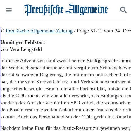
Politik
©
Preußische Allgemeine Zeitung
Suchen und finden
/ Folge 51-11 vom 24. De
Kultur
Unnötiger Fehlstart
Wirtschaft
von Vera Lengsfeld
Panorama
Gesellschaft
In dieser Adventszeit sind zwei Themen Stadtgespräch: einm
Leben
der Weihnachtsmarktbesucher mit vergiftetem Schnaps bewirt
Geschichte
der rot-schwarzen Regierung, die mit einem politischen Gift
Ostpreußen
hat, der ihr vom Kurzzeit-Justiz- und Verbraucherschutzsena
Pommern
Berlin-Brandenburg
eingeschenkt wurde. Braun, ein alter Parteisoldat, nutzte die
Schlesien
als die CDU nicht, wie von allen erwartet, das Bildungsress
Danzig und Westpreußen
sondern das Amt der verblüfften SPD zufiel, die so unvorberei
Bücher
den Posten erst im zweiten Anlauf mit einer Frau aus der dri
konnte. Auch das Personaltableau der CDU geriet ins Rutsch
Start
Wer wir sind
Nachdem keine Frau für das Justiz-Ressort zu gewinnen wa