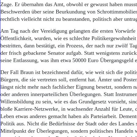
Aktuelle Ausgabe
Zuge. Er übernahm das Amt, obwohl er gewusst haben musste
Abonnenten-Login
Beschwerden über seine Beurkundung von Schrottimmobilien
Abonnent werden
rechtlich vielleicht nicht zu beanstanden, politisch aber untra
Abo Prämien
Archiv
Am Tag nach der Vereidigung gelangten die ersten Vorwürfe 
Mediadaten
Öffentlichkeit, wurden, wie es schlechte Politikergewohnheit 
bestritten, dann bestätigt, ein Prozess, der nach nur zwölf Ta
Kontakt
Impressum
der frisch gebackene Senator aufgab. Statt wenigstens zurück
Datenschutz
seine Entlassung, was ihm etwa 50000 Euro Übergangsgeld e
Der Fall Braun ist bezeichnend dafür, wie weit sich die polit
Bürgern, die sie vertreten soll, entfernt hat. Ämter und Post
längst nicht mehr nach fachlicher Eignung besetzt, sondern n
oder anderen innerparteilichen Überlegungen. Statt Instrumen
Willensbildung zu sein, wie es das Grundgesetz vorsieht, sin
bloße Karriere-Netzwerke, in wachsender Anzahl für Leute, d
Leben etwas anderes gemacht haben als Parteiarbeit. Dement
Politik aus. Nicht die Bedürfnisse der Stadt oder des Landes
Mittelpunkt der Überlegungen, sondern politisches Handeln 