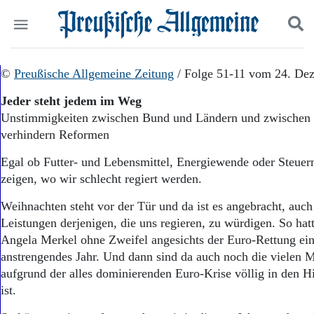
Politik
©
Preußische Allgemeine Zeitung
Suchen und finden
/ Folge 51-11 vom 24. De
Kultur
Jeder steht jedem im Weg
Wirtschaft
Unstimmigkeiten zwischen Bund und Ländern und zwischen B
Panorama
verhindern Reformen
Gesellschaft
Leben
Egal ob Futter- und Lebensmittel, Energiewende oder Steuern
Geschichte
zeigen, wo wir schlecht regiert werden.
Ostpreußen
Pommern
Weihnachten steht vor der Tür und da ist es angebracht, auch
Berlin-Brandenburg
Leistungen derjenigen, die uns regieren, zu würdigen. So ha
Schlesien
Angela Merkel ohne Zweifel angesichts der Euro-Rettung ei
Danzig und Westpreußen
anstrengendes Jahr. Und dann sind da auch noch die vielen Mi
Bücher
aufgrund der alles dominierenden Euro-Krise völlig in den H
Start
ist.
Wer wir sind