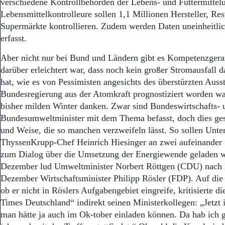
verschiedene Kontrollbehörden der Lebens- und Futtermitte
Lebensmittelkontrolleure sollen 1,1 Millionen Hersteller, Re
Supermärkte kontrollieren. Zudem werden Daten uneinheitlich
erfasst.
Aber nicht nur bei Bund und Ländern gibt es Kompetenzgera
darüber erleichtert war, dass noch kein großer Stromausfall d
hat, wie es von Pessimisten angesichts des überstürzten Ausst
Bundesregierung aus der Atomkraft prognostiziert worden war
bisher milden Winter danken. Zwar sind Bundeswirtschafts- 
Bundesumweltminister mit dem Thema befasst, doch dies gesc
und Weise, die so manchen verzweifeln lässt. So sollen Unt
ThyssenKrupp-Chef Heinrich Hiesinger an zwei aufeinander
zum Dialog über die Umsetzung der Energiewende geladen w
Dezember lud Umweltminister Norbert Röttgen (CDU) nach 
Dezember Wirtschaftsminister Philipp Rösler (FDP). Auf die
ob er nicht in Röslers Aufgabengebiet eingreife, kritisierte di
Times Deutschland“ indirekt seinen Ministerkollegen: „Jetzt
man hätte ja auch im Ok-tober einladen können. Da hab ich g