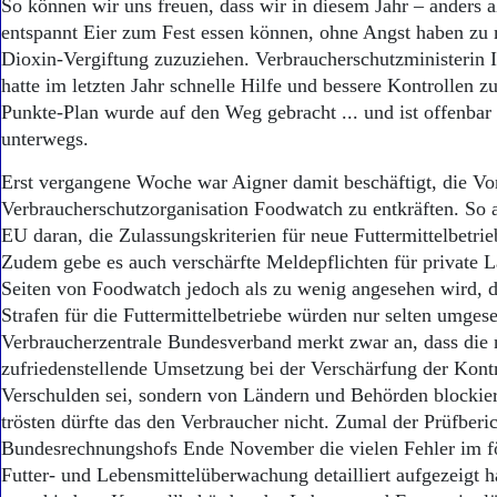
Aktuelle Ausgabe
So können wir uns freuen, dass wir in diesem Jahr – anders 
Abonnenten-Login
entspannt Eier zum Fest essen können, ohne Angst haben zu 
Abonnent werden
Dioxin-Vergiftung zuzuziehen. Verbraucherschutzministerin 
Abo Prämien
hatte im letzten Jahr schnelle Hilfe und bessere Kontrollen z
Archiv
Punkte-Plan wurde auf den Weg gebracht ... und ist offenba
Mediadaten
unterwegs.
Kontakt
Erst vergangene Woche war Aigner damit beschäftigt, die Vo
Impressum
Verbraucherschutzorganisation Foodwatch zu entkräften. So ar
Datenschutz
EU daran, die Zulassungskriterien für neue Futtermittelbetrie
Zudem gebe es auch verschärfte Meldepflichten für private 
Seiten von Foodwatch jedoch als zu wenig angesehen wird, 
Strafen für die Futtermittelbetriebe würden nur selten umgese
Verbraucherzentrale Bundesverband merkt zwar an, dass die 
zufriedenstellende Umsetzung bei der Verschärfung der Kontr
Verschulden sei, sondern von Ländern und Behörden blockie
trösten dürfte das den Verbraucher nicht. Zumal der Prüfberi
Bundesrechnungshofs Ende November die vielen Fehler im f
Futter- und Lebensmittelüberwachung detailliert aufgezeigt h