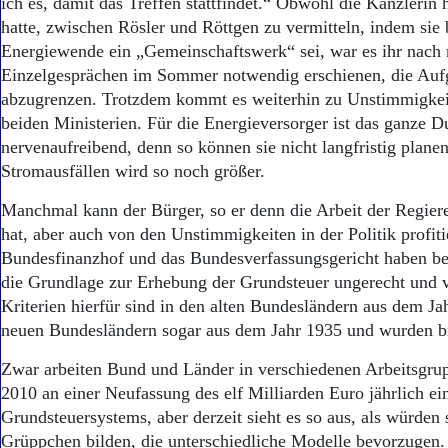
ich es, damit das Treffen stattfindet.“ Obwohl die Kanzlerin 
hatte, zwischen Rösler und Röttgen zu vermitteln, indem sie b
Energiewende ein „Gemeinschaftswerk“ sei, war es ihr nach
Einzelgesprächen im Sommer notwendig erschienen, die Aufg
abzugrenzen. Trotzdem kommt es weiterhin zu Unstimmigkei
beiden Ministerien. Für die Energieversorger ist das ganze 
nervenaufreibend, denn so können sie nicht langfristig plane
Stromausfällen wird so noch größer.
Manchmal kann der Bürger, so er denn die Arbeit der Regiere
hat, aber auch von den Unstimmigkeiten in der Politik profiti
Bundesfinanzhof und das Bundesverfassungsgericht haben ber
die Grundlage zur Erhebung der Grundsteuer ungerecht und ve
Kriterien hierfür sind in den alten Bundesländern aus dem Ja
neuen Bundesländern sogar aus dem Jahr 1935 und wurden bish
Zwar arbeiten Bund und Länder in verschiedenen Arbeitsgru
2010 an einer Neufassung des elf Milliarden Euro jährlich e
Grundsteuersystems, aber derzeit sieht es so aus, als würden
Grüppchen bilden, die unterschiedliche Modelle bevorzugen. 