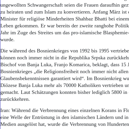
ungewollten Schwangerschaft seien die Frauen daraufhin g
zu heiraten und zum Islam zu konvertieren. Anfang März ist 
Minister für religiöse Minderheiten Shahbaz Bhatti bei ein
Leben gekommen. Er war bereits der zweite ranghohe Politike
Jahr im Zuge des Streites um das pro-islamische Blasphemie-
wurde.
Die während des Bosnienkrieges von 1992 bis 1995 vertrieb
können noch immer nicht in die Republika Srpska zurückkehr
Bischof von Banja Luka, Franjo Komarica, beklagt, dass 15 
Bosnienkrieges „die Religionsfreiheit noch immer nicht allen
Glaubensbekenntnissen ga­rantiert wird“. Im Bosnienkrieg wur
Diözese Banja Luka mehr als 70000 Katholiken vertrieben un
gemacht. Laut Schätzungen konnten bisher lediglich 5800 in
zurückkehren.
Iran: Während die Verbrennung eines einzelnen Korans in Fl
eine Welle der Entrüstung in den islamischen Ländern und in
Medien ausgelöst hat, wurde die Verbrennung von Hunderten