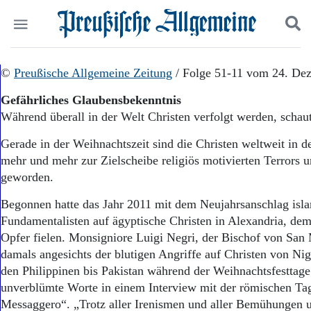
Politik
©
Preußische Allgemeine Zeitung
Suchen und finden
/ Folge 51-11 vom 24. De
Kultur
Gefährliches Glaubensbekenntnis
Wirtschaft
Während überall in der Welt Christen verfolgt werden, scha
Panorama
Gesellschaft
Gerade in der Weihnachtszeit sind die Christen weltweit in de
Leben
mehr und mehr zur Zielscheibe religiös motivierten Terrors 
Geschichte
geworden.
Ostpreußen
Pommern
Begonnen hatte das Jahr 2011 mit dem Neujahrsanschlag isla
Berlin-Brandenburg
Fundamentalisten auf ägyptische Christen in Alexandria, d
Schlesien
Opfer fielen. Monsigniore Luigi Negri, der Bischof von San 
Danzig und Westpreußen
damals angesichts der blutigen Angriffe auf Christen von Nig
Bücher
den Philippinen bis Pakistan während der Weihnachtsfesttage
Start
unverblümte Worte in einem Interview mit der römischen Tag
Wer wir sind
Messaggero“. „Trotz aller Irenismen und aller Bemühungen