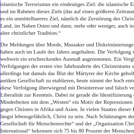
Aktuelle Ausgabe
islamische Terrorismus ein eindeutiges Ziel: die islamische 
Abonnenten-Login
und im Rahmen dieses Ziels (das auf einen größeren Zeit­raum
Abonnent werden
es ein unmittelbareres Ziel, nämlich die Zerstörung des Chri
Abo Prämien
Land, im Nahen Osten und dann, mehr oder weniger, auch in
Archiv
alter christlicher Tradition.“
Mediadaten
Die Meldungen über Morde, Massaker und Diskriminierunge
Kontakt
Impressum
haben auch im Laufe des Jahres angehalten. Die Verfolgung 
Datenschutz
weltweit ein erschreckendes Ausmaß angenommen. Ein Vergl
Verfolgungen der ersten vier Jahrhunderte des Christentums s
allerdings hat damals das Blut der Märtyrer der Kirche geholf
antiken Gesellschaft zu etablieren, heute nimmt der hoch en
diese Verfolgung überwiegend mit Desinteresse und falsch v
Liberalität zur Kenntnis. Dabei ist gerade die Identifizierung 
Minderheiten mit dem „Westen“ ein Motiv der Repressionen 
gegen Christen in Afrika und Asien. In vielen Staaten dieser 
längst lebensgefährlich, Christ zu sein. Nach Schätzungen de
Gesellschaft für Menschenrechte“ und der „Organisation Chri
International“ bekennen sich 75 bis 80 Prozent der Menschen