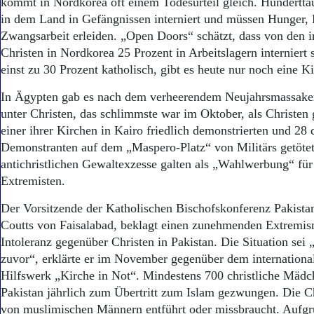
kommt in Nordkorea oft einem Todesurteil gleich. Hundertta
in dem Land in Gefängnissen interniert und müssen Hunger, 
Zwangsarbeit erleiden. „Open Doors“ schätzt, dass von den 
Christen in Nordkorea 25 Prozent in Arbeitslagern interniert 
einst zu 30 Prozent katholisch, gibt es heute nur noch eine Ki
In Ägypten gab es nach dem verheerendem Neujahrsmassake
unter Christen, das schlimmste war im Ok­tober, als Christen
einer ihrer Kirchen in Kairo friedlich demonstrierten und 28 c
Demonstranten auf dem „Maspero-Platz“ von Militärs getöte
antichristlichen Gewaltexzesse galten als „Wahlwerbung“ fü
Extremisten.
Der Vorsitzende der Katholischen Bischofskonferenz Pakista
Coutts von Faisalabad, beklagt einen zunehmenden Extremi
Intoleranz gegenüber Christen in Pakistan. Die Situation sei
zuvor“, erklärte er im November gegenüber dem internationa
Hilfswerk „Kirche in Not“. Mindestens 700 christliche Mädc
Pakistan jährlich zum Übertritt zum Islam gezwungen. Die C
von muslimischen Männern entführt oder missbraucht. Aufgr