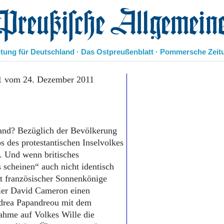
eußische Allgemeine Zeitung
itung für Deutschland · Das Ostpreußenblatt · Pommersche Zeit
Politik
11 vom 24. Dezember 2011
Kultur
Wirtschaft
Panorama
Gesellschaft
land? Bezüglich der Bevölkerung
Leben
os des protestantischen Inselvolkes
Geschichte
n. Und wenn britisches
Ostpreußen
 scheinen“ auch nicht identisch
Pommern
Berlin-Brandenburg
ht französischer Sonnenkönige
Schlesien
mier David Cameron einen
Danzig und Westpreußen
ndrea Papandreou mit dem
Bücher
ahme auf Volkes Wille die