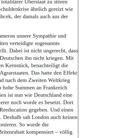
otalitärer Überstaat zu stören
Schuldenkrise ähnlich gereizt wie
ubcek, der damals auch aus der
Cameron unsere Sympathie und
iten verteidigte sogenannte
llt. Dabei ist nicht ungerecht, dass
Deutschen ihn nicht kriegen. Mit
en Kernstück, benachteiligt die
rarstaaten. Das hatte den Effekt
nd nach dem Zweiten Weltkrieg
en hohe Summen an Frankreich
ien ist nun wie Deutschland eine
ierer noch wurde es besetzt. Dort
 Reeducation gegeben. Und einen
ht. Deshalb sah London auch keinen
onieren. So wurde die
Britenrabatt kompensiert – völlig