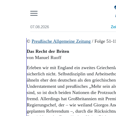
Pr
07.08.2026
Ze
Suchen und finden
Start
©
Preußische Allgemeine Zeitung
/ Folge 51-
Wer wir sind
Das Recht der Briten
Aktuelle Ausgabe
von Manuel Ruoff
Abonnenten-Login
Abonnent werden
Erleben wir mit England ein zweites Griechen
Abo Prämien
sicherlich nicht. Selbstdisziplin und Arbeitseth
Archiv
ähneln eher den deutschen als den griechische
Mediadaten
Understatement und preußisches „Mehr sein als
sind, so ist doch beiden Nationen die Protzsuc
fremd. Allerdings hat Großbritannien mit Pre
Regierungschef, der – wie weiland Giorgos A
geplanten Referendum –, durch die Rück­sichtn