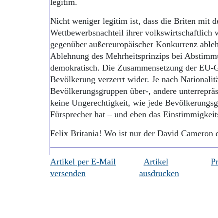
legitim.
Nicht weniger legitim ist, dass die Briten mit 
Wettbewerbsnachteil ihrer volkswirtschaftlich
gegenüber außereuropäischer Konkurrenz ableh
Ablehnung des Mehrheitsprinzips bei Abstimmu
demokratisch. Die Zusammensetzung der EU-Gr
Bevölkerung verzerrt wider. Je nach Nationalitä
Bevölkerungsgruppen über-, andere unterrepräse
keine Ungerechtigkeit, wie jede Bevölkerungs
Fürsprecher hat – und eben das Einstimmigkeits
Felix Britania! Wo ist nur der David Cameron 
Artikel per E-Mail
Artikel
P
versenden
ausdrucken