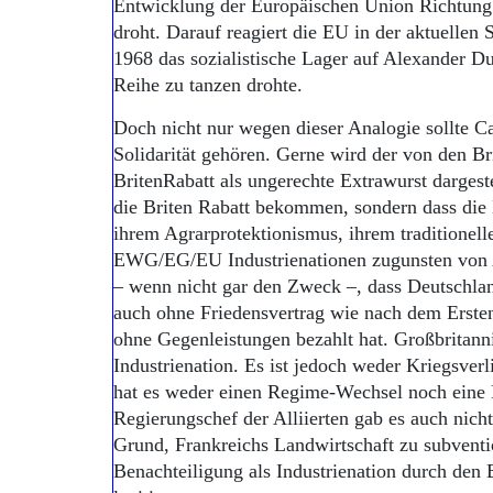
Entwicklung der Europäischen Union Richtung t
droht. Darauf reagiert die EU in der aktuellen 
1968 das sozialistische Lager auf Alexander D
Reihe zu tanzen drohte.
Doch nicht nur wegen dieser Analogie sollte 
Solidarität gehören. Gerne wird der von den Br
BritenRabatt als ungerechte Extrawurst dargeste
die Briten Rabatt bekommen, sondern dass die 
ihrem Agrarprotektionismus, ihrem traditionell
EWG/EG/EU Industrienationen zugunsten von Ag
– wenn nicht gar den Zweck –, dass Deutschla
auch ohne Friedensvertrag wie nach dem Erst
ohne Gegenleistungen bezahlt hat. Großbritann
Industrienation. Es ist jedoch weder Kriegsverl
hat es weder einen Regime-Wechsel noch eine
Regierungschef der Alliierten gab es auch nic
Grund, Frankreichs Landwirtschaft zu subventi
Benachteiligung als Industrienation durch den 