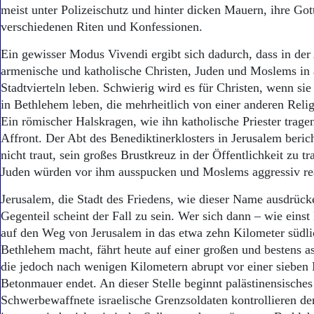
Aktuelle Ausgabe
meist unter Polizeischutz und hinter dicken Mauern, ihre Got
Abonnenten-Login
verschiedenen Riten und Konfessionen.
Abonnent werden
Abo Prämien
Ein gewisser Modus Vivendi ergibt sich dadurch, dass in der 
Archiv
armenische und katholische Christen, Juden und Moslems in
Mediadaten
Stadtvierteln leben. Schwierig wird es für Christen, wenn si
in Bethlehem leben, die mehrheitlich von einer anderen Reli
Kontakt
Impressum
Ein römischer Halskragen, wie ihn katholische Priester tragen
Datenschutz
Affront. Der Abt des Benedikti­nerklosters in Jerusalem berich
nicht traut, sein großes Brustkreuz in der Öffentlichkeit zu t
Juden würden vor ihm ausspucken und Moslems aggressiv re
Jerusalem, die Stadt des Friedens, wie dieser Name ausdrück
Gegenteil scheint der Fall zu sein. Wer sich dann – wie einst
auf den Weg von Jerusalem in das etwa zehn Kilometer südli
Bethlehem macht, fährt heute auf einer großen und bestens as
die jedoch nach wenigen Kilometern abrupt vor einer sieben
Betonmauer endet. An dieser Stelle beginnt palästinensische
Schwerbewaffnete israelische Grenzsoldaten kontrollieren de