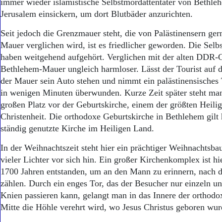
immer wieder islamistische Selbstmordattentäter von Bethle
Jerusalem einsickern, um dort Blutbäder anzurichten.
Seit jedoch die Grenzmauer steht, die von Palästinensern ger
Mauer verglichen wird, ist es friedlicher geworden. Die Selb
haben weitgehend aufgehört. Verglichen mit der alten DDR-G
Bethlehem-Mauer ungleich harmloser. Lässt der Tourist auf 
der Mauer sein Auto stehen und nimmt ein palästinensisches T
in wenigen Minuten überwunden. Kurze Zeit später steht ma
großen Platz vor der Geburtskirche, einem der größten Heili
Christenheit. Die orthodoxe Geburtskirche in Bethlehem gilt h
ständig genutzte Kirche im Heiligen Land.
In der Weihnachtszeit steht hier ein prächtiger Weihnachtsba
vieler Lichter vor sich hin. Ein großer Kirchenkomplex ist hie
1700 Jahren entstanden, um an den Mann zu erinnern, nach 
zählen. Durch ein enges Tor, das der Besucher nur einzeln u
Knien passieren kann, gelangt man in das Innere der orthodo
Mitte die Höhle verehrt wird, wo Jesus Christus geboren wur