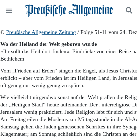
Politik
©
Preußische Allgemeine Zeitung
Suchen und finden
/ Folge 51-11 vom 24. De
Kultur
Wo der Heiland der Welt geboren wurde
Wirtschaft
»Ihr sollt das Heil dort finden«: Eindrücke von einer Reise 
Panorama
Bethlehem
Gesellschaft
Leben
Vom „Frieden auf Erden“ singen die Engel, als Jesus Christu
Geschichte
erblickt – aber vom Frieden ist im Heiligen Land, in Jerusa
Ostpreußen
oft genug nur wenig genug zu spüren.
Pommern
Berlin-Brandenburg
Wie vielleicht nirgendwo sonst auf der Welt prallen die Relig
Schlesien
der „Heiligen Stadt“ heute aufeinander. Der „interreligiöse D
Danzig und Westpreußen
Jerusalem wenig praktiziert. Jede Religion lebt für sich und 
Bücher
Am Freitag eilen die Moslems zur Mittagsstunde in die Al-
Start
Samstag gehen die Juden gemessenen Schrittes in ihre Synag
Wer wir sind
Klagemauer; am Sonntag schließlich sind die Christen an der 