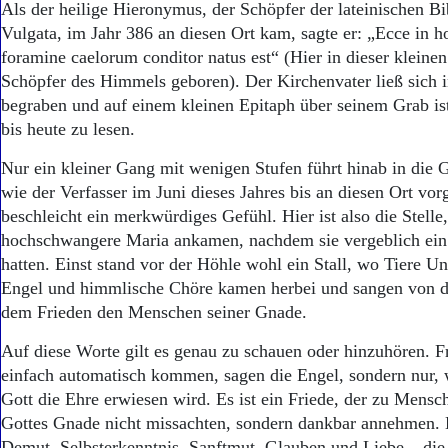
Als der heilige Hieronymus, der Schöpfer der lateinischen Bi
Vulgata, im Jahr 386 an diesen Ort kam, sagte er: „Ecce in h
foramine caelorum conditor natus est“ (Hier in dieser kleine
Schöpfer des Himmels geboren). Der Kirchenvater ließ sich i
begraben und auf einem kleinen Epitaph über seinem Grab is
bis heute zu lesen.
Nur ein kleiner Gang mit wenigen Stufen führt hinab in die 
wie der Verfasser im Juni dieses Jahres bis an diesen Ort vor
beschleicht ein merkwürdiges Gefühl. Hier ist also die Stell
hochschwangere Maria ankamen, nachdem sie vergeblich ein 
hatten. Einst stand vor der Höhle wohl ein Stall, wo Tiere Un
Engel und himmlische Chöre kamen herbei und sangen von d
dem Frieden den Menschen seiner Gnade.
Auf diese Worte gilt es genau zu schauen oder hinzuhören. F
einfach automatisch kommen, sagen die Engel, sondern nur, 
Gott die Ehre erwiesen wird. Es ist ein Friede, der zu Mens
Gottes Gnade nicht missachten, sondern dankbar annehmen. 
Demut, Selbsterkenntnis, Sanftmut, Glauben und Liebe – di