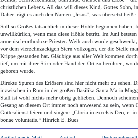
christlichen Lebens. All das will dieses Kind, Gottes Sohn, i
Daher trägt es auch den Namen „Jesus“, was übersetzt heißt: 
Soll so Großes tatsächlich in dieser Höhle begonnen haben, f
unwillkürlich, wenn man diese Höhle betritt. Im Juni beteten
armenisch-orthodoxe Priester. Weihrauch wurde geschwenkt,
vor dem vierzehnzackigen Stern vollzogen, der die Stelle mar
Krippe gestanden hat. Gläubige aus aller Welt kommen dorth
tief, um mit ihrer Stirn oder Hand den Ort zu berühren, wo d
geboren wurde.
Direkte Spuren des Erlösers sind hier nicht mehr zu sehen. D
inzwischen in Rom in der großen Basilika Santa Maria Magg
Stall ist wohl nichts mehr übrig geblieben. Dennoch scheine
Gesang an diesem Ort immer noch anwesend zu sein, wenn Ch
Gottesdienst feiern und singen: „Gloria in excelsis Deo, et i
bonae voluntatis.“ Hinrich E. Bues
Artikel per E-Mail
Artikel
Probeabobestell