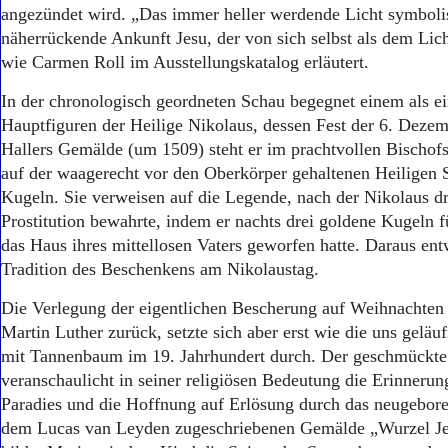
Aktuelle Ausgabe
angezündet wird. „Das immer heller werdende Licht symbolis
Abonnenten-Login
näherrückende Ankunft Jesu, der von sich selbst als dem Lich
Abonnent werden
wie Carmen Roll im Ausstellungskatalog erläutert.
Abo Prämien
Archiv
In der chronologisch geordneten Schau begegnet einem als ei
Mediadaten
Hauptfiguren der Heilige Nikolaus, dessen Fest der 6. Dezem
Hallers Gemälde (um 1509) steht er im prachtvollen Bischofs
Kontakt
Impressum
auf der waagerecht vor den Oberkörper gehaltenen Heiligen S
Datenschutz
Kugeln. Sie verweisen auf die Legende, nach der Nikolaus d
Prostitution bewahrte, indem er nachts drei goldene Kugeln f
das Haus ihres mittellosen Vaters geworfen hatte. Daraus entw
Tradition des Beschenkens am Nikolaustag.
Die Verlegung der eigentlichen Bescherung auf Weihnachten 
Martin Luther zurück, setzte sich aber erst wie die uns geläu
mit Tannenbaum im 19. Jahrhundert durch. Der geschmückt
veranschaulicht in seiner religiösen Bedeutung die Erinnerun
Paradies und die Hoffnung auf Erlösung durch das neugebore
dem Lucas van Leyden zugeschriebenen Gemälde „Wurzel Je