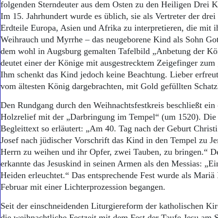
folgenden Sterndeuter aus dem Osten zu den Heiligen Drei 
Im 15. Jahrhundert wurde es üblich, sie als Vertreter der dre
Erdteile Europa, Asien und Afrika zu interpretieren, die mit
Weihrauch und Myrrhe – das neugeborene Kind als Sohn Got
dem wohl in Augsburg gemalten Tafelbild „Anbetung der Kö
deutet einer der Könige mit ausgestrecktem Zeigefinger zu
Ihm schenkt das Kind jedoch keine Beachtung. Lieber erfreu
vom ältesten König dargebrachten, mit Gold gefüllten Schatz
Den Rundgang durch den Weihnachtsfestkreis beschließt ein 
Holzrelief mit der „Darbringung im Tempel“ (um 1520). Die 
Begleittext so erläutert: „Am 40. Tag nach der Geburt Christ
Josef nach jüdischer Vorschrift das Kind in den Tempel zu 
Herrn zu weihen und ihr Opfer, zwei Tauben, zu bringen.“ 
erkannte das Jesuskind in seinen Armen als den Messias: „Ein
Heiden erleuchtet.“ Das entsprechende Fest wurde als Mariä
Februar mit einer Lichterprozession begangen.
Seit der einschneidenden Liturgiereform der katholischen Ki
die weihnachtliche Festzeit mit dem Fest der Taufe Jesu am 