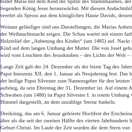
bildet Maria mit dem Kind die Spitze des Stammbaumes, de
liegenden König Jesse herauswächst. Mit diesem Andachtsbil
verehrt als Spross aus dem königlichen Hause Davids, dessen
Weitaus geläufiger sind uns Darstellungen, die Marias Anbet
der Weih­nachtsnacht zeigen. Die Schau wartet mit einem farb
Holzrelief der „Anbetung des Kindes“ (um 1485) auf. Nackt u
Kind auf dem langen Umhang der Mutter. Die von Josef geha
wird vom Leuchten des Jesusknaben – des Lichts der Welt – ü
Lange Zeit galt der 24. Dezember als der letzte Tag des Jahre
Papst Innozenz XII. den 1. Januar als Neujahrstag fest. Das b
der heilige Papst Silvester zum Namensgeber für den letzten 
aufstieg, da sein Ehrentag der 31. Dezember ist. Auf einem A
Schwaben (um 1480) ist Papst Silvester I. in rotem Umhang 
Himmel dargestellt, an dem unzählige Sterne funkeln.
Dreikönig, das am 6. Januar gefeierte Hochfest der Erscheinu
älter als die seit der zweiten Hälfte des vierten Jahrhunderts
Geburt Christi. Im Laufe der Zeit wurden die dem Stern von