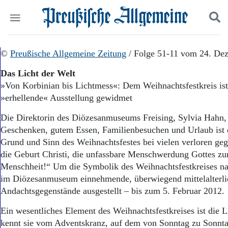
Politik
©
Preußische Allgemeine Zeitung
Suchen und finden
/ Folge 51-11 vom 24. De
Kultur
Das Licht der Welt
Wirtschaft
»Von Korbinian bis Lichtmess«: Dem Weihnachtsfestkreis ist 
Panorama
»erhellende« Ausstellung gewidmet
Gesellschaft
Leben
Die Direktorin des Diözesanmuseums Freising, Sylvia Hahn, 
Geschichte
Geschenken, gutem Essen, Familienbesuchen und Urlaub ist d
Ostpreußen
Grund und Sinn des Weihnachtsfestes bei vielen verloren geg
Pommern
Berlin-Brandenburg
die Geburt Christi, die unfassbare Menschwerdung Gottes zu
Schlesien
Menschheit!“ Um die Symbolik des Weih­nachtsfestkreises na
Danzig und Westpreußen
im Diözesanmuseum einnehmende, überwiegend mittelalterli
Bücher
Andachtsgegenstände ausgestellt – bis zum 5. Februar 2012.
Start
Ein wesentliches Element des Weihnachtsfestkreises ist die L
Wer wir sind
kennt sie vom Adventskranz, auf dem von Sonntag zu Sonnt