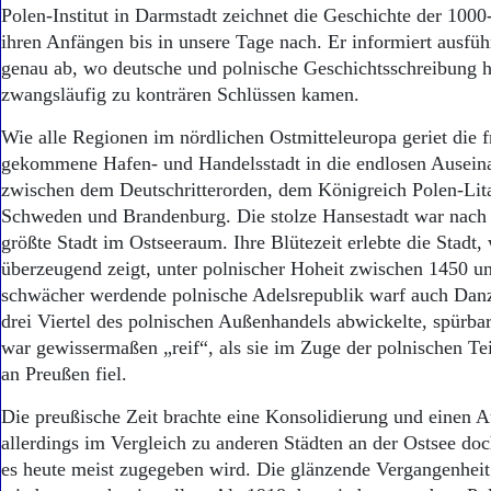
Aktuelle Ausgabe
Polen-Institut in Darmstadt zeichnet die Geschichte der 1000
Abonnenten-Login
ihren Anfängen bis in unsere Tage nach. Er informiert ausfüh
Abonnent werden
genau ab, wo deutsche und polnische Geschichtsschreibung h
Abo Prämien
zwangsläufig zu konträren Schlüssen kamen.
Archiv
Mediadaten
Wie alle Regionen im nördlichen Ostmitteleuropa geriet die 
gekommene Hafen- und Handelsstadt in die endlosen Ausein
Kontakt
Impressum
zwischen dem Deutschritterorden, dem Königreich Polen-Lit
Datenschutz
Schweden und Brandenburg. Die stolze Hansestadt war nach
größte Stadt im Ostseeraum. Ihre Blütezeit erlebte die Stadt
überzeugend zeigt, unter polnischer Hoheit zwischen 1450 
schwächer werdende polnische Adelsrepublik warf auch Danz
drei Viertel des polnischen Außenhandels abwickelte, spürbar
war gewissermaßen „reif“, als sie im Zuge der polnischen T
an Preußen fiel.
Die preußische Zeit brachte eine Konsolidierung und einen 
allerdings im Vergleich zu anderen Städten an der Ostsee doc
es heute meist zugegeben wird. Die glänzende Vergangenheit 