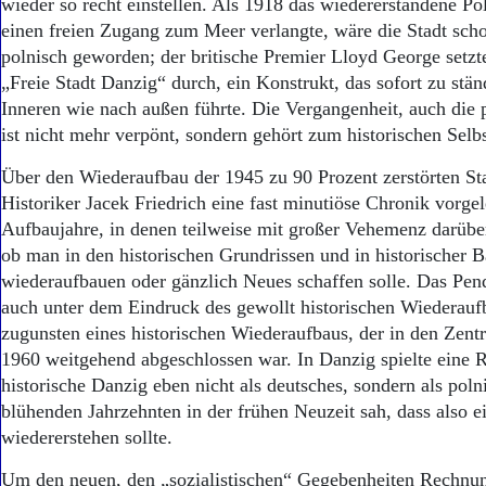
wieder so recht einstellen. Als 1918 das wiedererstandene P
einen freien Zugang zum Meer verlangte, wäre die Stadt scho
polnisch geworden; der britische Premier Lloyd George setzte
„Freie Stadt Danzig“ durch, ein Konstrukt, das sofort zu stä
Inneren wie nach außen führte. Die Vergangenheit, auch die 
ist nicht mehr verpönt, sondern gehört zum historischen Selbs
Über den Wiederaufbau der 1945 zu 90 Prozent zerstörten Sta
Historiker Jacek Friedrich eine fast minutiöse Chronik vorgel
Aufbaujahre, in denen teilweise mit großer Vehemenz darüber
ob man in den historischen Grundrissen und in historischer 
wiederaufbauen oder gänzlich Neues schaffen solle. Das Pend
auch unter dem Eindruck des gewollt historischen Wiederau
zugunsten eines historischen Wiederaufbaus, der in den Zent
1960 weitgehend abgeschlossen war. In Danzig spielte eine R
historische Danzig eben nicht als deutsches, sondern als pol
blühenden Jahrzehnten in der frühen Neuzeit sah, dass also e
wiedererstehen sollte.
Um den neuen, den „sozialistischen“ Gegebenheiten Rechnun