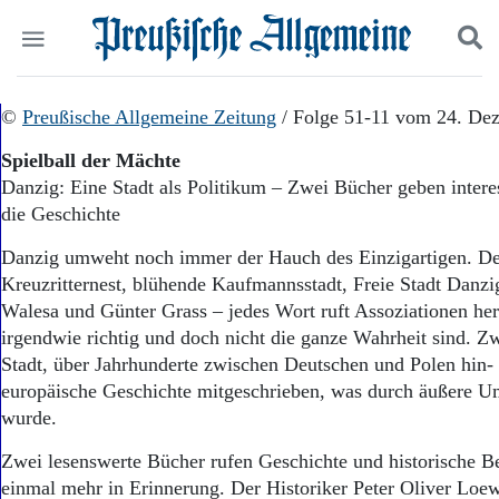
Politik
©
Preußische Allgemeine Zeitung
Suchen und finden
/ Folge 51-11 vom 24. De
Kultur
Spielball der Mächte
Wirtschaft
Danzig: Eine Stadt als Politikum – Zwei Bücher geben intere
Panorama
die Geschichte
Gesellschaft
Leben
Danzig umweht noch immer der Hauch des Einzigartigen. De
Geschichte
Kreuzritternest, blühende Kaufmannsstadt, Freie Stadt Danzi
Ostpreußen
Walesa und Günter Grass – jedes Wort ruft Assoziationen herv
Pommern
Berlin-Brandenburg
irgendwie richtig und doch nicht die ganze Wahrheit sind. Zw
Schlesien
Stadt, über Jahrhunderte zwischen Deutschen und Polen hin- 
Danzig und Westpreußen
europäische Geschichte mitgeschrieben, was durch äußere U
Bücher
wurde.
Start
Zwei lesenswerte Bücher rufen Geschichte und historische B
Wer wir sind
einmal mehr in Erinnerung. Der Historiker Peter Oliver Lo