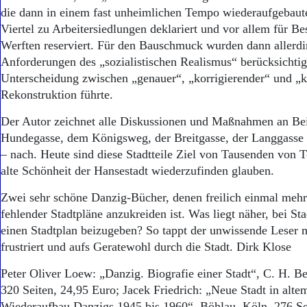
die dann in einem fast unheimlichen Tempo wiederaufgebaute
Viertel zu Arbeitersiedlungen deklariert und vor allem für Be
Werften reserviert. Für den Bauschmuck wurden dann allerd
Anforderungen des „sozialistischen Realismus“ berücksichtig
Unterscheidung zwischen „genauer“, „korrigierender“ und „k
Rekonstruktion führte.
Der Autor zeichnet alle Diskussionen und Maßnahmen an Bei
Hundegasse, dem Königsweg, der Breitgasse, der Langgasse
– nach. Heute sind diese Stadtteile Ziel von Tausenden von T
alte Schönheit der Hansestadt wiederzufinden glauben.
Zwei sehr schöne Danzig-Bücher, denen freilich einmal meh
fehlender Stadtpläne anzukreiden ist. Was liegt näher, bei S
einen Stadtplan beizugeben? So tappt der unwissende Leser m
frustriert und aufs Geratewohl durch die Stadt. Dirk Klose
Peter Oliver Loew: „Danzig. Biografie einer Stadt“, C. H. 
320 Seiten, 24,95 Euro; Jacek Friedrich: „Neue Stadt in alt
Wiederaufbau Danzigs 1945 bis 1960“, Böhlau, Köln, 276 Se