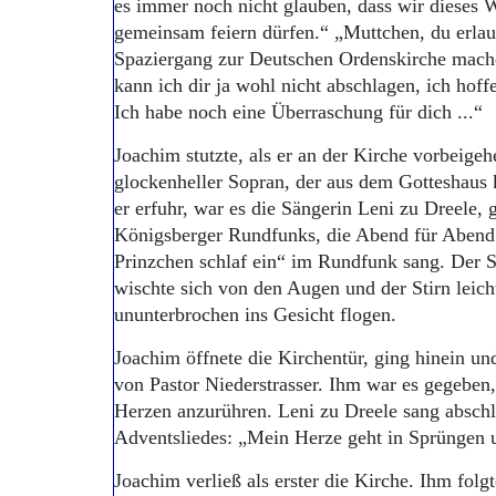
es immer noch nicht glauben, dass wir dieses 
gemeinsam feiern dürfen.“ „Muttchen, du erlau
Spaziergang zur Deutschen Ordenskirche mach
kann ich dir ja wohl nicht abschlagen, ich hof
Ich habe noch eine Überraschung für dich ...“
Joachim stutzte, als er an der Kirche vorbeigeh
glockenheller Sopran, der aus dem Gotteshaus
er erfuhr, war es die Sängerin Leni zu Dreele, 
Königsberger Rundfunks, die Abend für Abend 
Prinzchen schlaf ein“ im Rundfunk sang. Der 
wischte sich von den Augen und der Stirn leic
ununterbrochen ins Gesicht flogen.
Joachim öffnete die Kirchentür, ging hinein u
von Pastor Niederstrasser. Ihm war es gegeben
Herzen anzurühren. Leni zu Dreele sang abschl
Adventsliedes: „Mein Herze geht in Sprüngen u
Joachim verließ als erster die Kirche. Ihm fo