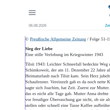
Pr
06.08.2026
Ze
Suchen und finden
Start
©
Preußische Allgemeine Zeitung
/ Folge 51-
Wer wir sind
Sieg der Liebe
Aktuelle Ausgabe
Eine stille Verlobung im Kriegswinter 1943
Abonnenten-Login
Abonnent werden
Tilsit 1943: Leichter Schneefall bedeckte Weg 
Abo Prämien
Schimkoweit, der am 11. Dezember 22 Jahre a
Archiv
Heimaturlaub nach Tilsit kam. Sein Herz jubelt
Mediadaten
Schaufenster. Vereinzelt gab es da noch nette K
sagte sich Joachim, hat Zeit. Zuerst zur Mutte
das es nicht alle Tage gab. Mutter Anna drehte
vor freudiger Überraschung gar nicht, ob sie al
stellen oder schnell eine Tasse Kaffee aufbrüh