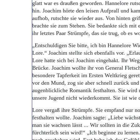
glatt war es draußen geworden. Hannelore rutsc
hin. Joachim hörte den leisen Aufprall und kam
aufhob, rutschte sie wieder aus. Von hinten gri
brachte sie zum Stehen. Sie bedankte sich mit
ihr letztes Paar Strümpfe, das sie trug, ob es w
„Entschuldigen Sie bitte, ich bin Hannelore W
Lore.“ Joachim stellte sich ebenfalls vor. „Erla
Lore hatte sich bei Joachim eingehakt. Ihr Weg
Brücke. Joachim wollte ihr von General Fletsch
besondere Tapferkeit im Ersten Weltkrieg gerett
vor den Mund, zog sie aber schnell zurück und 
augenblick­liche Romantik festhalten. Sie wir
unsere Jugend nicht wiederkommt. Sie ist wie 
Lore vergaß ihre Strümpfe. Sie empfand nur n
festhalten wollte. Joachim sagte: „Liebe wächst 
man sie wachsen lässt ... Wir sollten in die Zu
fürchterlich sein wird!“ „Ich beginne zu lernen