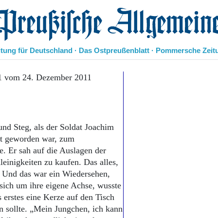
eußische Allgemeine Zeitung
itung für Deutschland · Das Ostpreußenblatt · Pommersche Zeit
Politik
11 vom 24. Dezember 2011
Kultur
Wirtschaft
Panorama
Gesellschaft
und Steg, als der Soldat Joachim
Leben
lt geworden war, zum
Geschichte
e. Er sah auf die Auslagen der
Ostpreußen
leinigkeiten zu kaufen. Das alles,
Pommern
Berlin-Brandenburg
r. Und das war ein Wiedersehen,
Schlesien
 sich um ihre eigene Achse, wusste
Danzig und Westpreußen
s erstes eine Kerze auf den Tisch
Bücher
en sollte. „Mein Jungchen, ich kann