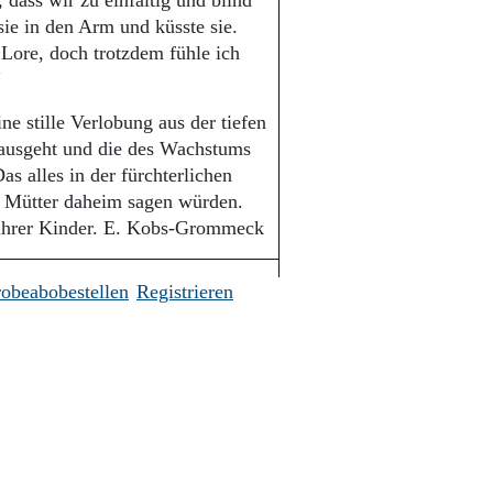
 dass wir zu einfältig und blind
sie in den Arm und küsste sie.
 Lore, doch trotzdem fühle ich
“
ne stille Verlobung aus der tiefen
 ausgeht und die des Wachstums
s alles in der fürchterlichen
re Mütter daheim sagen würden.
 ihrer Kinder. E. Kobs-Grommeck
robeabobestellen
Registrieren